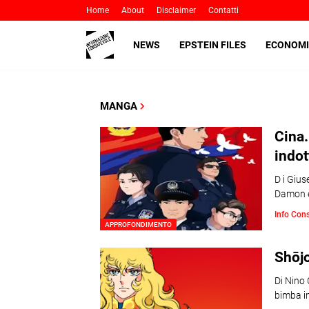
Home
About
Disclaimer
Contatti
NEWS
EPSTEIN FILES
ECONOMI
MANGA
Cina
indot
D i Gius
Damon e
Info Con
APPROFONDIMENTO
Shōjo
Di Nino 
bimba in