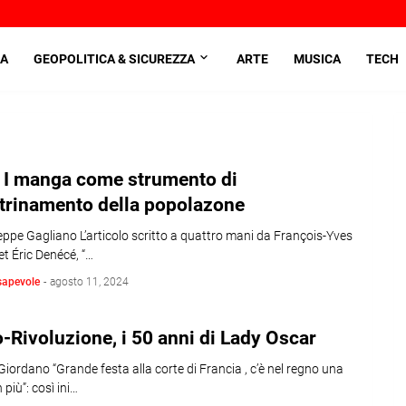
A
GEOPOLITICA & SICUREZZA
ARTE
MUSICA
TECH
. I manga come strumento di
trinamento della popolazone
eppe Gagliano L’articolo scritto a quattro mani da François-Yves
t Éric Denécé, “…
sapevole
-
agosto 11, 2024
-Rivoluzione, i 50 anni di Lady Oscar
Giordano “Grande festa alla corte di Francia , c’è nel regno una
 più”: così ini…