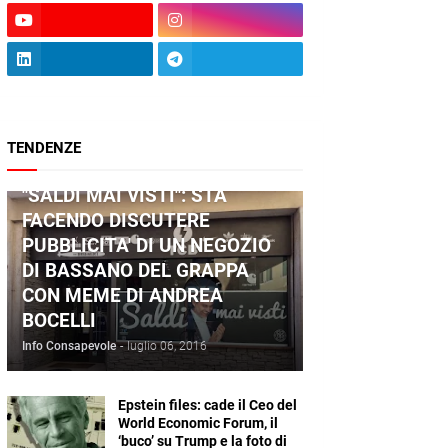
TENDENZE
ANDREA BOCELLI
"SALDI MAI VISTI": STA
FACENDO DISCUTERE
PUBBLICITA' DI UN NEGOZIO
DI BASSANO DEL GRAPPA
CON MEME DI ANDREA
BOCELLI
Info Consapevole
-
luglio 06, 2016
Epstein files: cade il Ceo del
World Economic Forum, il
‘buco’ su Trump e la foto di