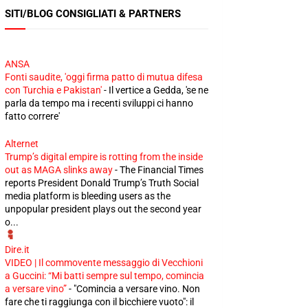
SITI/BLOG CONSIGLIATI & PARTNERS
ANSA
Fonti saudite, 'oggi firma patto di mutua difesa
con Turchia e Pakistan'
-
Il vertice a Gedda, 'se ne
parla da tempo ma i recenti sviluppi ci hanno
fatto correre'
Alternet
Trump’s digital empire is rotting from the inside
out as MAGA slinks away
-
The Financial Times
reports President Donald Trump’s Truth Social
media platform is bleeding users as the
unpopular president plays out the second year
o...
Dire.it
VIDEO | Il commovente messaggio di Vecchioni
a Guccini: “Mi batti sempre sul tempo, comincia
a versare vino”
-
"Comincia a versare vino. Non
fare che ti raggiunga con il bicchiere vuoto": il