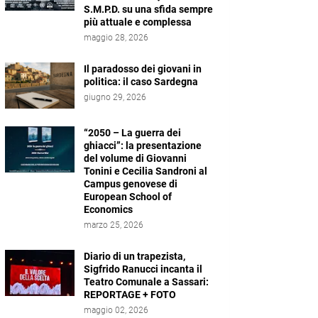
S.M.P.D. su una sfida sempre
più attuale e complessa
maggio 28, 2026
Il paradosso dei giovani in
politica: il caso Sardegna
giugno 29, 2026
“2050 – La guerra dei
ghiacci”: la presentazione
del volume di Giovanni
Tonini e Cecilia Sandroni al
Campus genovese di
European School of
Economics
marzo 25, 2026
Diario di un trapezista,
Sigfrido Ranucci incanta il
Teatro Comunale a Sassari:
REPORTAGE + FOTO
maggio 02, 2026