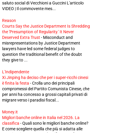
saluto social di Vecchioni a Guccini L'articolo
VIDEO | Il commovente mes...
Reason
Courts Say the Justice Department Is Shredding
the 'Presumption of Regularity.' It Never
Deserved Extra Trust
-
Misconduct and
misrepresentations by Justice Department
lawyers have led some federal judges to
question the traditional benefit of the doubt
they give to ...
L'Indipendente
Xi Jinping ha deciso che per i super-ricchi cinesi
è finita la festa
-
Crolla uno dei principali
compromessi del Partito Comunista Cinese, che
per anni ha concesso a grossi capitali privati di
migrare verso i paradisi fiscal...
Money.it
Migliori banche online in Italia nel 2026. La
classifica
-
Quali sono le migliori banche online?
E come scegliere quella che più si adatta alle