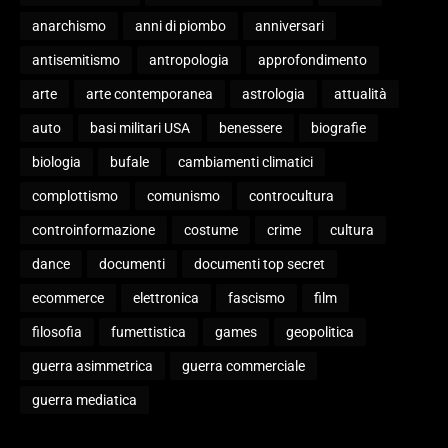
anarchismo
anni di piombo
anniversari
antisemitismo
antropologia
approfondimento
arte
arte contemporanea
astrologia
attualità
auto
basi militari USA
benessere
biografie
biologia
bufale
cambiamenti climatici
complottismo
comunismo
controcultura
controinformazione
costume
crime
cultura
dance
documenti
documenti top secret
ecommerce
elettronica
fascismo
film
filosofia
fumettistica
games
geopolitica
guerra asimmetrica
guerra commerciale
guerra mediatica