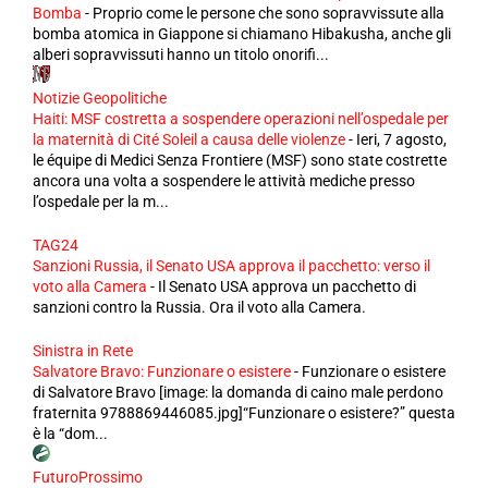
Bomba
-
Proprio come le persone che sono sopravvissute alla
bomba atomica in Giappone si chiamano Hibakusha, anche gli
alberi sopravvissuti hanno un titolo onorifi...
Notizie Geopolitiche
Haiti: MSF costretta a sospendere operazioni nell’ospedale per
la maternità di Cité Soleil a causa delle violenze
-
Ieri, 7 agosto,
le équipe di Medici Senza Frontiere (MSF) sono state costrette
ancora una volta a sospendere le attività mediche presso
l’ospedale per la m...
TAG24
Sanzioni Russia, il Senato USA approva il pacchetto: verso il
voto alla Camera
-
Il Senato USA approva un pacchetto di
sanzioni contro la Russia. Ora il voto alla Camera.
Sinistra in Rete
Salvatore Bravo: Funzionare o esistere
-
Funzionare o esistere
di Salvatore Bravo [image: la domanda di caino male perdono
fraternita 9788869446085.jpg]“Funzionare o esistere?” questa
è la “dom...
FuturoProssimo