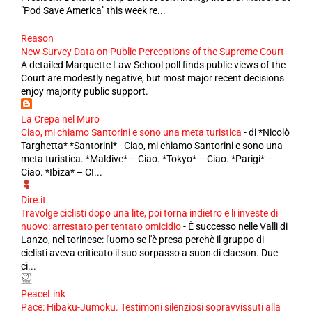
"Pod Save America" this week re...
Reason
New Survey Data on Public Perceptions of the Supreme Court
-
A detailed Marquette Law School poll finds public views of the
Court are modestly negative, but most major recent decisions
enjoy majority public support.
La Crepa nel Muro
Ciao, mi chiamo Santorini e sono una meta turistica
-
di *Nicolò
Targhetta* *Santorini* - Ciao, mi chiamo Santorini e sono una
meta turistica. *Maldive* – Ciao. *Tokyo* – Ciao. *Parigi* –
Ciao. *Ibiza* – CI...
Dire.it
Travolge ciclisti dopo una lite, poi torna indietro e li investe di
nuovo: arrestato per tentato omicidio
-
È successo nelle Valli di
Lanzo, nel torinese: l'uomo se l'è presa perchè il gruppo di
ciclisti aveva criticato il suo sorpasso a suon di clacson. Due
ci...
PeaceLink
Pace: Hibaku-Jumoku. Testimoni silenziosi sopravvissuti alla