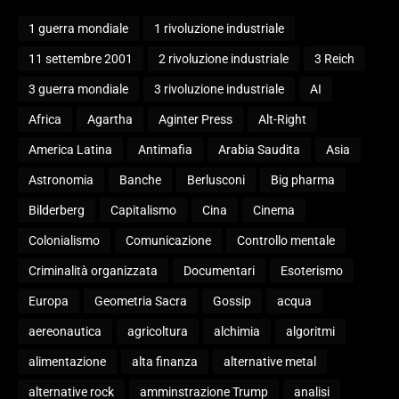
1 guerra mondiale
1 rivoluzione industriale
11 settembre 2001
2 rivoluzione industriale
3 Reich
3 guerra mondiale
3 rivoluzione industriale
AI
Africa
Agartha
Aginter Press
Alt-Right
America Latina
Antimafia
Arabia Saudita
Asia
Astronomia
Banche
Berlusconi
Big pharma
Bilderberg
Capitalismo
Cina
Cinema
Colonialismo
Comunicazione
Controllo mentale
Criminalità organizzata
Documentari
Esoterismo
Europa
Geometria Sacra
Gossip
acqua
aereonautica
agricoltura
alchimia
algoritmi
alimentazione
alta finanza
alternative metal
alternative rock
amminstrazione Trump
analisi