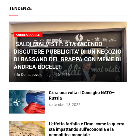
TENDENZE
ANDREA BOCELLI
"SALDI MAI VISTI": STA FACENDO
DISCUTERE PUBBLICITA' DI UN NEGOZIO
DI BASSANO DEL GRAPPA CON MEME DI
ANDREA BOCELLI
Info Consapevole
-
luglio 06, 2016
C’era una volta il Consiglio NATO–
Russia
settembre 18, 2025
L’effetto farfalla e l'Iran: come la guerra
sta impattando sull'economia e la
geopolitica mondiale