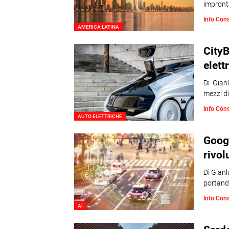
impronta
Info Con
AMERICA LATINA
CityB
elett
Di Gianl
mezzi d
Info Con
AUTO ELETTRICHE
Googl
rivol
Di Gianl
portand
Info Con
AI