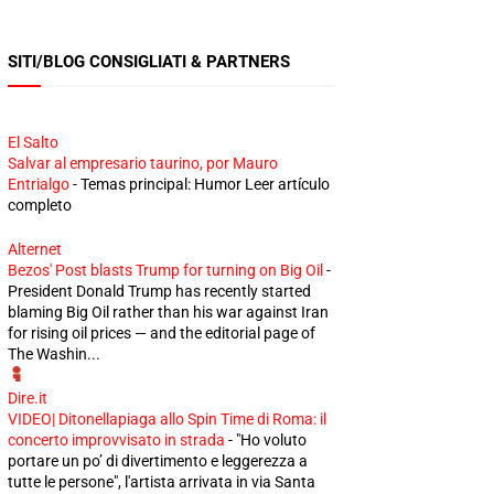
SITI/BLOG CONSIGLIATI & PARTNERS
El Salto
Salvar al empresario taurino, por Mauro
Entrialgo
-
Temas principal: Humor Leer artículo
completo
Alternet
Bezos' Post blasts Trump for turning on Big Oil
-
President Donald Trump has recently started
blaming Big Oil rather than his war against Iran
for rising oil prices — and the editorial page of
The Washin...
Dire.it
VIDEO| Ditonellapiaga allo Spin Time di Roma: il
concerto improvvisato in strada
-
"Ho voluto
portare un po’ di divertimento e leggerezza a
tutte le persone", l'artista arrivata in via Santa