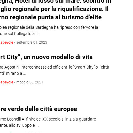
gna, Hotel di lusso sul mare: scontro in
glio regionale per la riqualificazione. Il
no regionale punta al turismo d'elite
lea regionale della Sardegna ha ripreso con fervore la
one sul Collegato all…
sapevole
-
settembre 01, 2023
t City”, un nuovo modello di vita
a Agostini Interconnesse ed efficienti le “Smart City” o “città
enti” mirano a …
sapevole
-
maggio 30, 2021
ore verde delle città europee
mo Leonelli Al finire del XX secolo si inizia a guardare
ente, allo sviluppo e …