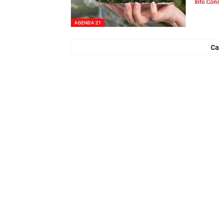
Info Con
AGENDA 21
Ca