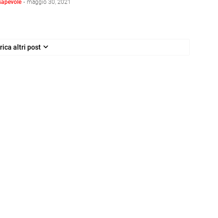
sapevole
-
maggio 30, 2021
rica altri post