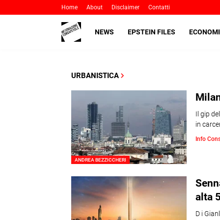
Home
About
Disclaimer
Contatti
NEWS
EPSTEIN FILES
ECONOMI
URBANISTICA
Milan
Il gip d
in carce
Info Con
ANDREA BEZZICCHERI
Senna
alta 
D i Gian