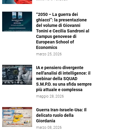
“2050 – La guerra dei
ghiacci”: la presentazione
del volume di Giovanni
Tonini e Cecilia Sandroni al
Campus genovese di
European School of
Economics
marzo 25, 2026
IA e pensiero divergente
nell'analisi di intelligence: il
webinar della SQUAD
S.M.P.D. su una sfida sempre
più attuale e complessa
maggio 28, 2026
Guerra Iran-Israele-Usa: Il
delicato ruolo della
Giordania
marzo 08, 2026