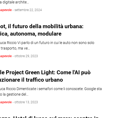
 digitale archite…
sapevole
-
settembre 22, 2024
ot, il futuro della mobilità urbana:
rica, autonoma, modulare
uca Riccio Vi parlo di un futuro in cui le auto non sono solo
i trasporto, ma ve…
sapevole
-
ottobre 29, 2023
e Project Green Light: Come l'AI può
uzionare il traffico urbano
uca Riccio Dimenticate i semafori come li conoscete. Google sta
o la gestione del…
sapevole
-
ottobre 13, 2023