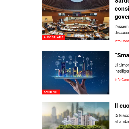
Sarde
consi
gover
L'assemb
discussi
ALDO SALARIS
Info Con
“Smar
Di Simon
intellig
Info Con
AMBIENTE
Il cu
Di Giaco
all’ambi