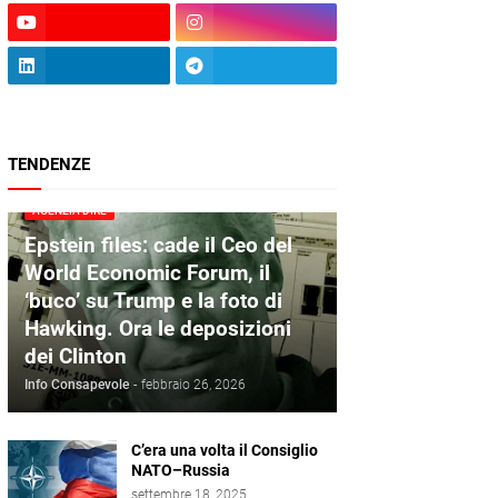
TENDENZE
AGENZIA DIRE
Epstein files: cade il Ceo del
World Economic Forum, il
‘buco’ su Trump e la foto di
Hawking. Ora le deposizioni
dei Clinton
Info Consapevole
-
febbraio 26, 2026
C’era una volta il Consiglio
NATO–Russia
settembre 18, 2025