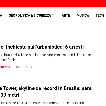
A
GEOPOLITICA & SICUREZZA
ARTE
MUSICA
TECH
o, inchiesta sull’urbanistica: 6 arresti
el Tribunale di Milano ha disposto cinque arresti domiciliari e uno
re nell’amb…
sapevole
-
luglio 31, 2025
 Tower, skyline da record in Brasile: sarà
500 metri
luca Riccio* Lo skyline urbano è la firma di una città, la sua