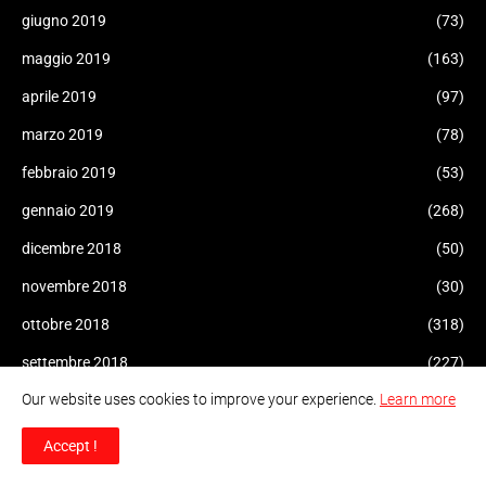
giugno 2019
(73)
maggio 2019
(163)
aprile 2019
(97)
marzo 2019
(78)
febbraio 2019
(53)
gennaio 2019
(268)
dicembre 2018
(50)
novembre 2018
(30)
ottobre 2018
(318)
settembre 2018
(227)
Our website uses cookies to improve your experience.
Learn more
agosto 2018
(214)
luglio 2018
(233)
Accept !
giugno 2018
(266)