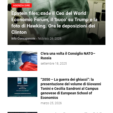
AGENZIA DIRE
Epstein files: cade il Ceo del World
Economic Forum, il ‘buco’ su Trump e la
foto di Hawking. Ora le deposizioni dei
Clinton
Info Consapevole
-
febbraio 26, 2026
C’era una volta il Consiglio NATO–
Russia
settembre 18, 2025
“2050 – La guerra dei ghiacci”: la
presentazione del volume di Giovanni
Tonini e Cecilia Sandroni al Campus
genovese di European School of
Economics
marzo 25, 2026