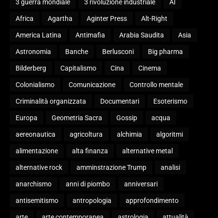
3 guerra mondiale
3 rivoluzione industriale
AI
Africa
Agartha
Aginter Press
Alt-Right
America Latina
Antimafia
Arabia Saudita
Asia
Astronomia
Banche
Berlusconi
Big pharma
Bilderberg
Capitalismo
Cina
Cinema
Colonialismo
Comunicazione
Controllo mentale
Criminalità organizzata
Documentari
Esoterismo
Europa
Geometria Sacra
Gossip
acqua
aereonautica
agricoltura
alchimia
algoritmi
alimentazione
alta finanza
alternative metal
alternative rock
amminstrazione Trump
analisi
anarchismo
anni di piombo
anniversari
antisemitismo
antropologia
approfondimento
arte
arte contemporanea
astrologia
attualità