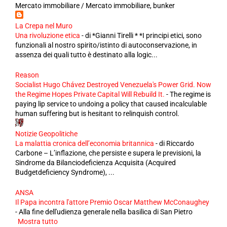
Mercato immobiliare / Mercato immobiliare, bunker
La Crepa nel Muro
Una rivoluzione etica
-
di *Gianni Tirelli * *I principi etici, sono
funzionali al nostro spirito/istinto di autoconservazione, in
assenza dei quali tutto è destinato alla logic...
Reason
Socialist Hugo Chávez Destroyed Venezuela's Power Grid. Now
the Regime Hopes Private Capital Will Rebuild It.
-
The regime is
paying lip service to undoing a policy that caused incalculable
human suffering but is hesitant to relinquish control.
Notizie Geopolitiche
La malattia cronica dell’economia britannica
-
di Riccardo
Carbone – L’inflazione, che persiste e supera le previsioni, la
Sindrome da Bilanciodeficienza Acquisita (Acquired
Budgetdeficiency Syndrome), ...
ANSA
Il Papa incontra l'attore Premio Oscar Matthew McConaughey
-
Alla fine dell'udienza generale nella basilica di San Pietro
Mostra tutto