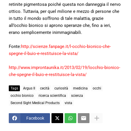
retinite pigmentosa poiché questa non danneggia il nervo
ottico. Tuttavia, per quel milione e mezzo di persone che
in tutto il mondo soffrono di tale malattia, grazie
all’occhio bionico si aprono speranze che, fino a ieri,
erano semplicemente inimmaginabili.
Fonte:
http://scienze.fanpage.it/l-occhio-bionico-che-
spegne-il-buio-e-restituisce-la-vista/
http://www.improntaunika.it/2013/02/19/locchio-bionico-
che-spegne-il-buio-e-restituisce-la-vista/
Tags
Argus II
cecità
curiosità
medicina
occhi
occhio bionico
ricerca scientifica
scienza
Second Sight Medical Products
vista
Facebook