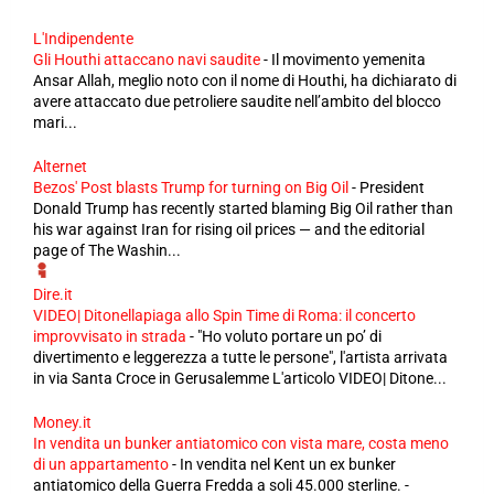
L'Indipendente
Gli Houthi attaccano navi saudite
-
Il movimento yemenita
Ansar Allah, meglio noto con il nome di Houthi, ha dichiarato di
avere attaccato due petroliere saudite nell’ambito del blocco
mari...
Alternet
Bezos' Post blasts Trump for turning on Big Oil
-
President
Donald Trump has recently started blaming Big Oil rather than
his war against Iran for rising oil prices — and the editorial
page of The Washin...
Dire.it
VIDEO| Ditonellapiaga allo Spin Time di Roma: il concerto
improvvisato in strada
-
"Ho voluto portare un po’ di
divertimento e leggerezza a tutte le persone", l'artista arrivata
in via Santa Croce in Gerusalemme L'articolo VIDEO| Ditone...
Money.it
In vendita un bunker antiatomico con vista mare, costa meno
di un appartamento
-
In vendita nel Kent un ex bunker
antiatomico della Guerra Fredda a soli 45.000 sterline. -