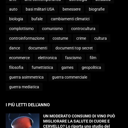
auto
basi militari USA
benessere
biografie
biologia
bufale
cambiamenti climatici
complottismo
comunismo
controcultura
controinformazione
costume
crime
cultura
dance
documenti
documenti top secret
ecommerce
elettronica
fascismo
film
filosofia
fumettistica
games
geopolitica
guerra asimmetrica
guerra commerciale
guerra mediatica
I PIÙ LETTI DELL’ANNO
UN MODERATO CONSUMO DI VINO PUÒ
MIGLIORARE LA SALUTE DI CUORE E
CERVELLO? Lo riporta uno studio del