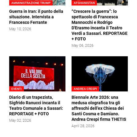
AMMINISTRAZIONE TRUMP
AFGHANISTAN
Guerra in Iran: il punto della
“Crescere la guerra”: lo
situazione. Intervista a
spettacolo di Francesca
Francesco Ferrante
Mannocchi e Rodrigo
D'Erasmo incanta il Teatro
May 10, 2026
Verdi a Sassari. REPORTAGE
+ FOTO
May 06, 2026
EVENTI
ANDREA CRESPI
Diario di un trapezista,
Biennale Arte 2026: una
Sigfrido Ranucci incanta il
medusa olografica tra gli
Teatro Comunale a Sassari:
affreschi dell’ex Chiesa dei
REPORTAGE + FOTO
Santi Cosma e Damiano.
Andrea Crespi firma THETIS
May 02, 2026
April 28, 2026