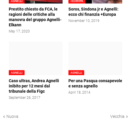
AGNELLI
+EUROPA
Prestito chiesto da FCA, le
Soros, Sindona jr e Agnelli:
ragioni delle critiche alla
ecco chi finanzia +Europa
manovra del gruppo Agnelli-
November 10, 2019
Elkann
May 17, 2020
AGNELLI
AGNELLI
Caso ultras, Andrea Agnelli
Per una Pasqua consapevole
inibito per 12 mesi dal
e senza agnello
tribunale della Figc
April 18, 2014
September 26, 2017
Nuova
Vecchia