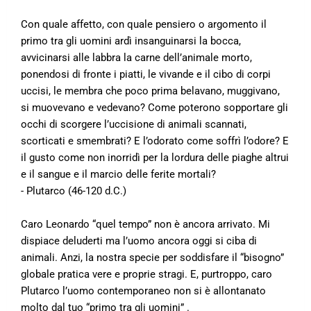
Con quale affetto, con quale pensiero o argomento il
primo tra gli uomini ardì insanguinarsi la bocca,
avvicinarsi alle labbra la carne dell’animale morto,
ponendosi di fronte i piatti, le vivande e il cibo di corpi
uccisi, le membra che poco prima belavano, muggivano,
si muovevano e vedevano? Come poterono sopportare gli
occhi di scorgere l’uccisione di animali scannati,
scorticati e smembrati? E l’odorato come soffrì l’odore? E
il gusto come non inorridì per la lordura delle piaghe altrui
e il sangue e il marcio delle ferite mortali?
- Plutarco (46-120 d.C.)
Caro Leonardo “quel tempo” non è ancora arrivato. Mi
dispiace deluderti ma l’uomo ancora oggi si ciba di
animali. Anzi, la nostra specie per soddisfare il “bisogno”
globale pratica vere e proprie stragi. E, purtroppo, caro
Plutarco l’uomo contemporaneo non si è allontanato
molto dal tuo “primo tra gli uomini” .