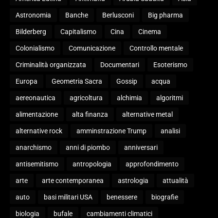
Astronomia
Banche
Berlusconi
Big pharma
Bilderberg
Capitalismo
Cina
Cinema
Colonialismo
Comunicazione
Controllo mentale
Criminalità organizzata
Documentari
Esoterismo
Europa
Geometria Sacra
Gossip
acqua
aereonautica
agricoltura
alchimia
algoritmi
alimentazione
alta finanza
alternative metal
alternative rock
amminstrazione Trump
analisi
anarchismo
anni di piombo
anniversari
antisemitismo
antropologia
approfondimento
arte
arte contemporanea
astrologia
attualità
auto
basi militari USA
benessere
biografie
biologia
bufale
cambiamenti climatici