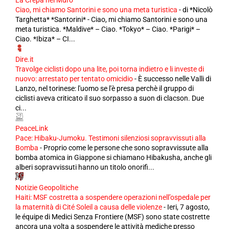
La Crepa nel Muro
Ciao, mi chiamo Santorini e sono una meta turistica
-
di *Nicolò
Targhetta* *Santorini* - Ciao, mi chiamo Santorini e sono una
meta turistica. *Maldive* – Ciao. *Tokyo* – Ciao. *Parigi* –
Ciao. *Ibiza* – CI...
Dire.it
Travolge ciclisti dopo una lite, poi torna indietro e li investe di
nuovo: arrestato per tentato omicidio
-
È successo nelle Valli di
Lanzo, nel torinese: l'uomo se l'è presa perchè il gruppo di
ciclisti aveva criticato il suo sorpasso a suon di clacson. Due
ci...
PeaceLink
Pace: Hibaku-Jumoku. Testimoni silenziosi sopravvissuti alla
Bomba
-
Proprio come le persone che sono sopravvissute alla
bomba atomica in Giappone si chiamano Hibakusha, anche gli
alberi sopravvissuti hanno un titolo onorifi...
Notizie Geopolitiche
Haiti: MSF costretta a sospendere operazioni nell’ospedale per
la maternità di Cité Soleil a causa delle violenze
-
Ieri, 7 agosto,
le équipe di Medici Senza Frontiere (MSF) sono state costrette
ancora una volta a sospendere le attività mediche presso