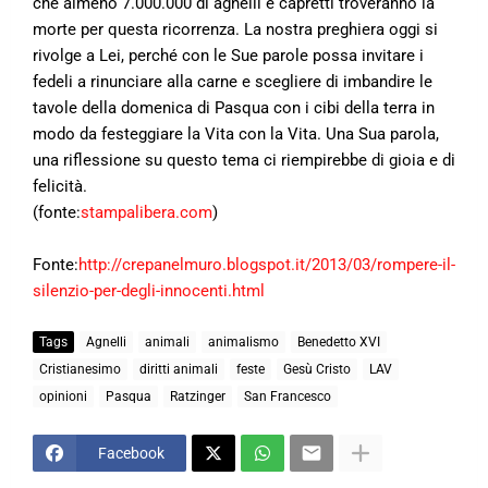
che almeno 7.000.000 di agnelli e capretti troveranno la
morte per questa ricorrenza. La nostra preghiera oggi si
rivolge a Lei, perché con le Sue parole possa invitare i
fedeli a rinunciare alla carne e scegliere di imbandire le
tavole della domenica di Pasqua con i cibi della terra in
modo da festeggiare la Vita con la Vita. Una Sua parola,
una riflessione su questo tema ci riempirebbe di gioia e di
felicità.
(fonte:
stampalibera.com
)
Fonte:
http://crepanelmuro.blogspot.it/2013/03/rompere-il-
silenzio-per-degli-innocenti.html
Tags
Agnelli
animali
animalismo
Benedetto XVI
Cristianesimo
diritti animali
feste
Gesù Cristo
LAV
opinioni
Pasqua
Ratzinger
San Francesco
Facebook