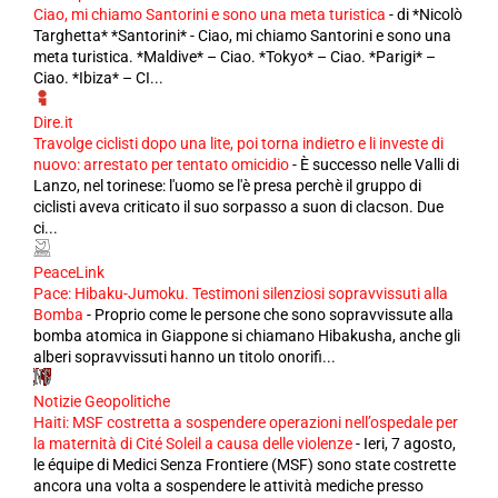
Ciao, mi chiamo Santorini e sono una meta turistica
-
di *Nicolò
Targhetta* *Santorini* - Ciao, mi chiamo Santorini e sono una
meta turistica. *Maldive* – Ciao. *Tokyo* – Ciao. *Parigi* –
Ciao. *Ibiza* – CI...
Dire.it
Travolge ciclisti dopo una lite, poi torna indietro e li investe di
nuovo: arrestato per tentato omicidio
-
È successo nelle Valli di
Lanzo, nel torinese: l'uomo se l'è presa perchè il gruppo di
ciclisti aveva criticato il suo sorpasso a suon di clacson. Due
ci...
PeaceLink
Pace: Hibaku-Jumoku. Testimoni silenziosi sopravvissuti alla
Bomba
-
Proprio come le persone che sono sopravvissute alla
bomba atomica in Giappone si chiamano Hibakusha, anche gli
alberi sopravvissuti hanno un titolo onorifi...
Notizie Geopolitiche
Haiti: MSF costretta a sospendere operazioni nell’ospedale per
la maternità di Cité Soleil a causa delle violenze
-
Ieri, 7 agosto,
le équipe di Medici Senza Frontiere (MSF) sono state costrette
ancora una volta a sospendere le attività mediche presso