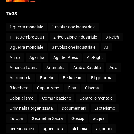
TAGS
1 guerra mondiale
1 rivoluzione industriale
11 settembre 2001
2 rivoluzione industriale
3 Reich
3 guerra mondiale
3 rivoluzione industriale
AI
Africa
Agartha
Aginter Press
Alt-Right
America Latina
Antimafia
Arabia Saudita
Asia
Astronomia
Banche
Berlusconi
Big pharma
Bilderberg
Capitalismo
Cina
Cinema
Colonialismo
Comunicazione
Controllo mentale
Criminalità organizzata
Documentari
Esoterismo
Europa
Geometria Sacra
Gossip
acqua
aereonautica
agricoltura
alchimia
algoritmi