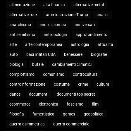
alimentazione
alta finanza
alternative metal
alternative rock
amminstrazione Trump
analisi
anarchismo
anni di piombo
anniversari
antisemitismo
antropologia
approfondimento
arte
arte contemporanea
astrologia
attualità
auto
basi militari USA
benessere
biografie
biologia
bufale
cambiamenti climatici
complottismo
comunismo
controcultura
controinformazione
costume
crime
cultura
dance
documenti
documenti top secret
ecommerce
elettronica
fascismo
film
filosofia
fumettistica
games
geopolitica
guerra asimmetrica
guerra commerciale