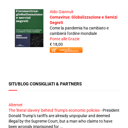
Aldo Giannuli
Cornavirus: Globalizzazione e Servizi
Segreti
Come la pandemia ha cambiato e
cambierà l'ordine mondiale
Ponte alle Grazie
€ 18,00
SITI/BLOG CONSIGLIATI & PARTNERS
Alternet
The 'literal slavery' behind Trump's economic policies
-
President
Donald Trump’s tariffs are already unpopular and deemed
illegal by the Supreme Court, but a man who claims to have
been wrongly imprisoned for ...