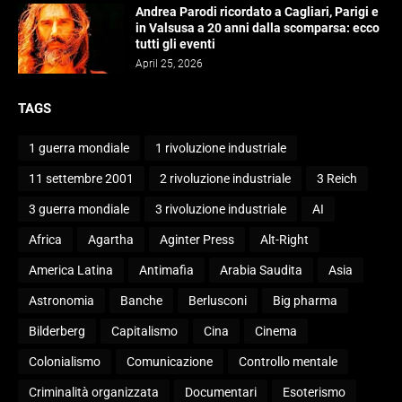
Andrea Parodi ricordato a Cagliari, Parigi e
in Valsusa a 20 anni dalla scomparsa: ecco
tutti gli eventi
April 25, 2026
TAGS
1 guerra mondiale
1 rivoluzione industriale
11 settembre 2001
2 rivoluzione industriale
3 Reich
3 guerra mondiale
3 rivoluzione industriale
AI
Africa
Agartha
Aginter Press
Alt-Right
America Latina
Antimafia
Arabia Saudita
Asia
Astronomia
Banche
Berlusconi
Big pharma
Bilderberg
Capitalismo
Cina
Cinema
Colonialismo
Comunicazione
Controllo mentale
Criminalità organizzata
Documentari
Esoterismo