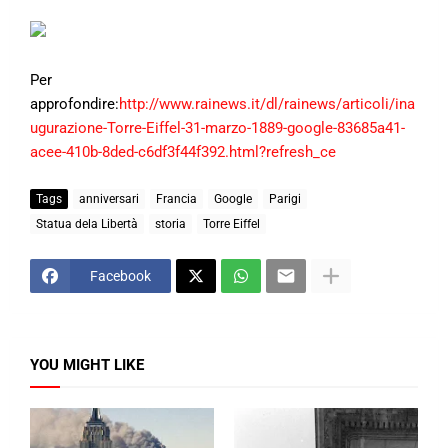
Per
approfondire:
http://www.rainews.it/dl/rainews/articoli/ina
ugurazione-Torre-Eiffel-31-marzo-1889-google-83685a41-
acee-410b-8ded-c6df3f44f392.html?refresh_ce
Tags
anniversari
Francia
Google
Parigi
Statua dela Libertà
storia
Torre Eiffel
Facebook
YOU MIGHT LIKE