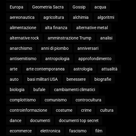
Europa
Geometria Sacra
Gossip
acqua
aereonautica
agricoltura
alchimia
algoritmi
alimentazione
alta finanza
alternative metal
alternative rock
amminstrazione Trump
analisi
anarchismo
anni di piombo
anniversari
antisemitismo
antropologia
approfondimento
arte
arte contemporanea
astrologia
attualità
auto
basi militari USA
benessere
biografie
biologia
bufale
cambiamenti climatici
complottismo
comunismo
controcultura
controinformazione
costume
crime
cultura
dance
documenti
documenti top secret
ecommerce
elettronica
fascismo
film