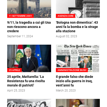
11 SETTEMBRE 2001
AGENZIA DIRE
9/11, la tragedia a cui gli Usa
‘Bologna non dimentica’: 43
non riescono ancora a
anni fa la bomba e la strage
credere
alla stazione
September 11, 2024
August 02, 2023
25 APRILE
AMMINISTRAZIONE BUSH
25 aprile, Mattarella: 'La
Il grande falso che diede
Resistenza fu una rivolta
inizio alla guerra in Iraq,
morale di patrioti'
vent’anni fa
April 25, 2023
March 20, 2023