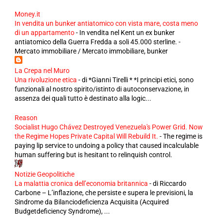
Money.it
In vendita un bunker antiatomico con vista mare, costa meno
di un appartamento
-
In vendita nel Kent un ex bunker
antiatomico della Guerra Fredda a soli 45.000 sterline. -
Mercato immobiliare / Mercato immobiliare, bunker
La Crepa nel Muro
Una rivoluzione etica
-
di *Gianni Tirelli * *I principi etici, sono
funzionali al nostro spirito/istinto di autoconservazione, in
assenza dei quali tutto è destinato alla logic...
Reason
Socialist Hugo Chávez Destroyed Venezuela's Power Grid. Now
the Regime Hopes Private Capital Will Rebuild It.
-
The regime is
paying lip service to undoing a policy that caused incalculable
human suffering but is hesitant to relinquish control.
Notizie Geopolitiche
La malattia cronica dell’economia britannica
-
di Riccardo
Carbone – L’inflazione, che persiste e supera le previsioni, la
Sindrome da Bilanciodeficienza Acquisita (Acquired
Budgetdeficiency Syndrome), ...