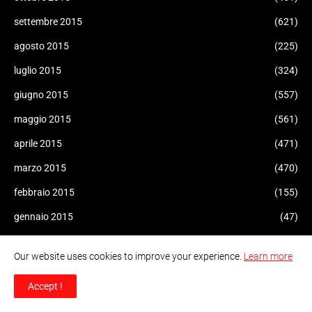
settembre 2015
(621)
agosto 2015
(225)
luglio 2015
(324)
giugno 2015
(557)
maggio 2015
(561)
aprile 2015
(471)
marzo 2015
(470)
febbraio 2015
(155)
gennaio 2015
(47)
dicembre 2014
(51)
Our website uses cookies to improve your experience.
Learn more
novembre 2014
(94)
Accept !
ottobre 2014
(34)