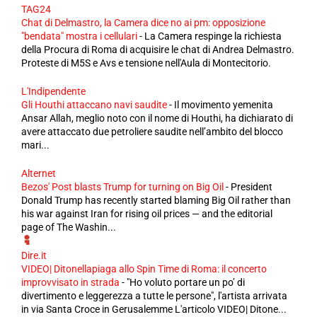
TAG24
Chat di Delmastro, la Camera dice no ai pm: opposizione
"bendata" mostra i cellulari
-
La Camera respinge la richiesta
della Procura di Roma di acquisire le chat di Andrea Delmastro.
Proteste di M5S e Avs e tensione nell'Aula di Montecitorio.
L'Indipendente
Gli Houthi attaccano navi saudite
-
Il movimento yemenita
Ansar Allah, meglio noto con il nome di Houthi, ha dichiarato di
avere attaccato due petroliere saudite nell’ambito del blocco
mari...
Alternet
Bezos' Post blasts Trump for turning on Big Oil
-
President
Donald Trump has recently started blaming Big Oil rather than
his war against Iran for rising oil prices — and the editorial
page of The Washin...
Dire.it
VIDEO| Ditonellapiaga allo Spin Time di Roma: il concerto
improvvisato in strada
-
"Ho voluto portare un po’ di
divertimento e leggerezza a tutte le persone", l'artista arrivata
in via Santa Croce in Gerusalemme L'articolo VIDEO| Ditone...