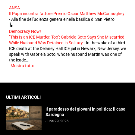
ANSA
Il Papa incontra l'attore Premio Oscar Matthew McConaughey
-
Alla fine dell'udienza generale nella basilica di San Pietro
Democracy Now!
"This Is an ICE Murder, Too": Gabriela Soto Says She Miscarried
While Husband Was Detained in Solitary
-
In the wake of a third
ICE death at the Delaney Hall ICE jail in Newark, New Jersey, we
speak with Gabriela Soto, whose husband Martín was one of
the leade...
Mostra tutto
ULTIMI ARTICOLI
Il paradosso dei giovani in politica: il caso
Sardegna
June 29, 2026