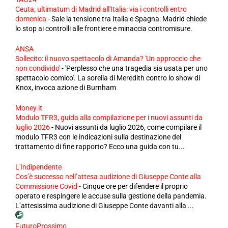
Ceuta, ultimatum di Madrid all'Italia: via i controlli entro
domenica
-
Sale la tensione tra Italia e Spagna: Madrid chiede
lo stop ai controlli alle frontiere e minaccia contromisure.
ANSA
Sollecito: il nuovo spettacolo di Amanda? 'Un approccio che
non condivido'
-
'Perplesso che una tragedia sia usata per uno
spettacolo comico'. La sorella di Meredith contro lo show di
Knox, invoca azione di Burnham
Money.it
Modulo TFR3, guida alla compilazione per i nuovi assunti da
luglio 2026
-
Nuovi assunti da luglio 2026, come compilare il
modulo TFR3 con le indicazioni sulla destinazione del
trattamento di fine rapporto? Ecco una guida con tu...
L'Indipendente
Cos’è successo nell’attesa audizione di Giuseppe Conte alla
Commissione Covid
-
Cinque ore per difendere il proprio
operato e respingere le accuse sulla gestione della pandemia.
L’attesissima audizione di Giuseppe Conte davanti alla ...
FuturoProssimo