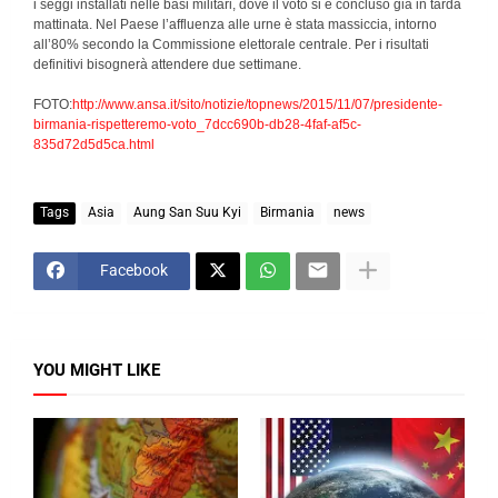
i seggi installati nelle basi militari, dove il voto si è concluso già in tarda
mattinata. Nel Paese l’affluenza alle urne è stata massiccia, intorno
all’80% secondo la Commissione elettorale centrale. Per i risultati
definitivi bisognerà attendere due settimane.
FOTO:
http://www.ansa.it/sito/notizie/topnews/2015/11/07/presidente-
birmania-rispetteremo-voto_7dcc690b-db28-4faf-af5c-
835d72d5d5ca.html
Tags
Asia
Aung San Suu Kyi
Birmania
news
Facebook
YOU MIGHT LIKE