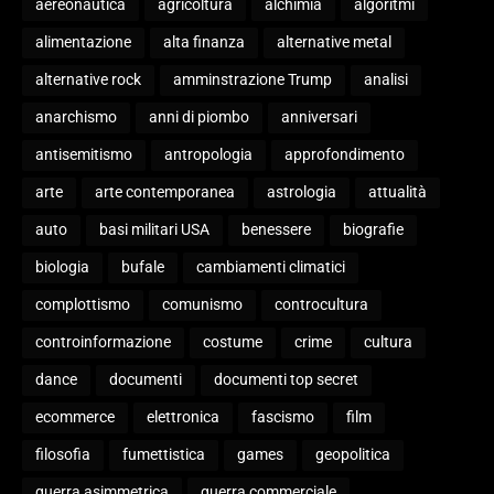
aereonautica
agricoltura
alchimia
algoritmi
alimentazione
alta finanza
alternative metal
alternative rock
amminstrazione Trump
analisi
anarchismo
anni di piombo
anniversari
antisemitismo
antropologia
approfondimento
arte
arte contemporanea
astrologia
attualità
auto
basi militari USA
benessere
biografie
biologia
bufale
cambiamenti climatici
complottismo
comunismo
controcultura
controinformazione
costume
crime
cultura
dance
documenti
documenti top secret
ecommerce
elettronica
fascismo
film
filosofia
fumettistica
games
geopolitica
guerra asimmetrica
guerra commerciale