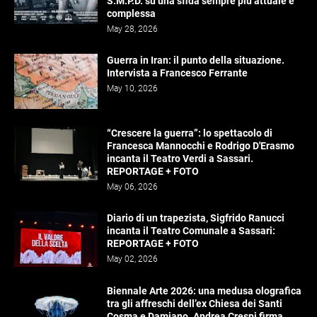
S.M.P.D. su una sfida sempre più attuale e
complessa
May 28, 2026
Guerra in Iran: il punto della situazione.
Intervista a Francesco Ferrante
May 10, 2026
“Crescere la guerra”: lo spettacolo di
Francesca Mannocchi e Rodrigo D'Erasmo
incanta il Teatro Verdi a Sassari.
REPORTAGE + FOTO
May 06, 2026
Diario di un trapezista, Sigfrido Ranucci
incanta il Teatro Comunale a Sassari:
REPORTAGE + FOTO
May 02, 2026
Biennale Arte 2026: una medusa olografica
tra gli affreschi dell’ex Chiesa dei Santi
Cosma e Damiano. Andrea Crespi firma