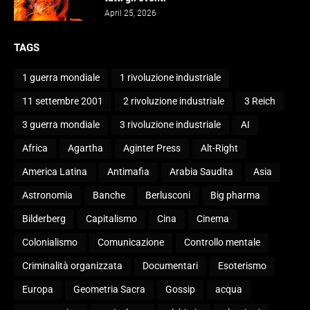
April 25, 2026
TAGS
1 guerra mondiale
1 rivoluzione industriale
11 settembre 2001
2 rivoluzione industriale
3 Reich
3 guerra mondiale
3 rivoluzione industriale
AI
Africa
Agartha
Aginter Press
Alt-Right
America Latina
Antimafia
Arabia Saudita
Asia
Astronomia
Banche
Berlusconi
Big pharma
Bilderberg
Capitalismo
Cina
Cinema
Colonialismo
Comunicazione
Controllo mentale
Criminalità organizzata
Documentari
Esoterismo
Europa
Geometria Sacra
Gossip
acqua