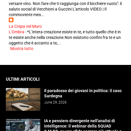
versare vino. Non fare che ti raggiunga con il bicchiere vuoto": il
saluto social di Vecchioni a Guccini L'articolo VIDEO | Il
commovente mes...
La Crepa nel Muro
L'Ombra
-
*L’intera creazione esiste in te, e tutto quello che è in
te esiste anche nella creazione.Non esistono confini fra te e un
oggetto che è accanto a te,...
Mostra tutto
ULTIMI ARTICOLI
Il paradosso dei giovani in politica: il caso
Sardegna
June 29, 2026
IA e pensiero divergente nell'analisi di
intelligence: il webinar della SQUAD