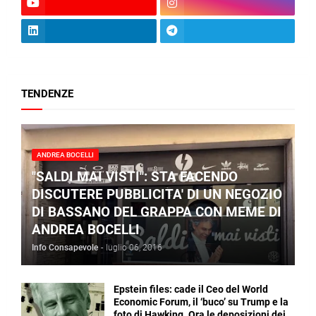
TENDENZE
ANDREA BOCELLI
"SALDI MAI VISTI": STA FACENDO
DISCUTERE PUBBLICITA' DI UN NEGOZIO
DI BASSANO DEL GRAPPA CON MEME DI
ANDREA BOCELLI
Info Consapevole
-
luglio 06, 2016
Epstein files: cade il Ceo del World
Economic Forum, il ‘buco’ su Trump e la
foto di Hawking. Ora le deposizioni dei