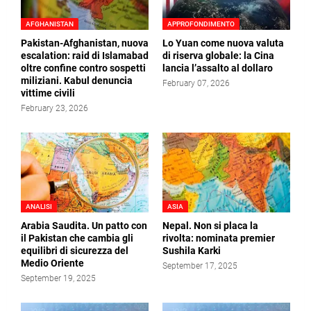
AFGHANISTAN
APPROFONDIMENTO
Pakistan-Afghanistan, nuova
Lo Yuan come nuova valuta
escalation: raid di Islamabad
di riserva globale: la Cina
oltre confine contro sospetti
lancia l’assalto al dollaro
miliziani. Kabul denuncia
February 07, 2026
vittime civili
February 23, 2026
ANALISI
ASIA
Arabia Saudita. Un patto con
Nepal. Non si placa la
il Pakistan che cambia gli
rivolta: nominata premier
equilibri di sicurezza del
Sushila Karki
Medio Oriente
September 17, 2025
September 19, 2025