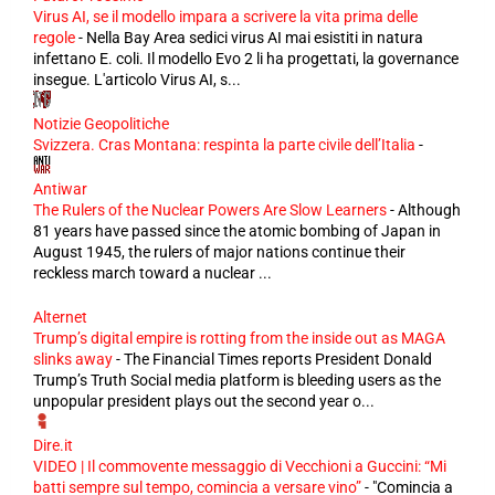
Virus AI, se il modello impara a scrivere la vita prima delle
regole
-
Nella Bay Area sedici virus AI mai esistiti in natura
infettano E. coli. Il modello Evo 2 li ha progettati, la governance
insegue. L'articolo Virus AI, s...
Notizie Geopolitiche
Svizzera. Cras Montana: respinta la parte civile dell’Italia
-
Antiwar
The Rulers of the Nuclear Powers Are Slow Learners
-
Although
81 years have passed since the atomic bombing of Japan in
August 1945, the rulers of major nations continue their
reckless march toward a nuclear ...
Alternet
Trump’s digital empire is rotting from the inside out as MAGA
slinks away
-
The Financial Times reports President Donald
Trump’s Truth Social media platform is bleeding users as the
unpopular president plays out the second year o...
Dire.it
VIDEO | Il commovente messaggio di Vecchioni a Guccini: “Mi
batti sempre sul tempo, comincia a versare vino”
-
"Comincia a