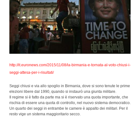
http://it.euronews.com/2015/11/08/la-birmania-e-tornata-al-voto-chiusi-i-
seggi-attesa-per-i-risultati/
Seggi chiusi e via allo spoglio in Birmania, dove si sono tenute le prime
elezioni libere dal 1990, quando si instaurò una giunta militare.
Il regime si è fatto da parte ma si è riservato una quota importante, che
rischia di essere una quota di controllo, nel nuovo sistema democratico.
Un quarto dei seggi in entrambe le camere è appalto dei militari. Per il
resto vige un sistema maggioritario secco.