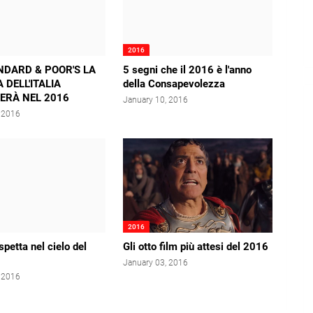
2016
NDARD & POOR'S LA
5 segni che il 2016 è l'anno
 DELL'ITALIA
della Consapevolezza
ERÀ NEL 2016
January 10, 2016
, 2016
2016
spetta nel cielo del
Gli otto film più attesi del 2016
January 03, 2016
, 2016