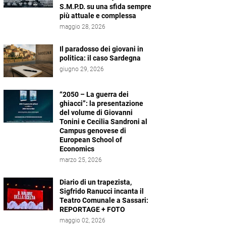
S.M.P.D. su una sfida sempre
più attuale e complessa
maggio 28, 2026
Il paradosso dei giovani in
politica: il caso Sardegna
giugno 29, 2026
“2050 – La guerra dei
ghiacci”: la presentazione
del volume di Giovanni
Tonini e Cecilia Sandroni al
Campus genovese di
European School of
Economics
marzo 25, 2026
Diario di un trapezista,
Sigfrido Ranucci incanta il
Teatro Comunale a Sassari:
REPORTAGE + FOTO
maggio 02, 2026