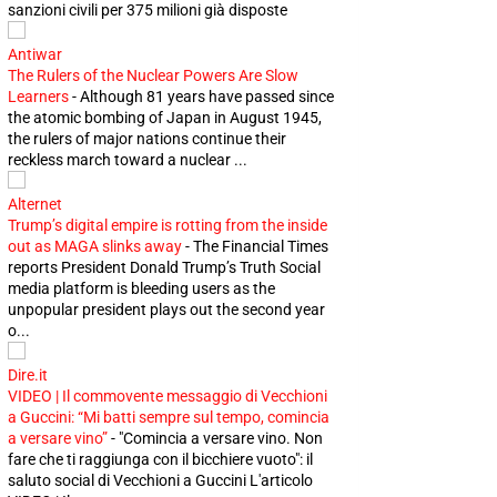
sanzioni civili per 375 milioni già disposte
Antiwar
The Rulers of the Nuclear Powers Are Slow
Learners
-
Although 81 years have passed since
the atomic bombing of Japan in August 1945,
the rulers of major nations continue their
reckless march toward a nuclear ...
Alternet
Trump’s digital empire is rotting from the inside
out as MAGA slinks away
-
The Financial Times
reports President Donald Trump’s Truth Social
media platform is bleeding users as the
unpopular president plays out the second year
o...
Dire.it
VIDEO | Il commovente messaggio di Vecchioni
a Guccini: “Mi batti sempre sul tempo, comincia
a versare vino”
-
"Comincia a versare vino. Non
fare che ti raggiunga con il bicchiere vuoto": il
saluto social di Vecchioni a Guccini L'articolo