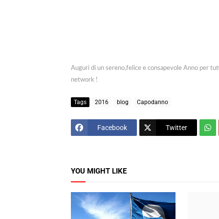
Auguri di un sereno,felice e consapevole Anno per tutte
network !
Tags
2016
blog
Capodanno
Facebook
Twitter
YOU MIGHT LIKE