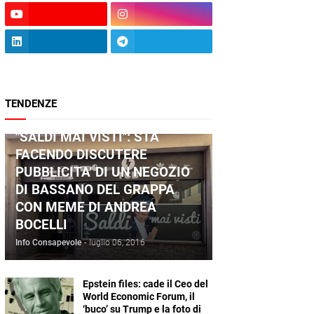
TENDENZE
ANDREA BOCELLI
"SALDI MAI VISTI": STA
FACENDO DISCUTERE
PUBBLICITA' DI UN NEGOZIO
DI BASSANO DEL GRAPPA
CON MEME DI ANDREA
BOCELLI
Info Consapevole
-
luglio 06, 2016
Epstein files: cade il Ceo del
World Economic Forum, il
‘buco’ su Trump e la foto di