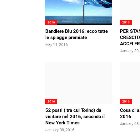
2016
2016
Bandiere Blu 2016: ecco tutte
PER STA
le spiagge premiate
CRESCITA
ACCELER
May 11, 2016
January 30
2016
2016
52 posti ( tra cui Torino) da
Cosa ci a
visitare nel 2016, secondo il
2016
New York Times
January 08
January 08, 2016