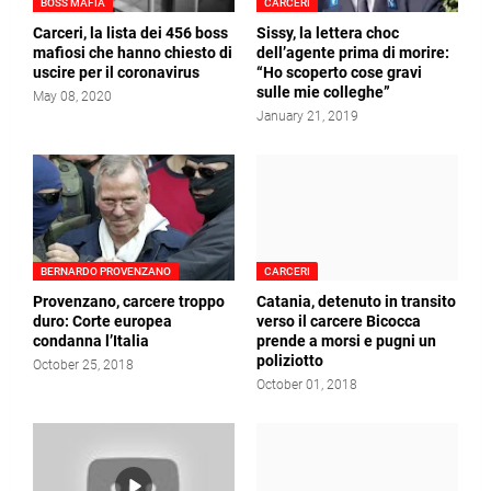
BOSS MAFIA
CARCERI
Carceri, la lista dei 456 boss
Sissy, la lettera choc
mafiosi che hanno chiesto di
dell’agente prima di morire:
uscire per il coronavirus
“Ho scoperto cose gravi
sulle mie colleghe”
May 08, 2020
January 21, 2019
BERNARDO PROVENZANO
CARCERI
Provenzano, carcere troppo
Catania, detenuto in transito
duro: Corte europea
verso il carcere Bicocca
condanna l’Italia
prende a morsi e pugni un
poliziotto
October 25, 2018
October 01, 2018