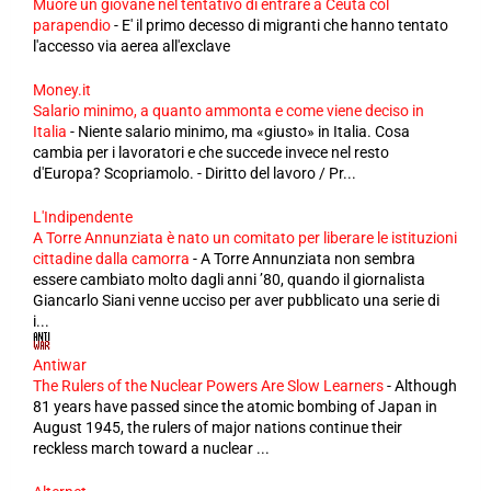
Muore un giovane nel tentativo di entrare a Ceuta col
parapendio
-
E' il primo decesso di migranti che hanno tentato
l'accesso via aerea all'exclave
Money.it
Salario minimo, a quanto ammonta e come viene deciso in
Italia
-
Niente salario minimo, ma «giusto» in Italia. Cosa
cambia per i lavoratori e che succede invece nel resto
d'Europa? Scopriamolo. - Diritto del lavoro / Pr...
L'Indipendente
A Torre Annunziata è nato un comitato per liberare le istituzioni
cittadine dalla camorra
-
A Torre Annunziata non sembra
essere cambiato molto dagli anni ’80, quando il giornalista
Giancarlo Siani venne ucciso per aver pubblicato una serie di
i...
Antiwar
The Rulers of the Nuclear Powers Are Slow Learners
-
Although
81 years have passed since the atomic bombing of Japan in
August 1945, the rulers of major nations continue their
reckless march toward a nuclear ...