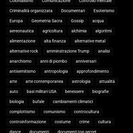
Colonialismo
Comunicazione
Controllo mentale
Criminalità organizzata
Documentari
Esoterismo
Europa
Geometria Sacra
Gossip
acqua
aereonautica
agricoltura
alchimia
algoritmi
alimentazione
alta finanza
alternative metal
alternative rock
amminstrazione Trump
analisi
anarchismo
anni di piombo
anniversari
antisemitismo
antropologia
approfondimento
arte
arte contemporanea
astrologia
attualità
auto
basi militari USA
benessere
biografie
biologia
bufale
cambiamenti climatici
complottismo
comunismo
controcultura
controinformazione
costume
crime
cultura
dance
documenti
documenti top secret