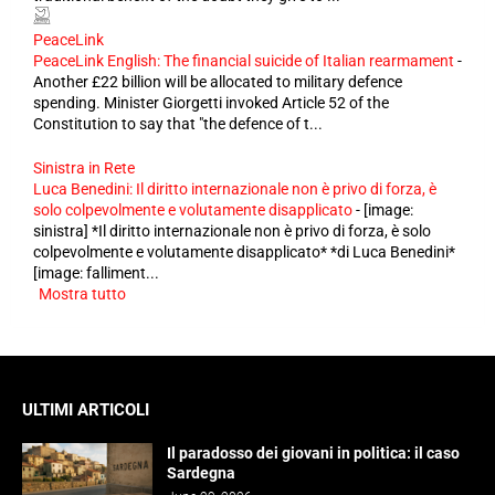
PeaceLink
PeaceLink English: The financial suicide of Italian rearmament
-
Another £22 billion will be allocated to military defence
spending. Minister Giorgetti invoked Article 52 of the
Constitution to say that "the defence of t...
Sinistra in Rete
Luca Benedini: Il diritto internazionale non è privo di forza, è
solo colpevolmente e volutamente disapplicato
-
[image:
sinistra] *Il diritto internazionale non è privo di forza, è solo
colpevolmente e volutamente disapplicato* *di Luca Benedini*
[image: falliment...
Mostra tutto
ULTIMI ARTICOLI
Il paradosso dei giovani in politica: il caso
Sardegna