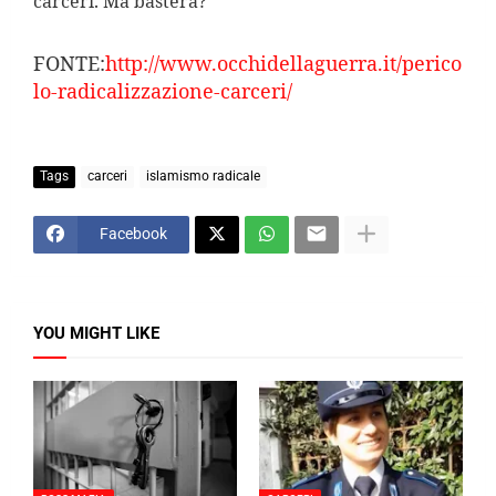
carceri. Ma basterà?
FONTE:
http://www.occhidellaguerra.it/perico
lo-radicalizzazione-carceri/
Tags
carceri
islamismo radicale
Facebook
YOU MIGHT LIKE