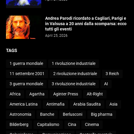
Andrea Parodi ricordato a Cagliari, Parigi e
in Valsusa a 20 anni dalla scomparsa: ecco
tutti gli eventi
April 25, 2026
TAGS
1 guerra mondiale
1 rivoluzione industriale
11 settembre 2001
2 rivoluzione industriale
3 Reich
3 guerra mondiale
3 rivoluzione industriale
AI
Africa
Agartha
Aginter Press
Alt-Right
America Latina
Antimafia
Arabia Saudita
Asia
Astronomia
Banche
Berlusconi
Big pharma
Bilderberg
Capitalismo
Cina
Cinema