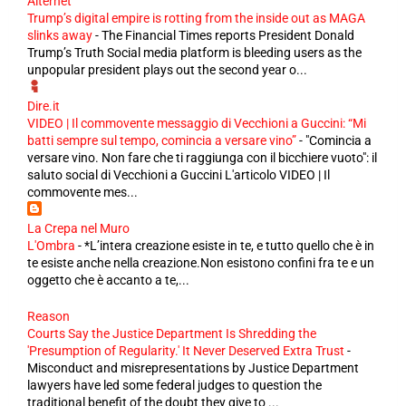
Alternet
Trump’s digital empire is rotting from the inside out as MAGA
slinks away
-
The Financial Times reports President Donald
Trump’s Truth Social media platform is bleeding users as the
unpopular president plays out the second year o...
Dire.it
VIDEO | Il commovente messaggio di Vecchioni a Guccini: “Mi
batti sempre sul tempo, comincia a versare vino”
-
"Comincia a
versare vino. Non fare che ti raggiunga con il bicchiere vuoto": il
saluto social di Vecchioni a Guccini L'articolo VIDEO | Il
commovente mes...
La Crepa nel Muro
L'Ombra
-
*L’intera creazione esiste in te, e tutto quello che è in
te esiste anche nella creazione.Non esistono confini fra te e un
oggetto che è accanto a te,...
Reason
Courts Say the Justice Department Is Shredding the
'Presumption of Regularity.' It Never Deserved Extra Trust
-
Misconduct and misrepresentations by Justice Department
lawyers have led some federal judges to question the
traditional benefit of the doubt they give to ...