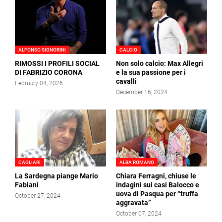
ALFONSO SIGNORINI
CALCIO
RIMOSSI I PROFILI SOCIAL
Non solo calcio: Max Allegri
DI FABRIZIO CORONA
e la sua passione per i
cavalli
February 04, 2026
December 16, 2024
CAGLIARI
ALBA ROMANO
La Sardegna piange Mario
Chiara Ferragni, chiuse le
Fabiani
indagini sui casi Balocco e
uova di Pasqua per “truffa
October 27, 2024
aggravata”
October 07, 2024