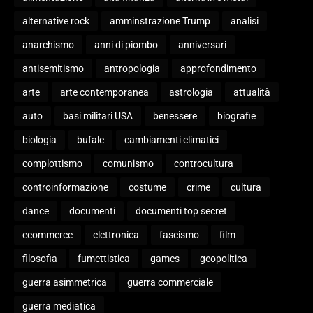
alternative rock
amminstrazione Trump
analisi
anarchismo
anni di piombo
anniversari
antisemitismo
antropologia
approfondimento
arte
arte contemporanea
astrologia
attualità
auto
basi militari USA
benessere
biografie
biologia
bufale
cambiamenti climatici
complottismo
comunismo
controcultura
controinformazione
costume
crime
cultura
dance
documenti
documenti top secret
ecommerce
elettronica
fascismo
film
filosofia
fumettistica
games
geopolitica
guerra asimmetrica
guerra commerciale
guerra mediatica