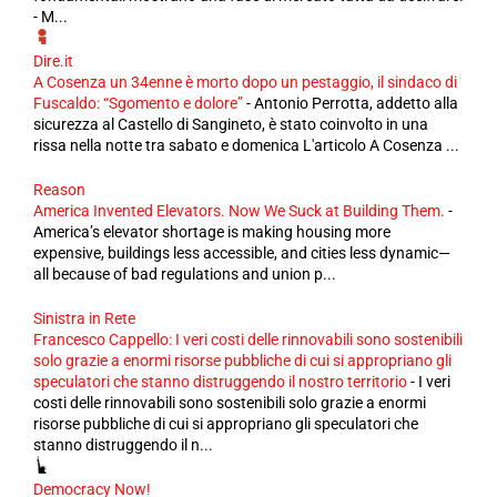
- M...
Dire.it
A Cosenza un 34enne è morto dopo un pestaggio, il sindaco di
Fuscaldo: “Sgomento e dolore”
-
Antonio Perrotta, addetto alla
sicurezza al Castello di Sangineto, è stato coinvolto in una
rissa nella notte tra sabato e domenica L'articolo A Cosenza ...
Reason
America Invented Elevators. Now We Suck at Building Them.
-
America’s elevator shortage is making housing more
expensive, buildings less accessible, and cities less dynamic—
all because of bad regulations and union p...
Sinistra in Rete
Francesco Cappello: I veri costi delle rinnovabili sono sostenibili
solo grazie a enormi risorse pubbliche di cui si appropriano gli
speculatori che stanno distruggendo il nostro territorio
-
I veri
costi delle rinnovabili sono sostenibili solo grazie a enormi
risorse pubbliche di cui si appropriano gli speculatori che
stanno distruggendo il n...
Democracy Now!