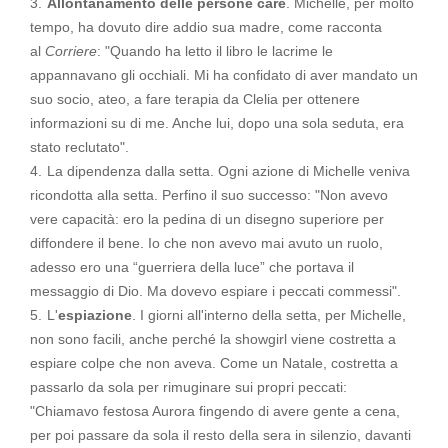
Allontanamento delle persone care
. Michelle, per molto
tempo, ha dovuto dire addio sua madre, come racconta
al
Corriere
: "
Quando ha letto il libro le lacrime le
appannavano gli occhiali. Mi ha confidato di aver mandato un
suo socio, ateo, a fare terapia da Clelia per ottenere
informazioni su di me. Anche lui, dopo una sola seduta, era
stato reclutato
".
La dipendenza dalla setta. Ogni azione di Michelle veniva
ricondotta alla setta. Perfino il suo successo: "
Non avevo
vere capacità: ero la pedina di un disegno superiore per
diffondere il bene. Io che non avevo mai avuto un ruolo,
adesso ero una “guerriera della luce” che portava il
messaggio di Dio. Ma dovevo espiare i peccati commessi
".
L'
espiazione
. I giorni all'interno della setta, per Michelle,
non sono facili, anche perché la showgirl viene costretta a
espiare colpe che non aveva. Come un Natale, costretta a
passarlo da sola per rimuginare sui propri peccati:
"
Chiamavo festosa Aurora fingendo di avere gente a cena,
per poi passare da sola il resto della sera in silenzio, davanti