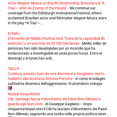
Actor Wagner Moura on Brazil's Dictatorship, Bolsonaro & "A
Trial — after An Enemy of the People"
-
We continue our
coverage from the Edinburgh International Festival, where
acclaimed Brazilian actor and filmmaker Wagner Moura stars
in the play *A Trial —...
El Salto
El incendio de Niebla (Huelva) está “fuera de la capacidad de
extinción” y arrasa más de 20.000 hectáreas
-
Medio millar de
personas han sido desalojadas por un incendio que ha
evolucionado a inextinguible en unas pocas horas. Entre el
domingo y el lunes han ardi...
TAG24
Cosenza, pestato fuori da una discoteca a Sangineto: morto
l'addetto alla sicurezza Antonio Perrotta
-
In corso le indagini
sull'esatta dinamica dell'aggressione. Si attendono sviluppi.
Notizie Geopolitiche
Cile. Santiago lascia il Movimento dei Paesi Non Allineati e
guarda agli Stati Uniti
-
di Giuseppe Gagliano – Dopo
cinquantacinque anni il Cile ha lasciato il Movimento dei Paesi
Non Allineati, segnando una svolta nella propria politica ester...