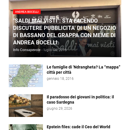
ANDREA BOCELLI
"SALDI MAI VISTI": STA FACENDO
DISCUTERE PUBBLICITA' DI UN NEGOZIO
DI BASSANO DEL GRAPPA CON MEME DI
ANDREA BOCELLI
Info Consapevole
-
luglio 06, 2016
Le famiglie di ‘Ndrangheta? La “mappa”
città per città
gennaio 18, 2016
Il paradosso dei giovani in politica: il
caso Sardegna
giugno 29, 2026
Epstein files: cade il Ceo del World