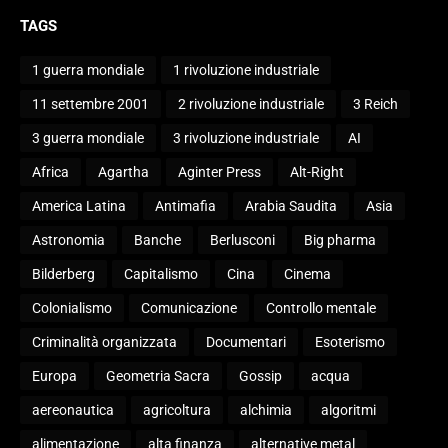
TAGS
1 guerra mondiale
1 rivoluzione industriale
11 settembre 2001
2 rivoluzione industriale
3 Reich
3 guerra mondiale
3 rivoluzione industriale
AI
Africa
Agartha
Aginter Press
Alt-Right
America Latina
Antimafia
Arabia Saudita
Asia
Astronomia
Banche
Berlusconi
Big pharma
Bilderberg
Capitalismo
Cina
Cinema
Colonialismo
Comunicazione
Controllo mentale
Criminalità organizzata
Documentari
Esoterismo
Europa
Geometria Sacra
Gossip
acqua
aereonautica
agricoltura
alchimia
algoritmi
alimentazione
alta finanza
alternative metal