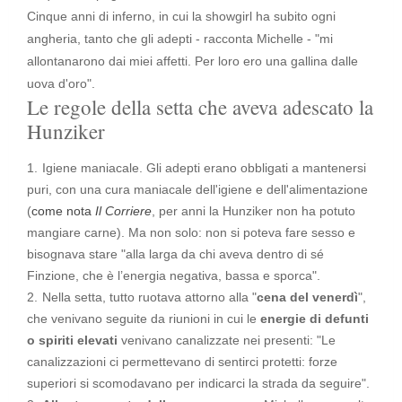
Cinque anni di inferno, in cui la showgirl ha subito ogni
angheria, tanto che gli adepti - racconta Michelle - "mi
allontanarono dai miei affetti. Per loro ero una gallina dalle
uova d'oro".
Le regole della setta che aveva adescato la
Hunziker
Igiene maniacale. Gli adepti erano obbligati a mantenersi
puri, con una cura maniacale dell'igiene e dell'alimentazione
(
come nota
Il Corriere
, per anni la Hunziker non ha potuto
mangiare carne). Ma non solo: non si poteva fare sesso e
bisognava stare "
alla larga da chi aveva dentro di sé
Finzione, che è l’energia negativa, bassa e sporca
".
Nella setta, tutto ruotava attorno alla "
cena del venerdì
",
che venivano seguite da riunioni in cui le
energie di defunti
o spiriti elevati
venivano canalizzate nei presenti: "
Le
canalizzazioni ci permettevano di sentirci protetti: forze
superiori si scomodavano per indicarci la strada da seguire
".