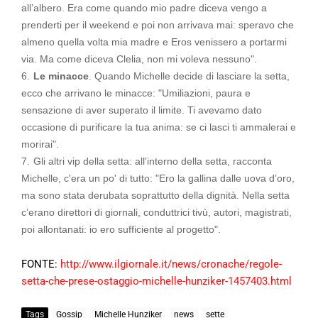
all’albero. Era come quando mio padre diceva vengo a
prenderti per il weekend e poi non arrivava mai: speravo che
almeno quella volta mia madre e Eros venissero a portarmi
via. Ma come diceva Clelia, non mi voleva nessuno
".
Le minacce
. Quando Michelle decide di lasciare la setta,
ecco che arrivano le minacce: "
Umiliazioni, paura e
sensazione di aver superato il limite. Ti avevamo dato
occasione di purificare la tua anima: se ci lasci ti ammalerai e
morirai
".
Gli altri vip della setta: all'interno della setta, racconta
Michelle, c'era un po' di tutto: "
Ero la gallina dalle uova d’oro,
ma sono stata derubata soprattutto della dignità. Nella setta
c’erano direttori di giornali, conduttrici tivù, autori, magistrati,
poi allontanati: io ero sufficiente al progetto
".
FONTE:
http://www.ilgiornale.it/news/cronache/regole-
setta-che-prese-ostaggio-michelle-hunziker-1457403.html
Tags
Gossip
Michelle Hunziker
news
sette