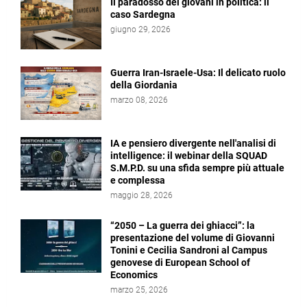
Il paradosso dei giovani in politica: il
caso Sardegna
giugno 29, 2026
Guerra Iran-Israele-Usa: Il delicato ruolo
della Giordania
marzo 08, 2026
IA e pensiero divergente nell'analisi di
intelligence: il webinar della SQUAD
S.M.P.D. su una sfida sempre più attuale
e complessa
maggio 28, 2026
“2050 – La guerra dei ghiacci”: la
presentazione del volume di Giovanni
Tonini e Cecilia Sandroni al Campus
genovese di European School of
Economics
marzo 25, 2026