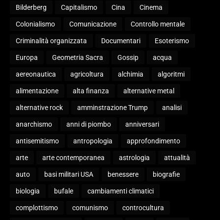
Bilderberg
Capitalismo
Cina
Cinema
Colonialismo
Comunicazione
Controllo mentale
Criminalità organizzata
Documentari
Esoterismo
Europa
Geometria Sacra
Gossip
acqua
aereonautica
agricoltura
alchimia
algoritmi
alimentazione
alta finanza
alternative metal
alternative rock
amminstrazione Trump
analisi
anarchismo
anni di piombo
anniversari
antisemitismo
antropologia
approfondimento
arte
arte contemporanea
astrologia
attualità
auto
basi militari USA
benessere
biografie
biologia
bufale
cambiamenti climatici
complottismo
comunismo
controcultura