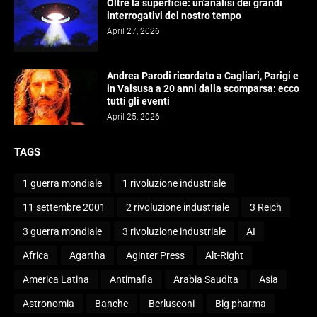
Oltre la superficie: un'analisi dei grandi
interrogativi del nostro tempo
April 27, 2026
Andrea Parodi ricordato a Cagliari, Parigi e
in Valsusa a 20 anni dalla scomparsa: ecco
tutti gli eventi
April 25, 2026
TAGS
1 guerra mondiale
1 rivoluzione industriale
11 settembre 2001
2 rivoluzione industriale
3 Reich
3 guerra mondiale
3 rivoluzione industriale
AI
Africa
Agartha
Aginter Press
Alt-Right
America Latina
Antimafia
Arabia Saudita
Asia
Astronomia
Banche
Berlusconi
Big pharma