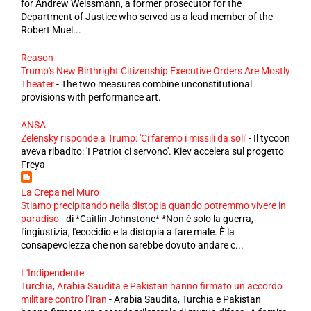
for Andrew Weissmann, a former prosecutor for the
Department of Justice who served as a lead member of the
Robert Muel...
Reason
Trump's New Birthright Citizenship Executive Orders Are Mostly
Theater
-
The two measures combine unconstitutional
provisions with performance art.
ANSA
Zelensky risponde a Trump: 'Ci faremo i missili da soli'
-
Il tycoon
aveva ribadito: 'I Patriot ci servono'. Kiev accelera sul progetto
Freya
La Crepa nel Muro
Stiamo precipitando nella distopia quando potremmo vivere in
paradiso
-
di *Caitlin Johnstone* *Non è solo la guerra,
l'ingiustizia, l'ecocidio e la distopia a fare male. È la
consapevolezza che non sarebbe dovuto andare c...
L'Indipendente
Turchia, Arabia Saudita e Pakistan hanno firmato un accordo
militare contro l’Iran
-
Arabia Saudita, Turchia e Pakistan