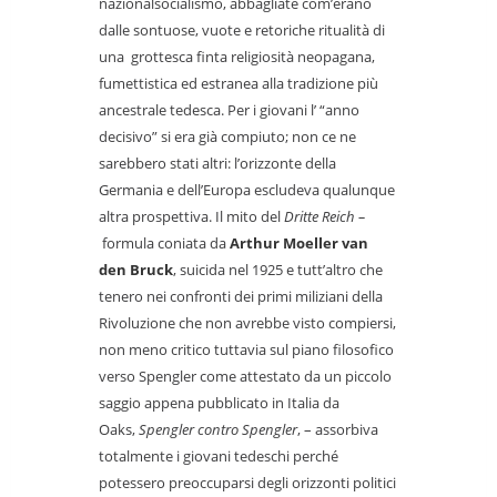
nazionalsocialismo, abbagliate com’erano
dalle sontuose, vuote e retoriche ritualità di
una grottesca finta religiosità neopagana,
fumettistica ed estranea alla tradizione più
ancestrale tedesca. Per i giovani l’ “anno
decisivo” si era già compiuto; non ce ne
sarebbero stati altri: l’orizzonte della
Germania e dell’Europa escludeva qualunque
altra prospettiva. Il mito del
Dritte Reich –
formula coniata da
Arthur Moeller van
den Bruck
, suicida nel 1925 e tutt’altro che
tenero nei confronti dei primi miliziani della
Rivoluzione che non avrebbe visto compiersi,
non meno critico tuttavia sul piano filosofico
verso Spengler come attestato da un piccolo
saggio appena pubblicato in Italia da
Oaks,
Spengler contro Spengler
, – assorbiva
totalmente i giovani tedeschi perché
potessero preoccuparsi degli orizzonti politici