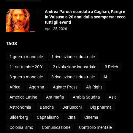
Andrea Parodi ricordato a Cagliari, Parigi e
in Valsusa a 20 anni dalla scomparsa: ecco
tutti gli eventi
April 25, 2026
TAGS
1 guerra mondiale
1 rivoluzione industriale
11 settembre 2001
2 rivoluzione industriale
3 Reich
3 guerra mondiale
3 rivoluzione industriale
AI
Africa
Agartha
Aginter Press
Alt-Right
America Latina
Antimafia
Arabia Saudita
Asia
Astronomia
Banche
Berlusconi
Big pharma
Bilderberg
Capitalismo
Cina
Cinema
Colonialismo
Comunicazione
Controllo mentale