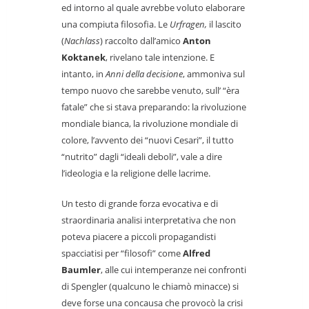
ed intorno al quale avrebbe voluto elaborare
una compiuta filosofia. Le
Urfragen,
il lascito
(
Nachlass
) raccolto dall’amico
Anton
Koktanek
, rivelano tale intenzione. E
intanto, in
Anni della decisione
, ammoniva sul
tempo nuovo che sarebbe venuto, sull’ “èra
fatale” che si stava preparando: la rivoluzione
mondiale bianca, la rivoluzione mondiale di
colore, l’avvento dei “nuovi Cesari”, il tutto
“nutrito” dagli “ideali deboli”, vale a dire
l’ideologia e la religione delle lacrime.
Un testo di grande forza evocativa e di
straordinaria analisi interpretativa che non
poteva piacere a piccoli propagandisti
spacciatisi per “filosofi” come
Alfred
Baumler
, alle cui intemperanze nei confronti
di Spengler (qualcuno le chiamò minacce) si
deve forse una concausa che provocò la crisi