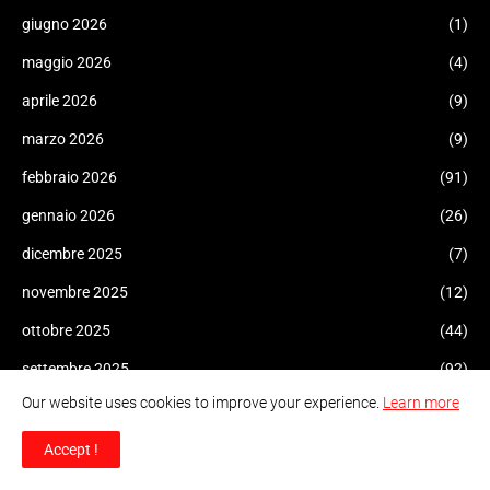
giugno 2026
(1)
maggio 2026
(4)
aprile 2026
(9)
marzo 2026
(9)
febbraio 2026
(91)
gennaio 2026
(26)
dicembre 2025
(7)
novembre 2025
(12)
ottobre 2025
(44)
settembre 2025
(92)
Our website uses cookies to improve your experience.
Learn more
agosto 2025
(17)
luglio 2025
(5)
Accept !
giugno 2025
(12)