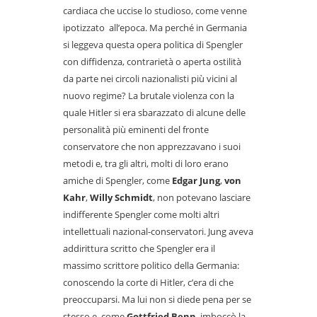
cardiaca che uccise lo studioso, come venne
ipotizzato all’epoca. Ma perché in Germania
si leggeva questa opera politica di Spengler
con diffidenza, contrarietà o aperta ostilità
da parte nei circoli nazionalisti più vicini al
nuovo regime? La brutale violenza con la
quale Hitler si era sbarazzato di alcune delle
personalità più eminenti del fronte
conservatore che non apprezzavano i suoi
metodi e, tra gli altri, molti di loro erano
amiche di Spengler, come
Edgar Jung
,
von
Kahr
,
Willy Schmidt
, non potevano lasciare
indifferente Spengler come molti altri
intellettuali nazional-conservatori. Jung aveva
addirittura scritto che Spengler era il
massimo scrittore politico della Germania:
conoscendo la corte di Hitler, c’era di che
preoccuparsi. Ma lui non si diede pena per se
stesso e, come
Gottfried Benn
, imboccò la