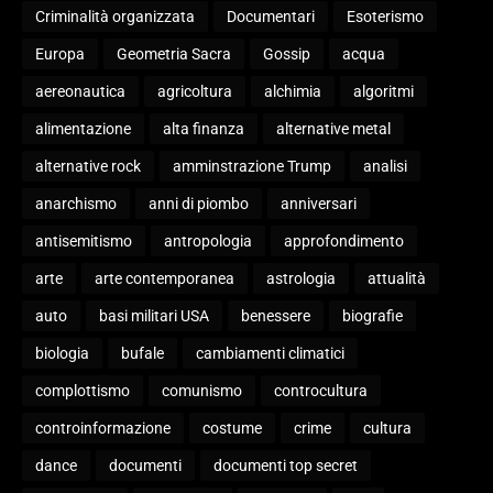
Criminalità organizzata
Documentari
Esoterismo
Europa
Geometria Sacra
Gossip
acqua
aereonautica
agricoltura
alchimia
algoritmi
alimentazione
alta finanza
alternative metal
alternative rock
amminstrazione Trump
analisi
anarchismo
anni di piombo
anniversari
antisemitismo
antropologia
approfondimento
arte
arte contemporanea
astrologia
attualità
auto
basi militari USA
benessere
biografie
biologia
bufale
cambiamenti climatici
complottismo
comunismo
controcultura
controinformazione
costume
crime
cultura
dance
documenti
documenti top secret