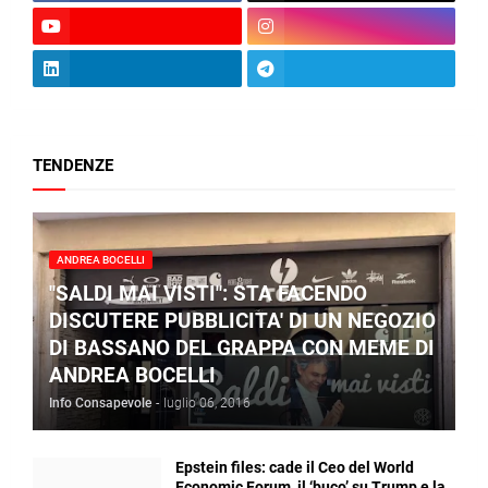
TENDENZE
ANDREA BOCELLI
"SALDI MAI VISTI": STA FACENDO
DISCUTERE PUBBLICITA' DI UN NEGOZIO
DI BASSANO DEL GRAPPA CON MEME DI
ANDREA BOCELLI
Info Consapevole
-
luglio 06, 2016
Epstein files: cade il Ceo del World
Economic Forum, il ‘buco’ su Trump e la