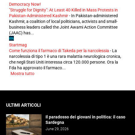
Democracy Now!
"Struggle for Dignity": At Least 40 Killed in Mass Protests in
Pakistan-Administered Kashmir
-
In Pakistan-administered
Kashmir, a coalition of local politicians, activists and small-
business leaders called the Joint Awami Action Committee
(JAAC) has...
Startmag
Come funziona il farmaco di Takeda per la narcolessia
-
La
narcolessia di tipo 1 è una rara malattia neurologica cronica,
che negli Stati Uniti interessa circa 120.000 persone. Ora la
Fda ha approvato il farmaco...
Mostra tutto
ULTIMI ARTICOLI
Il paradosso dei giovani in politica: il caso
Sardegna
June 29, 2026