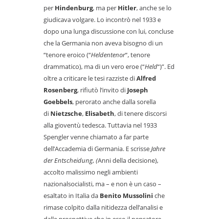
per
Hindenburg
, ma per
Hitler
, anche se lo
giudicava volgare. Lo incontrò nel 1933 e
dopo una lunga discussione con lui, concluse
che la Germania non aveva bisogno di un
“tenore eroico (“
Heldentenor
“, tenore
drammatico), ma di un vero eroe (“
Held
“)”. Ed
oltre a criticare le tesi razziste di
Alfred
Rosenberg
, rifiutò l’invito di
Joseph
Goebbels
, perorato anche dalla sorella
di
Nietzsche
,
Elisabeth
, di tenere discorsi
alla gioventù tedesca. Tuttavia nel 1933
Spengler venne chiamato a far parte
dell’Accademia di Germania. E scrisse
Jahre
der Entscheidung, (
Anni della decisione),
accolto malissimo negli ambienti
nazionalsocialisti, ma – e non è un caso –
esaltato in Italia da
Benito Mussolini
che
rimase colpito dalla nitidezza dell’analisi e