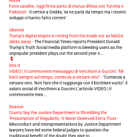
ANSA
Fonti saudite, 'oggi firma patto di mutua difesa con Turchia e
Pakistan'
-
Il vertice a Gedda, 'se ne parla da tempo ma i recenti
sviluppi ci hanno fatto correre'
Alternet
Trump’s digital empire is rotting from the inside out as MAGA
slinks away
-
The Financial Times reports President Donald
Trump’s Truth Social media platform is bleeding users as the
unpopular president plays out the second year o...
Dire.it
VIDEO | Il commovente messaggio di Vecchioni a Guccini: “Mi
batti sempre sul tempo, comincia a versare vino”
-
"Comincia a
versare vino. Non fare che ti raggiunga con il bicchiere vuoto": il
saluto social di Vecchioni a Guccini L'articolo VIDEO | Il
commovente mes...
Reason
Courts Say the Justice Department Is Shredding the
'Presumption of Regularity.' It Never Deserved Extra Trust
-
Misconduct and misrepresentations by Justice Department
lawyers have led some federal judges to question the
traditional benefit of the doubt they give to ...