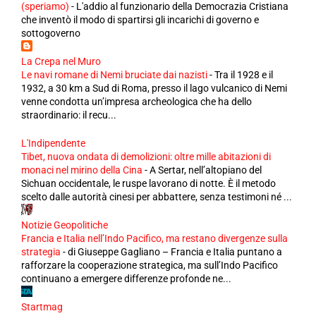
(speriamo)
-
L'addio al funzionario della Democrazia Cristiana
che inventò il modo di spartirsi gli incarichi di governo e
sottogoverno
La Crepa nel Muro
Le navi romane di Nemi bruciate dai nazisti
-
Tra il 1928 e il
1932, a 30 km a Sud di Roma, presso il lago vulcanico di Nemi
venne condotta un’impresa archeologica che ha dello
straordinario: il recu...
L'Indipendente
Tibet, nuova ondata di demolizioni: oltre mille abitazioni di
monaci nel mirino della Cina
-
A Sertar, nell’altopiano del
Sichuan occidentale, le ruspe lavorano di notte. È il metodo
scelto dalle autorità cinesi per abbattere, senza testimoni né ...
Notizie Geopolitiche
Francia e Italia nell’Indo Pacifico, ma restano divergenze sulla
strategia
-
di Giuseppe Gagliano – Francia e Italia puntano a
rafforzare la cooperazione strategica, ma sull’Indo Pacifico
continuano a emergere differenze profonde ne...
Startmag