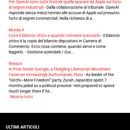
Per OpenAI sono tutte frottole quelle sparate da Apple sul furto
di segreti industriali
-
Dalla collaborazione al tribunale. OpenAI
risponde senza mezzi termini alle accuse di Apple sul presunto
furto di segreti commerciali. Nella richiesta di a...
Money.it
Cos'è il bilancio ottico e quando conviene scaricarlo
-
Il bilancio
ottico è la copia del bilancio depositato in Camera di
Commercio. Ecco cosa contiene, quando serve e come
leggerlo. - Gestione aziendale / Gui...
Reason
In Post-Soviet Georgia, a Fledgling Libertarian Movement
Faces an Increasingly Authoritarian State
-
As leader of the
“Girchi—More Freedom” party, Zurah Japaridze spent 7
months jailed as a political prisoner. He’s prepared to spend
much longer there if he...
Mostra tutto
ULTIMI ARTICOLI