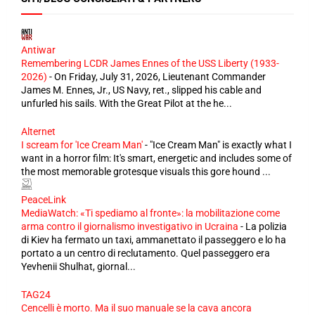
Antiwar
Remembering LCDR James Ennes of the USS Liberty (1933-
2026)
-
On Friday, July 31, 2026, Lieutenant Commander
James M. Ennes, Jr., US Navy, ret., slipped his cable and
unfurled his sails. With the Great Pilot at the he...
Alternet
I scream for 'Ice Cream Man'
-
"Ice Cream Man" is exactly what I
want in a horror film: It's smart, energetic and includes some of
the most memorable grotesque visuals this gore hound ...
PeaceLink
MediaWatch: «Ti spediamo al fronte»: la mobilitazione come
arma contro il giornalismo investigativo in Ucraina
-
La polizia
di Kiev ha fermato un taxi, ammanettato il passeggero e lo ha
portato a un centro di reclutamento. Quel passeggero era
Yevhenii Shulhat, giornal...
TAG24
Cencelli è morto. Ma il suo manuale se la cava ancora