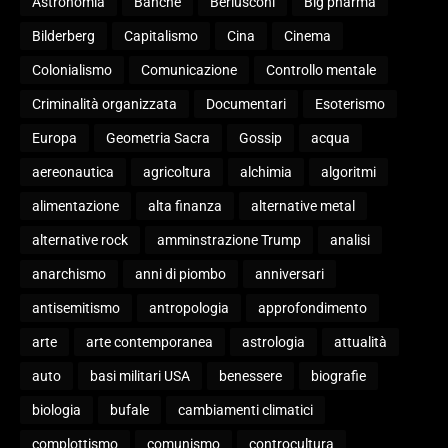
Astronomia
Banche
Berlusconi
Big pharma
Bilderberg
Capitalismo
Cina
Cinema
Colonialismo
Comunicazione
Controllo mentale
Criminalità organizzata
Documentari
Esoterismo
Europa
Geometria Sacra
Gossip
acqua
aereonautica
agricoltura
alchimia
algoritmi
alimentazione
alta finanza
alternative metal
alternative rock
amminstrazione Trump
analisi
anarchismo
anni di piombo
anniversari
antisemitismo
antropologia
approfondimento
arte
arte contemporanea
astrologia
attualità
auto
basi militari USA
benessere
biografie
biologia
bufale
cambiamenti climatici
complottismo
comunismo
controcultura