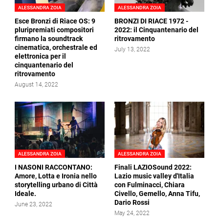
ALESSANDRA ZOIA
ALESSANDRA ZOIA
Esce Bronzi di Riace OS: 9
BRONZI DI RIACE 1972 -
pluripremiati compositori
2022: il Cinquantenario del
firmano la soundtrack
ritrovamento
cinematica, orchestrale ed
July 13, 2022
elettronica per il
cinquantenario del
ritrovamento
August 14, 2022
ALESSANDRA ZOIA
ALESSANDRA ZOIA
I NASONI RACCONTANO:
Finali LAZIOSound 2022:
Amore, Lotta e Ironia nello
Lazio music valley d'Italia
storytelling urbano di Città
con Fulminacci, Chiara
Ideale.
Civello, Gemello, Anna Tifu,
Dario Rossi
June 23, 2022
May 24, 2022