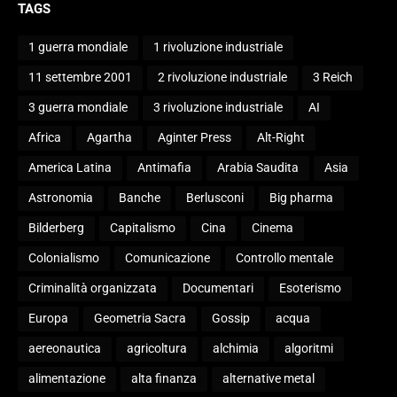
TAGS
1 guerra mondiale
1 rivoluzione industriale
11 settembre 2001
2 rivoluzione industriale
3 Reich
3 guerra mondiale
3 rivoluzione industriale
AI
Africa
Agartha
Aginter Press
Alt-Right
America Latina
Antimafia
Arabia Saudita
Asia
Astronomia
Banche
Berlusconi
Big pharma
Bilderberg
Capitalismo
Cina
Cinema
Colonialismo
Comunicazione
Controllo mentale
Criminalità organizzata
Documentari
Esoterismo
Europa
Geometria Sacra
Gossip
acqua
aereonautica
agricoltura
alchimia
algoritmi
alimentazione
alta finanza
alternative metal