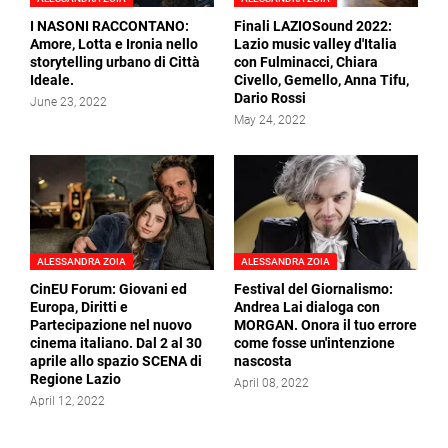
I NASONI RACCONTANO:
Finali LAZIOSound 2022:
Amore, Lotta e Ironia nello
Lazio music valley d'Italia
storytelling urbano di Città
con Fulminacci, Chiara
Ideale.
Civello, Gemello, Anna Tifu,
Dario Rossi
June 23, 2022
May 24, 2022
ALESSANDRA ZOIA
ALESSANDRA ZOIA
CinEU Forum: Giovani ed
Festival del Giornalismo:
Europa, Diritti e
Andrea Lai dialoga con
Partecipazione nel nuovo
MORGAN. Onora il tuo errore
cinema italiano. Dal 2 al 30
come fosse un'intenzione
aprile allo spazio SCENA di
nascosta
Regione Lazio
April 08, 2022
April 12, 2022