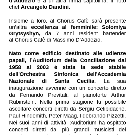
d’Addezio
 e a un’altra firma capitolina: il noto 
chef 
Arcangelo Dandini. 
Insieme a loro, al Chorus Cafè sarà presente 
un’altra 
eccellenza al femminile: Solomiya 
Grytsyshyn, 
da 7 anni resident bartender 
al 
Chorus Cafè
 di Massimo D’Addezio.
Nato come edificio destinato alle udienze 
papali, l’Auditorium della Conciliazione dal 
1958 al 2003 è stata la sede stabile 
dell'Orchestra Sinfonica dell'Accademia 
Nazionale di Santa Cecilia
. La sua 
inaugurazione avvenne con un concerto diretto 
da Fernando Previtali, al pianoforte Arthur 
Rubinstein. Nella prima stagione fu possibile 
ascoltare concerti diretti da Sergiu Celibidache, 
Paul Hindemith, Peter Maag, Ildebrando Pizzetti. 
Nei suoi anni di attività l'
A
uditorium ha ospitato 
concerti diretti dai più grandi musicisti del 