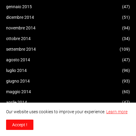
gennaio 2015
(47)
dicembre 2014
(51)
novembre 2014
(94)
ottobre 2014
(34)
settembre 2014
(109)
agosto 2014
(47)
luglio 2014
(96)
giugno 2014
(93)
maggio 2014
(60)
aprile 2014
(47)
Our website uses cookies to improve your experience.
Learn more
marzo 2014
(43)
febbraio 2014
(10)
Accept !
gennaio 2014
(6)