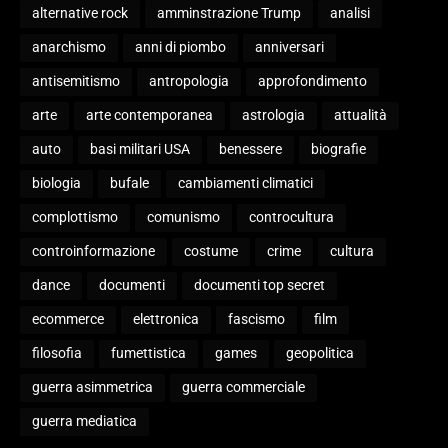
alternative rock
amminstrazione Trump
analisi
anarchismo
anni di piombo
anniversari
antisemitismo
antropologia
approfondimento
arte
arte contemporanea
astrologia
attualità
auto
basi militari USA
benessere
biografie
biologia
bufale
cambiamenti climatici
complottismo
comunismo
controcultura
controinformazione
costume
crime
cultura
dance
documenti
documenti top secret
ecommerce
elettronica
fascismo
film
filosofia
fumettistica
games
geopolitica
guerra asimmetrica
guerra commerciale
guerra mediatica