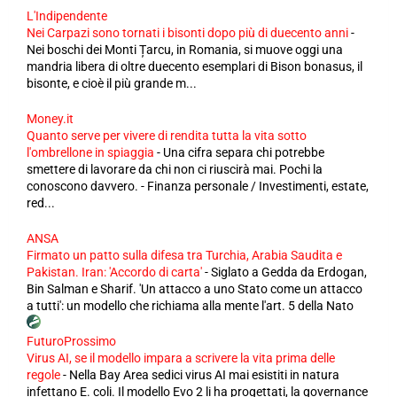
L'Indipendente
Nei Carpazi sono tornati i bisonti dopo più di duecento anni
-
Nei boschi dei Monti Țarcu, in Romania, si muove oggi una
mandria libera di oltre duecento esemplari di Bison bonasus, il
bisonte, e cioè il più grande m...
Money.it
Quanto serve per vivere di rendita tutta la vita sotto
l'ombrellone in spiaggia
-
Una cifra separa chi potrebbe
smettere di lavorare da chi non ci riuscirà mai. Pochi la
conoscono davvero. - Finanza personale / Investimenti, estate,
red...
ANSA
Firmato un patto sulla difesa tra Turchia, Arabia Saudita e
Pakistan. Iran: 'Accordo di carta'
-
Siglato a Gedda da Erdogan,
Bin Salman e Sharif. 'Un attacco a uno Stato come un attacco
a tutti': un modello che richiama alla mente l'art. 5 della Nato
FuturoProssimo
Virus AI, se il modello impara a scrivere la vita prima delle
regole
-
Nella Bay Area sedici virus AI mai esistiti in natura
infettano E. coli. Il modello Evo 2 li ha progettati, la governance