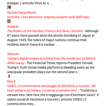
insegue. L'articolo Virus AI, s...
Notizie Geopolitiche
Svizzera. Cras Montana: respinta la parte civile dell’Italia
-
Antiwar
The Rulers of the Nuclear Powers Are Slow Learners
-
Although
81 years have passed since the atomic bombing of Japan in
August 1945, the rulers of major nations continue their
reckless march toward a nuclear ...
Alternet
Trump’s digital empire is rotting from the inside out as MAGA
slinks away
-
The Financial Times reports President Donald
Trump’s Truth Social media platform is bleeding users as the
unpopular president plays out the second year o...
Dire.it
VIDEO | Il commovente messaggio di Vecchioni a Guccini: “Mi
batti sempre sul tempo, comincia a versare vino”
-
"Comincia a
versare vino. Non fare che ti raggiunga con il bicchiere vuoto": il
saluto social di Vecchioni a Guccini L'articolo VIDEO | Il
commovente mes...