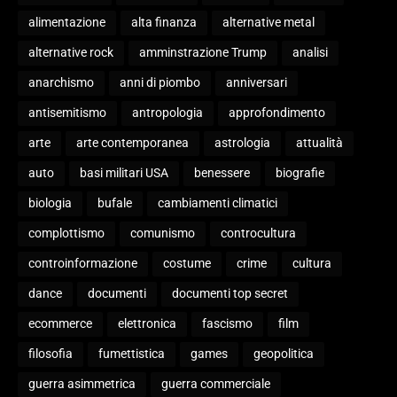
alimentazione
alta finanza
alternative metal
alternative rock
amminstrazione Trump
analisi
anarchismo
anni di piombo
anniversari
antisemitismo
antropologia
approfondimento
arte
arte contemporanea
astrologia
attualità
auto
basi militari USA
benessere
biografie
biologia
bufale
cambiamenti climatici
complottismo
comunismo
controcultura
controinformazione
costume
crime
cultura
dance
documenti
documenti top secret
ecommerce
elettronica
fascismo
film
filosofia
fumettistica
games
geopolitica
guerra asimmetrica
guerra commerciale