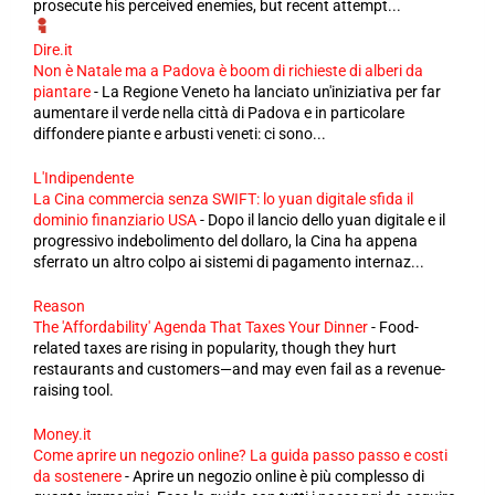
prosecute his perceived enemies, but recent attempt...
Dire.it
Non è Natale ma a Padova è boom di richieste di alberi da
piantare
-
La Regione Veneto ha lanciato un'iniziativa per far
aumentare il verde nella città di Padova e in particolare
diffondere piante e arbusti veneti: ci sono...
L'Indipendente
La Cina commercia senza SWIFT: lo yuan digitale sfida il
dominio finanziario USA
-
Dopo il lancio dello yuan digitale e il
progressivo indebolimento del dollaro, la Cina ha appena
sferrato un altro colpo ai sistemi di pagamento internaz...
Reason
The 'Affordability' Agenda That Taxes Your Dinner
-
Food-
related taxes are rising in popularity, though they hurt
restaurants and customers—and may even fail as a revenue-
raising tool.
Money.it
Come aprire un negozio online? La guida passo passo e costi
da sostenere
-
Aprire un negozio online è più complesso di