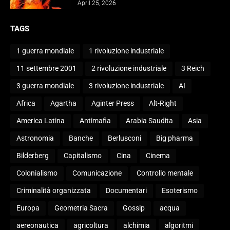
April 25, 2026
TAGS
1 guerra mondiale
1 rivoluzione industriale
11 settembre 2001
2 rivoluzione industriale
3 Reich
3 guerra mondiale
3 rivoluzione industriale
AI
Africa
Agartha
Aginter Press
Alt-Right
America Latina
Antimafia
Arabia Saudita
Asia
Astronomia
Banche
Berlusconi
Big pharma
Bilderberg
Capitalismo
Cina
Cinema
Colonialismo
Comunicazione
Controllo mentale
Criminalità organizzata
Documentari
Esoterismo
Europa
Geometria Sacra
Gossip
acqua
aereonautica
agricoltura
alchimia
algoritmi