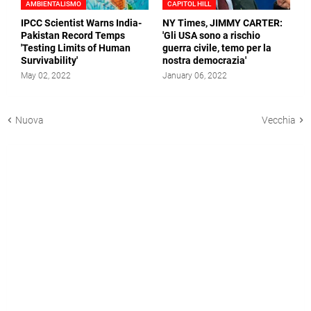
AMBIENTALISMO
CAPITOL HILL
IPCC Scientist Warns India-
NY Times, JIMMY CARTER:
Pakistan Record Temps
'Gli USA sono a rischio
'Testing Limits of Human
guerra civile, temo per la
Survivability'
nostra democrazia'
May 02, 2022
January 06, 2022
Nuova
Vecchia