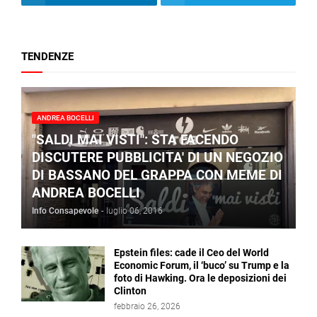
TENDENZE
ANDREA BOCELLI
"SALDI MAI VISTI": STA FACENDO
DISCUTERE PUBBLICITA' DI UN NEGOZIO
DI BASSANO DEL GRAPPA CON MEME DI
ANDREA BOCELLI
Info Consapevole
-
luglio 06, 2016
Epstein files: cade il Ceo del World
Economic Forum, il ‘buco’ su Trump e la
foto di Hawking. Ora le deposizioni dei
Clinton
febbraio 26, 2026