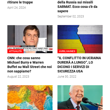
ritirare le truppe
della Russia sui missili
SARMAT. Ecco cosa c'è da
April 24, 2024
sapere
September 02, 2023
ATTUALITÀ
AVRIL HAINES
CNN: che cosa sanno
“IL CONFLITTO IN UCRAINA
Michael Burry e Warren
DURERÀ A LUNGO”, LO
Buffet su Wall Street che noi
DICONO I SERVIZI DI
non sappiamo?
SICUREZZA USA
August 22, 2023
June 30, 2022