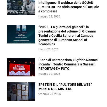
intelligence: il webinar della SQUAD
S.M.P.D. su una sfida sempre più attuale
e complessa
maggio 28, 2026
“2050 – La guerra dei ghiacci”: la
presentazione del volume di Giovanni
Tonini e Cecilia Sandroni al Campus
genovese di European School of
Economics
marzo 25, 2026
Diario di un trapezista, Sigfrido Ranucci
incanta il Teatro Comunale a Sassari:
REPORTAGE + FOTO
maggio 02, 2026
EPSTEIN E IL “PULITORE DEL WEB”
MORTO NEL MISTERO
febbraio 23, 2026