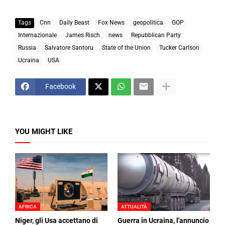
Tags
Cnn
Daily Beast
Fox News
geopolitica
GOP
Internazionale
James Risch
news
Repubblican Party
Russia
Salvatore Santoru
State of the Union
Tucker Carlson
Ucraina
USA
Facebook
YOU MIGHT LIKE
AFRICA
ATTUALITÀ
Niger, gli Usa accettano di
Guerra in Ucraina, l'annuncio