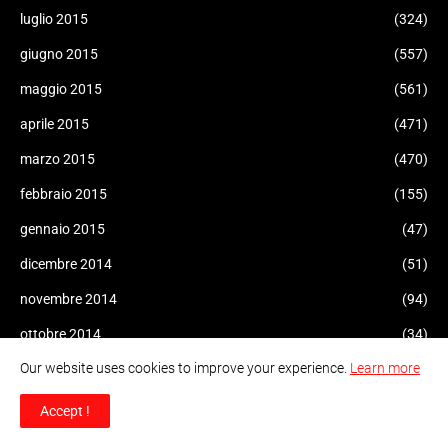
luglio 2015
(324)
giugno 2015
(557)
maggio 2015
(561)
aprile 2015
(471)
marzo 2015
(470)
febbraio 2015
(155)
gennaio 2015
(47)
dicembre 2014
(51)
novembre 2014
(94)
ottobre 2014
(34)
Our website uses cookies to improve your experience.
Learn more
settembre 2014
(109)
agosto 2014
(47)
Accept !
luglio 2014
(96)