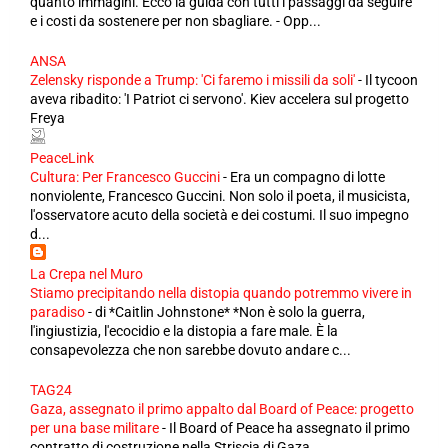
quanto immagini. Ecco la guida con tutti i passaggi da seguire
e i costi da sostenere per non sbagliare. - Opp...
ANSA
Zelensky risponde a Trump: 'Ci faremo i missili da soli'
-
Il tycoon
aveva ribadito: 'I Patriot ci servono'. Kiev accelera sul progetto
Freya
PeaceLink
Cultura: Per Francesco Guccini
-
Era un compagno di lotte
nonviolente, Francesco Guccini. Non solo il poeta, il musicista,
l'osservatore acuto della società e dei costumi. Il suo impegno
d...
La Crepa nel Muro
Stiamo precipitando nella distopia quando potremmo vivere in
paradiso
-
di *Caitlin Johnstone* *Non è solo la guerra,
l'ingiustizia, l'ecocidio e la distopia a fare male. È la
consapevolezza che non sarebbe dovuto andare c...
TAG24
Gaza, assegnato il primo appalto dal Board of Peace: progetto
per una base militare
-
Il Board of Peace ha assegnato il primo
contratto di costruzione nella Striscia di Gaza.