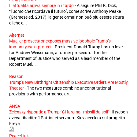
L’attualità arriva sempre in ritardo
-
A seguire Phil K. Dick,
“l’uomo che ricordava il futuro”, come scrive Anthony Peake
(Gremese ed. 2017), la gente ormai non può più essere sicura
di che c...
Alternet
Mueller prosecutor exposes massive loophole Trump’s
immunity can’t protect
-
President Donald Trump has no love
for Andrew Weissmann, a former prosecutor for the
Department of Justice who served as a lead member of the
Robert Muel...
Reason
Trump's New Birthright Citizenship Executive Orders Are Mostly
Theater
-
The two measures combine unconstitutional
provisions with performance art.
ANSA
Zelensky risponde a Trump: 'Ci faremo i missili da soli'
-
Il tycoon
aveva ribadito: 'I Patriot ci servono'. Kiev accelera sul progetto
Freya
PeaceLink