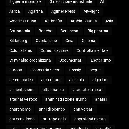
3 guerra mondiale
3 rivoluzione industriale
AI
Africa
Agartha
Aginter Press
Alt-Right
America Latina
Antimafia
Arabia Saudita
Asia
Astronomia
Banche
Berlusconi
Big pharma
Bilderberg
Capitalismo
Cina
Cinema
Colonialismo
Comunicazione
Controllo mentale
Criminalità organizzata
Documentari
Esoterismo
Europa
Geometria Sacra
Gossip
acqua
aereonautica
agricoltura
alchimia
algoritmi
alimentazione
alta finanza
alternative metal
alternative rock
amminstrazione Trump
analisi
anarchismo
anni di piombo
anniversari
antisemitismo
antropologia
approfondimento
arte
arte contemporanea
astrologia
attualità