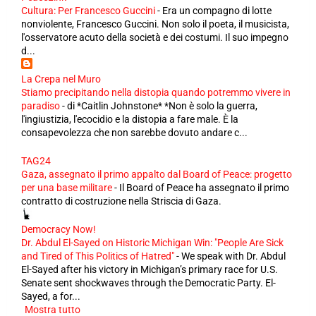
Cultura: Per Francesco Guccini
-
Era un compagno di lotte
nonviolente, Francesco Guccini. Non solo il poeta, il musicista,
l'osservatore acuto della società e dei costumi. Il suo impegno
d...
La Crepa nel Muro
Stiamo precipitando nella distopia quando potremmo vivere in
paradiso
-
di *Caitlin Johnstone* *Non è solo la guerra,
l'ingiustizia, l'ecocidio e la distopia a fare male. È la
consapevolezza che non sarebbe dovuto andare c...
TAG24
Gaza, assegnato il primo appalto dal Board of Peace: progetto
per una base militare
-
Il Board of Peace ha assegnato il primo
contratto di costruzione nella Striscia di Gaza.
Democracy Now!
Dr. Abdul El-Sayed on Historic Michigan Win: "People Are Sick
and Tired of This Politics of Hatred"
-
We speak with Dr. Abdul
El-Sayed after his victory in Michigan’s primary race for U.S.
Senate sent shockwaves through the Democratic Party. El-
Sayed, a for...
Mostra tutto