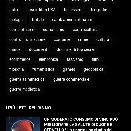
auto
basi militari USA
benessere
biografie
biologia
bufale
cambiamenti climatici
complottismo
comunismo
controcultura
controinformazione
costume
crime
cultura
dance
documenti
documenti top secret
ecommerce
elettronica
fascismo
film
filosofia
fumettistica
games
geopolitica
guerra asimmetrica
guerra commerciale
guerra mediatica
I PIÙ LETTI DELL’ANNO
UN MODERATO CONSUMO DI VINO PUÒ
MIGLIORARE LA SALUTE DI CUORE E
CERVELLO? Lo riporta uno studio del