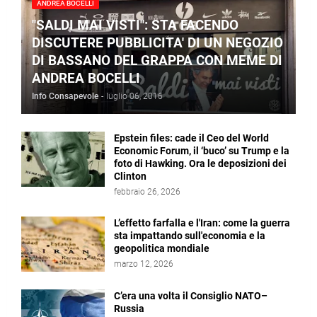
ANDREA BOCELLI
"SALDI MAI VISTI": STA FACENDO
DISCUTERE PUBBLICITA' DI UN NEGOZIO
DI BASSANO DEL GRAPPA CON MEME DI
ANDREA BOCELLI
Info Consapevole
-
luglio 06, 2016
Epstein files: cade il Ceo del World
Economic Forum, il ‘buco’ su Trump e la
foto di Hawking. Ora le deposizioni dei
Clinton
febbraio 26, 2026
L’effetto farfalla e l'Iran: come la guerra
sta impattando sull'economia e la
geopolitica mondiale
marzo 12, 2026
C’era una volta il Consiglio NATO–
Russia