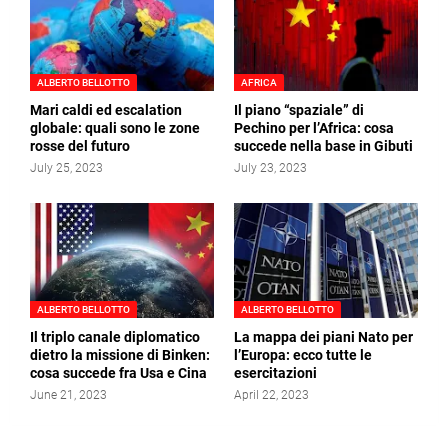
ALBERTO BELLOTTO
AFRICA
Mari caldi ed escalation
Il piano “spaziale” di
globale: quali sono le zone
Pechino per l’Africa: cosa
rosse del futuro
succede nella base in Gibuti
July 25, 2023
July 23, 2023
ALBERTO BELLOTTO
ALBERTO BELLOTTO
Il triplo canale diplomatico
La mappa dei piani Nato per
dietro la missione di Binken:
l’Europa: ecco tutte le
cosa succede fra Usa e Cina
esercitazioni
June 21, 2023
April 22, 2023