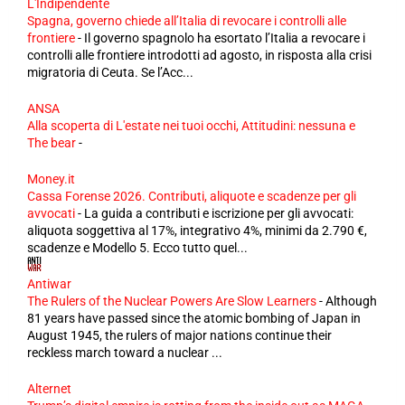
L'Indipendente
Spagna, governo chiede all’Italia di revocare i controlli alle
frontiere
-
Il governo spagnolo ha esortato l’Italia a revocare i
controlli alle frontiere introdotti ad agosto, in risposta alla crisi
migratoria di Ceuta. Se l’Acc...
ANSA
Alla scoperta di L'estate nei tuoi occhi, Attitudini: nessuna e
The bear
-
Money.it
Cassa Forense 2026. Contributi, aliquote e scadenze per gli
avvocati
-
La guida a contributi e iscrizione per gli avvocati:
aliquota soggettiva al 17%, integrativo 4%, minimi da 2.790 €,
scadenze e Modello 5. Ecco tutto quel...
Antiwar
The Rulers of the Nuclear Powers Are Slow Learners
-
Although
81 years have passed since the atomic bombing of Japan in
August 1945, the rulers of major nations continue their
reckless march toward a nuclear ...
Alternet