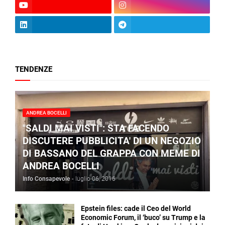
TENDENZE
ANDREA BOCELLI
"SALDI MAI VISTI": STA FACENDO
DISCUTERE PUBBLICITA' DI UN NEGOZIO
DI BASSANO DEL GRAPPA CON MEME DI
ANDREA BOCELLI
Info Consapevole
-
luglio 06, 2016
Epstein files: cade il Ceo del World
Economic Forum, il ‘buco’ su Trump e la