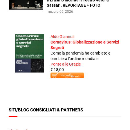
D'Erasmo incanta il Teatro Verdi a
Sassari. REPORTAGE + FOTO
maggio 06, 2026
Aldo Giannuli
Cornavirus: Globalizzazione e Servizi
Segreti
Come la pandemia ha cambiato e
cambierà l'ordine mondiale
Ponte alle Grazie
€ 18,00
SITI/BLOG CONSIGLIATI & PARTNERS