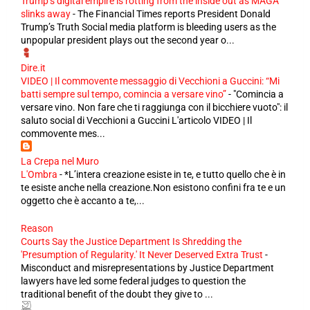
Trump’s digital empire is rotting from the inside out as MAGA
slinks away
-
The Financial Times reports President Donald
Trump’s Truth Social media platform is bleeding users as the
unpopular president plays out the second year o...
Dire.it
VIDEO | Il commovente messaggio di Vecchioni a Guccini: “Mi
batti sempre sul tempo, comincia a versare vino”
-
"Comincia a
versare vino. Non fare che ti raggiunga con il bicchiere vuoto": il
saluto social di Vecchioni a Guccini L'articolo VIDEO | Il
commovente mes...
La Crepa nel Muro
L'Ombra
-
*L’intera creazione esiste in te, e tutto quello che è in
te esiste anche nella creazione.Non esistono confini fra te e un
oggetto che è accanto a te,...
Reason
Courts Say the Justice Department Is Shredding the
'Presumption of Regularity.' It Never Deserved Extra Trust
-
Misconduct and misrepresentations by Justice Department
lawyers have led some federal judges to question the
traditional benefit of the doubt they give to ...