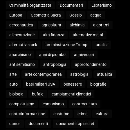
Criminalità organizzata
Documentari
Esoterismo
Europa
Geometria Sacra
Gossip
acqua
aereonautica
agricoltura
alchimia
algoritmi
alimentazione
alta finanza
alternative metal
alternative rock
amminstrazione Trump
analisi
anarchismo
anni di piombo
anniversari
antisemitismo
antropologia
approfondimento
arte
arte contemporanea
astrologia
attualità
auto
basi militari USA
benessere
biografie
biologia
bufale
cambiamenti climatici
complottismo
comunismo
controcultura
controinformazione
costume
crime
cultura
dance
documenti
documenti top secret