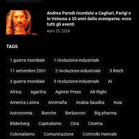
Andrea Parodi ricordato a Cagliari, Parigi e
in Valsusa a 20 anni dalla scomparsa: ecco
tutti gli eventi
April 25, 2026
TAGS
1 guerra mondiale
1 rivoluzione industriale
11 settembre 2001
2 rivoluzione industriale
3 Reich
3 guerra mondiale
3 rivoluzione industriale
AI
Africa
Agartha
Aginter Press
Alt-Right
America Latina
Antimafia
Arabia Saudita
Asia
Astronomia
Banche
Berlusconi
Big pharma
Bilderberg
Capitalismo
Cina
Cinema
Colonialismo
Comunicazione
Controllo mentale