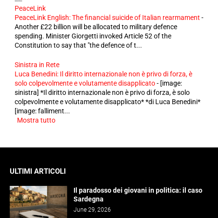
PeaceLink
PeaceLink English: The financial suicide of Italian rearmament
-
Another £22 billion will be allocated to military defence
spending. Minister Giorgetti invoked Article 52 of the
Constitution to say that "the defence of t...
Sinistra in Rete
Luca Benedini: Il diritto internazionale non è privo di forza, è
solo colpevolmente e volutamente disapplicato
-
[image:
sinistra] *Il diritto internazionale non è privo di forza, è solo
colpevolmente e volutamente disapplicato* *di Luca Benedini*
[image: falliment...
Mostra tutto
ULTIMI ARTICOLI
Il paradosso dei giovani in politica: il caso
Sardegna
June 29, 2026