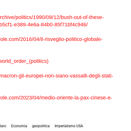
chive/politics/1990/09/12/bush-out-of-these-
3b5cf1-e389-4e6a-84b0-85f71bf4c946/
e.com/2016/04/il-risveglio-politico-globale-
world_order_(politics)
macron-gli-europei-non-siano-vassalli-degli-stati-
ole.com/2023/04/medio-oriente-la-pax-cinese-e-
laro
Economia
geopolitica
Imperialismo USA