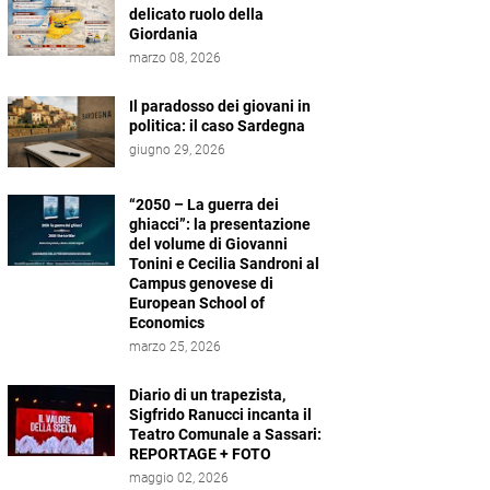
delicato ruolo della
Giordania
marzo 08, 2026
Il paradosso dei giovani in
politica: il caso Sardegna
giugno 29, 2026
“2050 – La guerra dei
ghiacci”: la presentazione
del volume di Giovanni
Tonini e Cecilia Sandroni al
Campus genovese di
European School of
Economics
marzo 25, 2026
Diario di un trapezista,
Sigfrido Ranucci incanta il
Teatro Comunale a Sassari:
REPORTAGE + FOTO
maggio 02, 2026