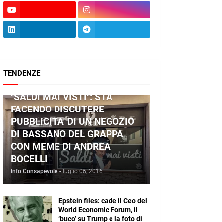
TENDENZE
ANDREA BOCELLI
"SALDI MAI VISTI": STA
FACENDO DISCUTERE
PUBBLICITA' DI UN NEGOZIO
DI BASSANO DEL GRAPPA
CON MEME DI ANDREA
BOCELLI
Info Consapevole
-
luglio 06, 2016
Epstein files: cade il Ceo del
World Economic Forum, il
‘buco’ su Trump e la foto di