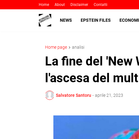
Home
About
Disclaimer
Contatti
NEWS
EPSTEIN FILES
ECONOMI
Home page
analisi
La fine del 'New 
l'ascesa del mul
Salvatore Santoru
-
aprile 21, 2023