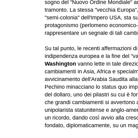
sogno del "Nuovo Ordine Mondiale" an
tramonto. La stessa "vecchia Europa",
"semi-colonia" dell'Impero USA, sta su
protagonismo (perlomeno economico-f
rappresentare un segnale di tali camb
Su tal punto, le recenti affermazioni d
indipendenza europea e la fine del "vas
Washington
vanno lette in tale direzi
cambiamenti in Asia, Africa e specialm
avvicinamento dell'Arabia Saudita alla
Pechino minacciano lo status quo im
del dollaro, uno dei pilastri su cui è f
che grandi cambiamenti si avvertono al
unipolarista statunitense e anglo-am
un ricordo, dando così avvio alla cres
fondato, diplomaticamente, su un magg