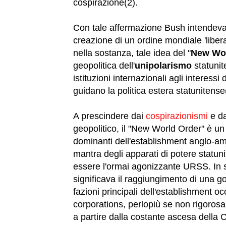
cospirazione(2).
Con tale affermazione Bush intendeva p
creazione di un ordine mondiale 'libera
nella sostanza, tale idea del "
New Wor
geopolitica dell'
unipolarismo
statunit
istituzioni internazionali agli interess
guidano la politica estera statunitense
A prescindere dai
cospirazionismi
e da
geopolitico, il "New World Order" è un
dominanti dell'establishment anglo-ame
mantra degli apparati di potere statun
essere l'ormai agonizzante URSS. In s
significava il raggiungimento di una go
fazioni principali dell'establishment oc
corporations, perlopiù se non rigorosa
a partire dalla costante ascesa della Ci