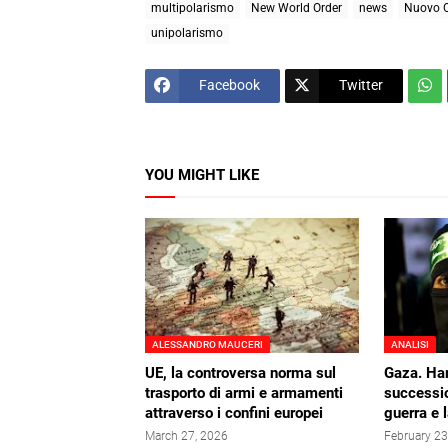
multipolarismo
New World Order
news
Nuovo O
unipolarismo
Facebook
Twitter
YOU MIGHT LIKE
ALESSANDRO MAUCERI
ANALISI
UE, la controversa norma sul
Gaza. Ha
trasporto di armi e armamenti
successio
attraverso i confini europei
guerra e 
March 27, 2026
February 23