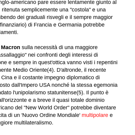
glo-americano pare essere lentamente giunto al
 ritenuta semplicemente una "costola" e una
bendo dei graduali risvegli e il sempre maggior
inanziario) di Francia e Germania potrebbe
iamenti.
i
Macron
sulla necessità di una maggiore
sallaggio" nei confronti degli interessi di
one e sempre in quest'ottica vanno visti i repentini
ente Medio Oriente(4). D'altronde, il recente
 Cina e il costante impegno diplomatico di
posto dall'Impero USA nonché la stessa egemonia
ondato l'unipolarismo statunitense(5). Il punto è
l'orizzonte e a breve il quasi totale dominio
ericano del "New World Order" potrebbe diventare
cita di un 'Nuovo Ordine Mondiale'
multipolare
e
iore multilateralismo.