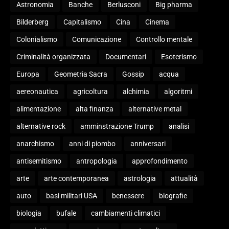
Astronomia
Banche
Berlusconi
Big pharma
Bilderberg
Capitalismo
Cina
Cinema
Colonialismo
Comunicazione
Controllo mentale
Criminalità organizzata
Documentari
Esoterismo
Europa
Geometria Sacra
Gossip
acqua
aereonautica
agricoltura
alchimia
algoritmi
alimentazione
alta finanza
alternative metal
alternative rock
amminstrazione Trump
analisi
anarchismo
anni di piombo
anniversari
antisemitismo
antropologia
approfondimento
arte
arte contemporanea
astrologia
attualità
auto
basi militari USA
benessere
biografie
biologia
bufale
cambiamenti climatici