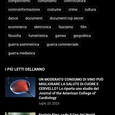
complottismo
comunismo
controcultura
controinformazione
costume
crime
cultura
dance
documenti
documenti top secret
ecommerce
elettronica
fascismo
film
filosofia
fumettistica
games
geopolitica
guerra asimmetrica
guerra commerciale
guerra mediatica
I PIÙ LETTI DELL’ANNO
UN MODERATO CONSUMO DI VINO PUÒ
MIGLIORARE LA SALUTE DI CUORE E
CERVELLO? Lo riporta uno studio del
Journal of the American College of
Cardiology
luglio 20, 2023
Epstein files: cade il Ceo del World