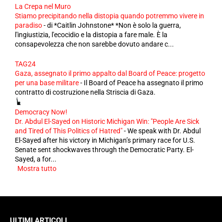
La Crepa nel Muro
Stiamo precipitando nella distopia quando potremmo vivere in
paradiso
-
di *Caitlin Johnstone* *Non è solo la guerra,
l'ingiustizia, l'ecocidio e la distopia a fare male. È la
consapevolezza che non sarebbe dovuto andare c...
TAG24
Gaza, assegnato il primo appalto dal Board of Peace: progetto
per una base militare
-
Il Board of Peace ha assegnato il primo
contratto di costruzione nella Striscia di Gaza.
Democracy Now!
Dr. Abdul El-Sayed on Historic Michigan Win: "People Are Sick
and Tired of This Politics of Hatred"
-
We speak with Dr. Abdul
El-Sayed after his victory in Michigan’s primary race for U.S.
Senate sent shockwaves through the Democratic Party. El-
Sayed, a for...
Mostra tutto
ULTIMI ARTICOLI