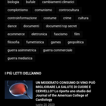
biologia
bufale
cambiamenti climatici
complottismo
comunismo
controcultura
controinformazione
costume
crime
cultura
dance
documenti
documenti top secret
ecommerce
elettronica
fascismo
film
filosofia
fumettistica
games
geopolitica
guerra asimmetrica
guerra commerciale
guerra mediatica
I PIÙ LETTI DELL’ANNO
UN MODERATO CONSUMO DI VINO PUÒ
MIGLIORARE LA SALUTE DI CUORE E
CERVELLO? Lo riporta uno studio del
Journal of the American College of
Cardiology
luglio 20, 2023