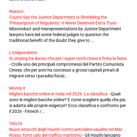
Reason
Courts Say the Justice Department Is Shredding the
'Presumption of Regularity.' It Never Deserved Extra Trust
-
Misconduct and misrepresentations by Justice Department
lawyers have led some federal judges to question the
traditional benefit of the doubt they give to ...
L'Indipendente
Xi Jinping ha deciso che per i super-ricchi cinesi è finita la festa
-
Crolla uno dei principali compromessi del Partito Comunista
Cinese, che per anni ha concesso a grossi capitali privati di
migrare verso i paradisi fiscal...
Money.it
Migliori banche online in Italia nel 2026. La classifica
-
Quali
sono le migliori banche online? E come scegliere quella che più
si adatta alle proprie esigenze? Ecco classifica e confronto per
il 2026 - Fintech /...
TAG24
Nuovi attacchi degli Houthi contro petroliere saudite nel Mar
Rosso: forte calo del traffico marittimo
-
Gli Houthi lanciano