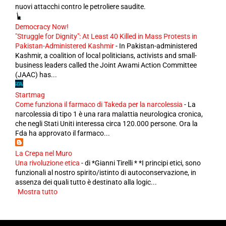
nuovi attacchi contro le petroliere saudite.
Democracy Now!
"Struggle for Dignity": At Least 40 Killed in Mass Protests in
Pakistan-Administered Kashmir
-
In Pakistan-administered
Kashmir, a coalition of local politicians, activists and small-
business leaders called the Joint Awami Action Committee
(JAAC) has...
Startmag
Come funziona il farmaco di Takeda per la narcolessia
-
La
narcolessia di tipo 1 è una rara malattia neurologica cronica,
che negli Stati Uniti interessa circa 120.000 persone. Ora la
Fda ha approvato il farmaco...
La Crepa nel Muro
Una rivoluzione etica
-
di *Gianni Tirelli * *I principi etici, sono
funzionali al nostro spirito/istinto di autoconservazione, in
assenza dei quali tutto è destinato alla logic...
Mostra tutto