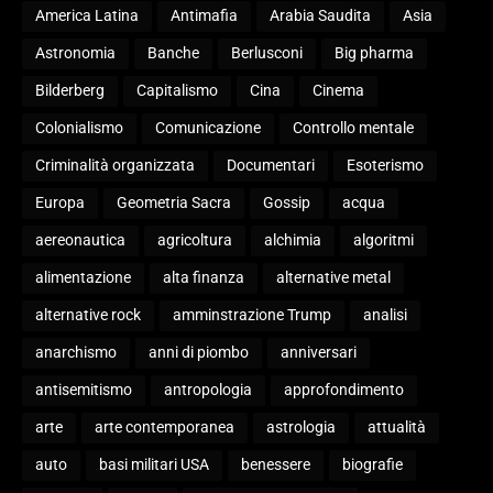
America Latina
Antimafia
Arabia Saudita
Asia
Astronomia
Banche
Berlusconi
Big pharma
Bilderberg
Capitalismo
Cina
Cinema
Colonialismo
Comunicazione
Controllo mentale
Criminalità organizzata
Documentari
Esoterismo
Europa
Geometria Sacra
Gossip
acqua
aereonautica
agricoltura
alchimia
algoritmi
alimentazione
alta finanza
alternative metal
alternative rock
amminstrazione Trump
analisi
anarchismo
anni di piombo
anniversari
antisemitismo
antropologia
approfondimento
arte
arte contemporanea
astrologia
attualità
auto
basi militari USA
benessere
biografie