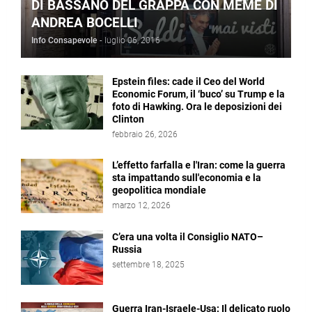
DI BASSANO DEL GRAPPA CON MEME DI
ANDREA BOCELLI
Info Consapevole
-
luglio 06, 2016
Epstein files: cade il Ceo del World
Economic Forum, il ‘buco’ su Trump e la
foto di Hawking. Ora le deposizioni dei
Clinton
febbraio 26, 2026
L’effetto farfalla e l'Iran: come la guerra
sta impattando sull'economia e la
geopolitica mondiale
marzo 12, 2026
C’era una volta il Consiglio NATO–
Russia
settembre 18, 2025
Guerra Iran-Israele-Usa: Il delicato ruolo