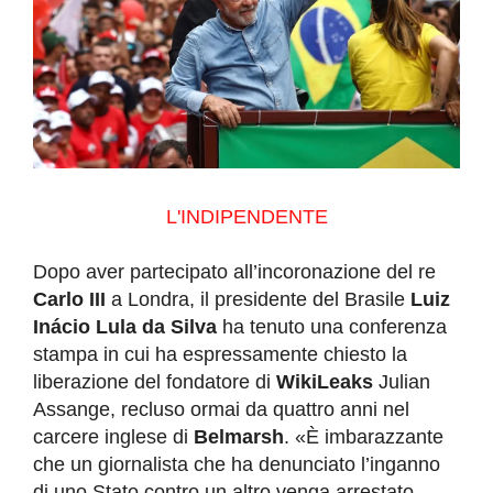
L'INDIPENDENTE
Dopo aver partecipato all’incoronazione del re
Carlo III
a Londra, il presidente del Brasile
Luiz
Inácio Lula da Silva
ha tenuto una conferenza
stampa in cui ha espressamente chiesto la
liberazione del fondatore di
WikiLeaks
Julian
Assange, recluso ormai da quattro anni nel
carcere inglese di
Belmarsh
. «È imbarazzante
che un giornalista che ha denunciato l’inganno
di uno Stato contro un altro venga arrestato,