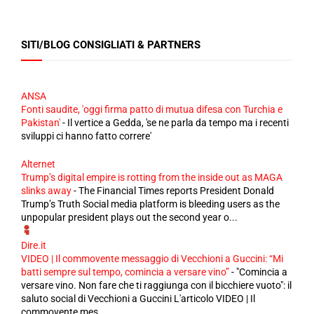
SITI/BLOG CONSIGLIATI & PARTNERS
ANSA
Fonti saudite, 'oggi firma patto di mutua difesa con Turchia e
Pakistan'
-
Il vertice a Gedda, 'se ne parla da tempo ma i recenti
sviluppi ci hanno fatto correre'
Alternet
Trump’s digital empire is rotting from the inside out as MAGA
slinks away
-
The Financial Times reports President Donald
Trump’s Truth Social media platform is bleeding users as the
unpopular president plays out the second year o...
Dire.it
VIDEO | Il commovente messaggio di Vecchioni a Guccini: “Mi
batti sempre sul tempo, comincia a versare vino”
-
"Comincia a
versare vino. Non fare che ti raggiunga con il bicchiere vuoto": il
saluto social di Vecchioni a Guccini L'articolo VIDEO | Il
commovente mes...