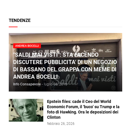
TENDENZE
ANDREA BOCELLI
"SALDI MAI VISTI": STA FACENDO
DISCUTERE PUBBLICITA' DI UN NEGOZIO
DI BASSANO DEL GRAPPA CON MEME DI
ANDREA BOCELLI
Info Consapevole
-
luglio 06, 2016
Epstein files: cade il Ceo del World
Economic Forum, il ‘buco’ su Trump e la
foto di Hawking. Ora le deposizioni dei
Clinton
febbraio 26, 2026