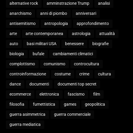
alternative rock
amminstrazione Trump
analisi
anarchismo
anni di piombo
anniversari
antisemitismo
antropologia
approfondimento
arte
arte contemporanea
astrologia
attualità
auto
basi militari USA
benessere
biografie
biologia
bufale
cambiamenti climatici
complottismo
comunismo
controcultura
controinformazione
costume
crime
cultura
dance
documenti
documenti top secret
ecommerce
elettronica
fascismo
film
filosofia
fumettistica
games
geopolitica
guerra asimmetrica
guerra commerciale
guerra mediatica