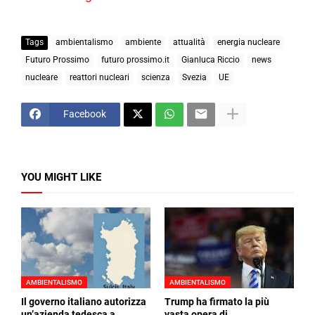
Tags
ambientalismo
ambiente
attualità
energia nucleare
Futuro Prossimo
futuro prossimo.it
Gianluca Riccio
news
nucleare
reattori nucleari
scienza
Svezia
UE
Facebook
YOU MIGHT LIKE
AMBIENTALISMO
AMBIENTALISMO
Il governo italiano autorizza
Trump ha firmato la più
un’azienda tedesca a
vasta opera di