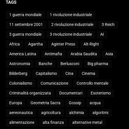
TAGS
1 guerra mondiale
1 rivoluzione industriale
11 settembre 2001
2 rivoluzione industriale
3 Reich
3 guerra mondiale
3 rivoluzione industriale
AI
Africa
Agartha
Aginter Press
Alt-Right
America Latina
Antimafia
Arabia Saudita
Asia
Astronomia
Banche
Berlusconi
Big pharma
Bilderberg
Capitalismo
Cina
Cinema
Colonialismo
Comunicazione
Controllo mentale
Criminalità organizzata
Documentari
Esoterismo
Europa
Geometria Sacra
Gossip
acqua
aereonautica
agricoltura
alchimia
algoritmi
alimentazione
alta finanza
alternative metal