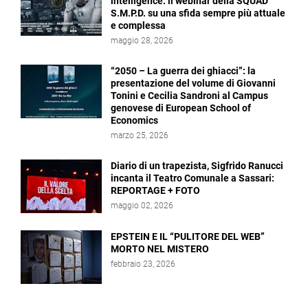
intelligence: il webinar della SQUAD
S.M.P.D. su una sfida sempre più attuale
e complessa
maggio 28, 2026
“2050 – La guerra dei ghiacci”: la
presentazione del volume di Giovanni
Tonini e Cecilia Sandroni al Campus
genovese di European School of
Economics
marzo 25, 2026
Diario di un trapezista, Sigfrido Ranucci
incanta il Teatro Comunale a Sassari:
REPORTAGE + FOTO
maggio 02, 2026
EPSTEIN E IL “PULITORE DEL WEB”
MORTO NEL MISTERO
febbraio 23, 2026