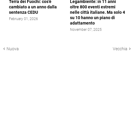
Terra dei Fuochi: cos’è
Legambiente: in 11 anni
cambiato a un anno dalla
oltre 800 eventi estremi
sentenza CEDU
nelle città italiane. Ma solo 4
su 10 hanno un piano di
February 01, 2026
adattamento
November 07, 2025
Nuova
Vecchia