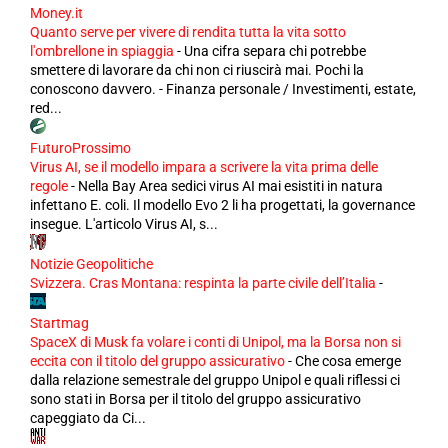
Money.it
Quanto serve per vivere di rendita tutta la vita sotto
l'ombrellone in spiaggia
-
Una cifra separa chi potrebbe
smettere di lavorare da chi non ci riuscirà mai. Pochi la
conoscono davvero. - Finanza personale / Investimenti, estate,
red...
FuturoProssimo
Virus AI, se il modello impara a scrivere la vita prima delle
regole
-
Nella Bay Area sedici virus AI mai esistiti in natura
infettano E. coli. Il modello Evo 2 li ha progettati, la governance
insegue. L'articolo Virus AI, s...
Notizie Geopolitiche
Svizzera. Cras Montana: respinta la parte civile dell’Italia
-
Startmag
SpaceX di Musk fa volare i conti di Unipol, ma la Borsa non si
eccita con il titolo del gruppo assicurativo
-
Che cosa emerge
dalla relazione semestrale del gruppo Unipol e quali riflessi ci
sono stati in Borsa per il titolo del gruppo assicurativo
capeggiato da Ci...