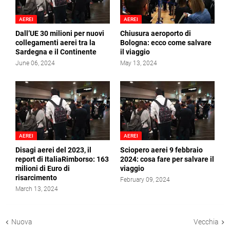
AEREI
AEREI
Dall’UE 30 milioni per nuovi
Chiusura aeroporto di
collegamenti aerei tra la
Bologna: ecco come salvare
Sardegna e il Continente
il viaggio
June 06, 2024
May 13, 2024
AEREI
AEREI
Disagi aerei del 2023, il
Sciopero aerei 9 febbraio
report di ItaliaRimborso: 163
2024: cosa fare per salvare il
milioni di Euro di
viaggio
risarcimento
February 09, 2024
March 13, 2024
Nuova
Vecchia