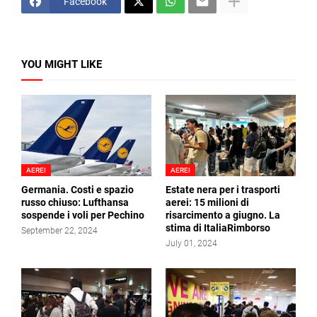
Facebook
YOU MIGHT LIKE
AEREI
AEREI
Germania. Costi e spazio
Estate nera per i trasporti
russo chiuso: Lufthansa
aerei: 15 milioni di
sospende i voli per Pechino
risarcimento a giugno. La
stima di ItaliaRimborso
September 22, 2024
July 01, 2024