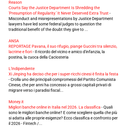
Reason
Courts Say the Justice Department Is Shredding the
'Presumption of Regularity.' It Never Deserved Extra Trust
-
Misconduct and misrepresentations by Justice Department
lawyers have led some federal judges to question the
traditional benefit of the doubt they give to ...
ANSA
REPORTAGE Pavana, il suo rifugio, piange Guccini tra silenzio,
lacrime e fiori
-
Il ricordo del vicino e amico d'infanzia, la
postina, la cuoca della Caciosteria
L'Indipendente
Xi Jinping ha deciso che per i super-ricchi cinesi è finita la festa
-
Crolla uno dei principali compromessi del Partito Comunista
Cinese, che per anni ha concesso a grossi capitali privati di
migrare verso i paradisi fiscal...
Money.it
Migliori banche online in Italia nel 2026. La classifica
-
Quali
sono le migliori banche online? E come scegliere quella che più
si adatta alle proprie esigenze? Ecco classifica e confronto per
il 2026 - Fintech /...