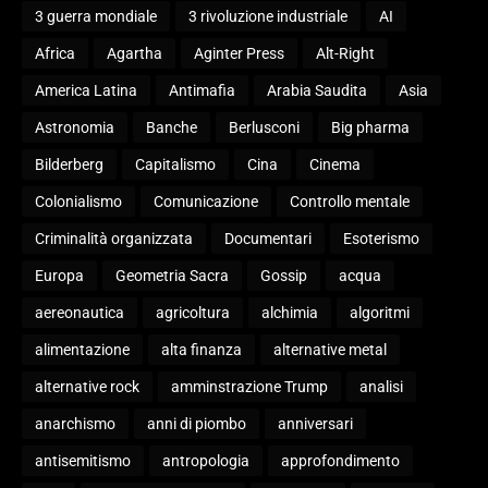
3 guerra mondiale
3 rivoluzione industriale
AI
Africa
Agartha
Aginter Press
Alt-Right
America Latina
Antimafia
Arabia Saudita
Asia
Astronomia
Banche
Berlusconi
Big pharma
Bilderberg
Capitalismo
Cina
Cinema
Colonialismo
Comunicazione
Controllo mentale
Criminalità organizzata
Documentari
Esoterismo
Europa
Geometria Sacra
Gossip
acqua
aereonautica
agricoltura
alchimia
algoritmi
alimentazione
alta finanza
alternative metal
alternative rock
amminstrazione Trump
analisi
anarchismo
anni di piombo
anniversari
antisemitismo
antropologia
approfondimento