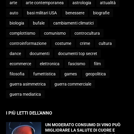
arte
arte contemporanea
astrologia
attualità
auto
basi militari USA
benessere
biografie
biologia
bufale
cambiamenti climatici
complottismo
comunismo
controcultura
controinformazione
costume
crime
cultura
dance
documenti
documenti top secret
ecommerce
elettronica
fascismo
film
filosofia
fumettistica
games
geopolitica
guerra asimmetrica
guerra commerciale
guerra mediatica
I PIÙ LETTI DELL’ANNO
UN MODERATO CONSUMO DI VINO PUÒ
MIGLIORARE LA SALUTE DI CUORE E