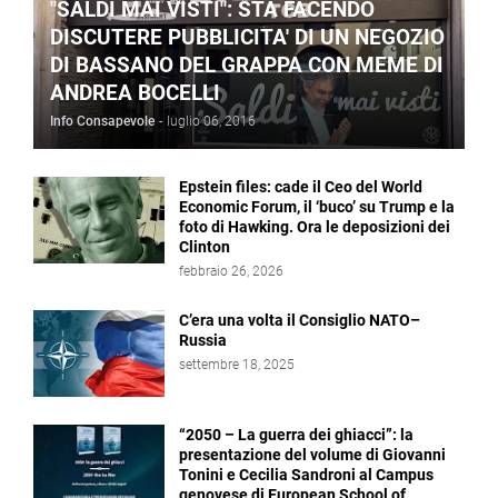
"SALDI MAI VISTI": STA FACENDO
DISCUTERE PUBBLICITA' DI UN NEGOZIO
DI BASSANO DEL GRAPPA CON MEME DI
ANDREA BOCELLI
Info Consapevole
-
luglio 06, 2016
Epstein files: cade il Ceo del World
Economic Forum, il ‘buco’ su Trump e la
foto di Hawking. Ora le deposizioni dei
Clinton
febbraio 26, 2026
C’era una volta il Consiglio NATO–
Russia
settembre 18, 2025
“2050 – La guerra dei ghiacci”: la
presentazione del volume di Giovanni
Tonini e Cecilia Sandroni al Campus
genovese di European School of