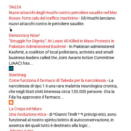
TAG24
Nuovi attacchi degli Houthi contro petroliere saudite nel Mar
Rosso: forte calo del traffico marittimo
-
Gli Houthi lanciano
nuovi attacchi contro le petroliere saudite.
Democracy Now!
"Struggle for Dignity": At Least 40 Killed in Mass Protests in
Pakistan-Administered Kashmir
-
In Pakistan-administered
Kashmir, a coalition of local politicians, activists and small-
business leaders called the Joint Awami Action Committee
(JAAC) has...
Startmag
Come funziona il farmaco di Takeda per la narcolessia
-
La
narcolessia di tipo 1 è una rara malattia neurologica cronica,
che negli Stati Uniti interessa circa 120.000 persone. Ora la
Fda ha approvato il farmaco...
La Crepa nel Muro
Una rivoluzione etica
-
di *Gianni Tirelli * *I principi etici, sono
funzionali al nostro spirito/istinto di autoconservazione, in
assenza dei quali tutto è destinato alla logic...