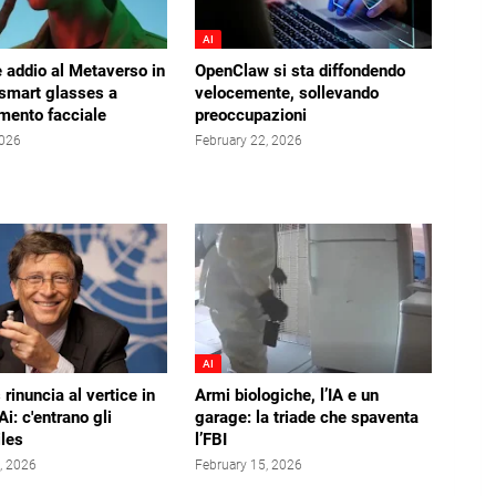
AI
 addio al Metaverso in
OpenClaw si sta diffondendo
 smart glasses a
velocemente, sollevando
mento facciale
preoccupazioni
2026
February 22, 2026
AI
 rinuncia al vertice in
Armi biologiche, l’IA e un
’Ai: c'entrano gli
garage: la triade che spaventa
iles
l’FBI
, 2026
February 15, 2026