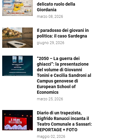
delicato ruolo della
Giordania
marzo 08, 2026
Il paradosso dei giovani in
politica: il caso Sardegna
giugno 29, 2026
“2050 – La guerra dei
ghiacci”: la presentazione
del volume di Giovanni
Tonini e Cecilia Sandroni al
Campus genovese di
European School of
Economics
marzo 25, 2026
Diario di un trapezista,
Sigfrido Ranucci incanta il
Teatro Comunale a Sassari:
REPORTAGE + FOTO
maggio 02, 2026