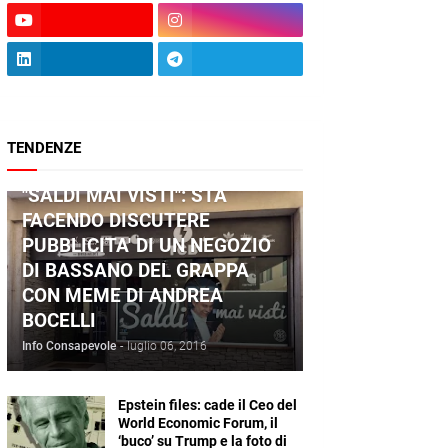
TENDENZE
ANDREA BOCELLI
"SALDI MAI VISTI": STA
FACENDO DISCUTERE
PUBBLICITA' DI UN NEGOZIO
DI BASSANO DEL GRAPPA
CON MEME DI ANDREA
BOCELLI
Info Consapevole
-
luglio 06, 2016
Epstein files: cade il Ceo del
World Economic Forum, il
‘buco’ su Trump e la foto di