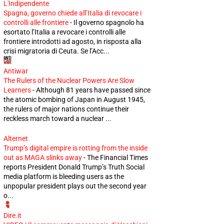
L'Indipendente
Spagna, governo chiede all’Italia di revocare i
controlli alle frontiere
-
Il governo spagnolo ha
esortato l’Italia a revocare i controlli alle
frontiere introdotti ad agosto, in risposta alla
crisi migratoria di Ceuta. Se l’Acc...
Antiwar
The Rulers of the Nuclear Powers Are Slow
Learners
-
Although 81 years have passed since
the atomic bombing of Japan in August 1945,
the rulers of major nations continue their
reckless march toward a nuclear ...
Alternet
Trump’s digital empire is rotting from the inside
out as MAGA slinks away
-
The Financial Times
reports President Donald Trump’s Truth Social
media platform is bleeding users as the
unpopular president plays out the second year
o...
Dire.it