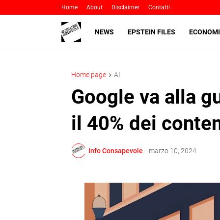
Home
About
Disclaimer
Contatti
NEWS
EPSTEIN FILES
ECONOMI
Home page
AI
Google va alla gu
il 40% dei conten
Info Consapevole
-
marzo 10, 2024