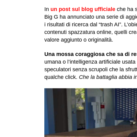
In
un post sul blog ufficiale
che ha s
Big G ha annunciato una serie di aggio
i risultati di ricerca dal “trash AI”. L’o
contenuti spazzatura online, quelli cr
valore aggiunto o originalità.
Una mossa coraggiosa che sa di res
umana o l’intelligenza artificiale usata 
speculatori senza scrupoli che la sfru
qualche click.
Che la battaglia abbia in