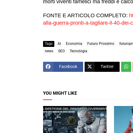
morti viventi famelici ma freddi e calco
FONTE E ARTICOLO COMPLETO:
h
alla-guerra-pronti-a-tagliare-il-40-dei-
Tags
AI
Economia
Futuro Prossimo
futuropr
news
SEO
Tecnologia
Facebook
Twitter
YOU MIGHT LIKE