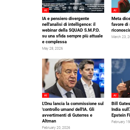
AI
AI
IA e pensiero divergente
Meta dice
nell'analisi di intelligence: il
favore di
webinar della SQUAD S.M.P.D.
riconosci
su una sfida sempre più attuale
March 23, 
e complessa
May 28, 2026
AI
AI
L'Onu lancia la commissione sul
Bill Gates
'controllo umano' dell'IA. Gli
India sull
avvertimenti di Guterres e
Epstein F
Altman
February 19
February 20, 2026