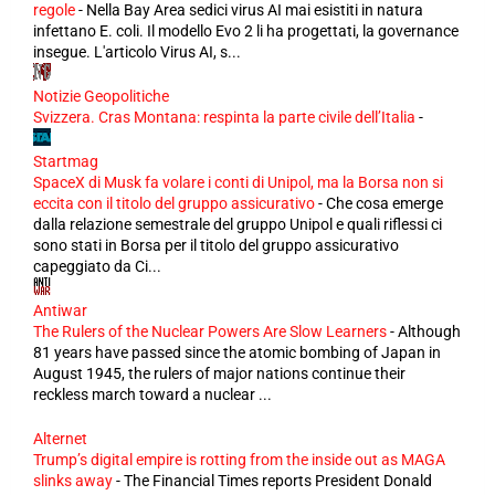
regole
-
Nella Bay Area sedici virus AI mai esistiti in natura
infettano E. coli. Il modello Evo 2 li ha progettati, la governance
insegue. L'articolo Virus AI, s...
Notizie Geopolitiche
Svizzera. Cras Montana: respinta la parte civile dell’Italia
-
Startmag
SpaceX di Musk fa volare i conti di Unipol, ma la Borsa non si
eccita con il titolo del gruppo assicurativo
-
Che cosa emerge
dalla relazione semestrale del gruppo Unipol e quali riflessi ci
sono stati in Borsa per il titolo del gruppo assicurativo
capeggiato da Ci...
Antiwar
The Rulers of the Nuclear Powers Are Slow Learners
-
Although
81 years have passed since the atomic bombing of Japan in
August 1945, the rulers of major nations continue their
reckless march toward a nuclear ...
Alternet
Trump’s digital empire is rotting from the inside out as MAGA
slinks away
-
The Financial Times reports President Donald