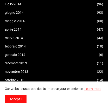
luglio 2014
(96)
giugno 2014
(93)
maggio 2014
(60)
aprile 2014
(47)
marzo 2014
(43)
febbraio 2014
(10)
gennaio 2014
(6)
dicembre 2013
(11)
novembre 2013
(22)
ottobre 2013
(14)
settembre 2013
(15)
Our website uses cookies to improve your experience.
Learn more
agosto 2013
(9)
Accept !
luglio 2013
(11)