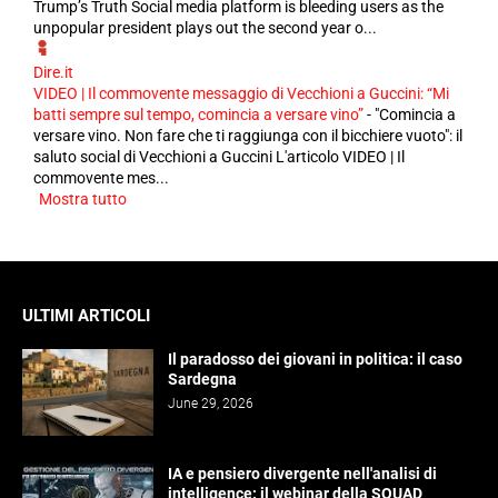
Trump’s Truth Social media platform is bleeding users as the
unpopular president plays out the second year o...
Dire.it
VIDEO | Il commovente messaggio di Vecchioni a Guccini: “Mi
batti sempre sul tempo, comincia a versare vino”
-
"Comincia a
versare vino. Non fare che ti raggiunga con il bicchiere vuoto": il
saluto social di Vecchioni a Guccini L'articolo VIDEO | Il
commovente mes...
Mostra tutto
ULTIMI ARTICOLI
Il paradosso dei giovani in politica: il caso
Sardegna
June 29, 2026
IA e pensiero divergente nell'analisi di
intelligence: il webinar della SQUAD