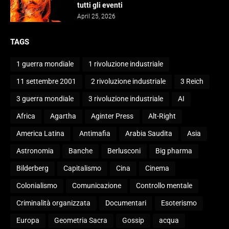
tutti gli eventi
April 25, 2026
TAGS
1 guerra mondiale
1 rivoluzione industriale
11 settembre 2001
2 rivoluzione industriale
3 Reich
3 guerra mondiale
3 rivoluzione industriale
AI
Africa
Agartha
Aginter Press
Alt-Right
America Latina
Antimafia
Arabia Saudita
Asia
Astronomia
Banche
Berlusconi
Big pharma
Bilderberg
Capitalismo
Cina
Cinema
Colonialismo
Comunicazione
Controllo mentale
Criminalità organizzata
Documentari
Esoterismo
Europa
Geometria Sacra
Gossip
acqua