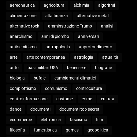
aereonautica
agricoltura
alchimia
algoritmi
alimentazione
alta finanza
alternative metal
alternative rock
amminstrazione Trump
analisi
anarchismo
anni di piombo
anniversari
antisemitismo
antropologia
approfondimento
arte
arte contemporanea
astrologia
attualità
auto
basi militari USA
benessere
biografie
biologia
bufale
cambiamenti climatici
complottismo
comunismo
controcultura
controinformazione
costume
crime
cultura
dance
documenti
documenti top secret
ecommerce
elettronica
fascismo
film
filosofia
fumettistica
games
geopolitica