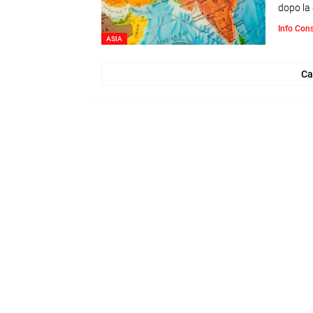
dopo la 
Info Con
ASIA
Ca