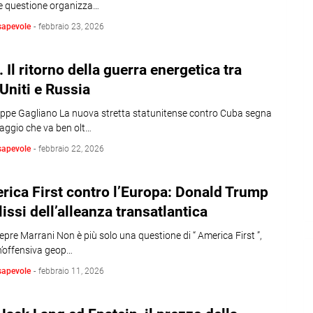
e questione organizza…
sapevole
-
febbraio 23, 2026
 Il ritorno della guerra energetica tra
 Uniti e Russia
eppe Gagliano La nuova stretta statunitense contro Cuba segna
aggio che va ben olt…
sapevole
-
febbraio 22, 2026
rica First contro l’Europa: Donald Trump
clissi dell’alleanza transatlantica
Lepre Marrani Non è più solo una questione di “ America First ”,
n’offensiva geop…
sapevole
-
febbraio 11, 2026