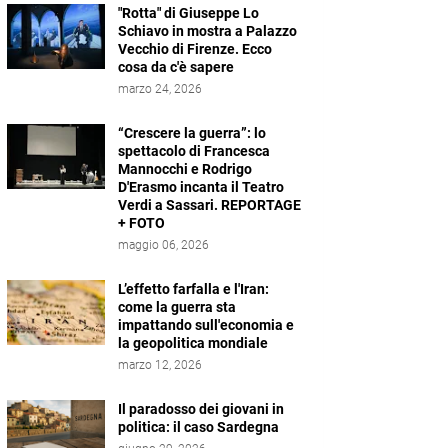
"Rotta" di Giuseppe Lo
Schiavo in mostra a Palazzo
Vecchio di Firenze. Ecco
cosa da c'è sapere
marzo 24, 2026
“Crescere la guerra”: lo
spettacolo di Francesca
Mannocchi e Rodrigo
D'Erasmo incanta il Teatro
Verdi a Sassari. REPORTAGE
+ FOTO
maggio 06, 2026
L’effetto farfalla e l'Iran:
come la guerra sta
impattando sull'economia e
la geopolitica mondiale
marzo 12, 2026
Il paradosso dei giovani in
politica: il caso Sardegna