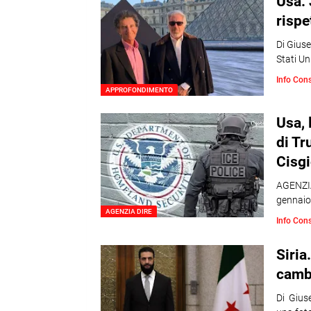
Usa. 
rispe
Di Gius
Stati Un
Info Con
APPROFONDIMENTO
Usa, 
di Tr
Cisg
AGENZIA
gennaio,
AGENZIA DIRE
Info Con
Siria
cambi
Di Gius