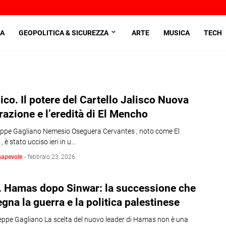
A
GEOPOLITICA & SICUREZZA
ARTE
MUSICA
TECH
co. Il potere del Cartello Jalisco Nuova
azione e l’eredità di El Mencho
eppe Gagliano Nemesio Oseguera Cervantes , noto come El
 è stato ucciso ieri in u…
sapevole
-
febbraio 23, 2026
. Hamas dopo Sinwar: la successione che
egna la guerra e la politica palestinese
seppe Gagliano La scelta del nuovo leader di Hamas non è una