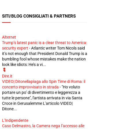
SITI/BLOG CONSIGLIATI & PARTNERS
Alternet
Trump’s latest panic is a clear threat to America:
security expert
-
Atlantic writer Tom Nicols said
it’s not enough that President Donald Trump is a
bumbling fool whose mistakes make the nation
look like idiots: He’s a vi...
Dire.it
VIDEO| Ditonellapiaga allo Spin Time di Roma: il
concerto improvvisato in strada
-
"Ho voluto
portare un po’ di divertimento e leggerezza a
tutte le persone", l'artista arrivata in via Santa
Croce in Gerusalemme L'articolo VIDEO|
Ditone...
L'Indipendente
Caso Delmastro, la Camera nega l’accesso alle