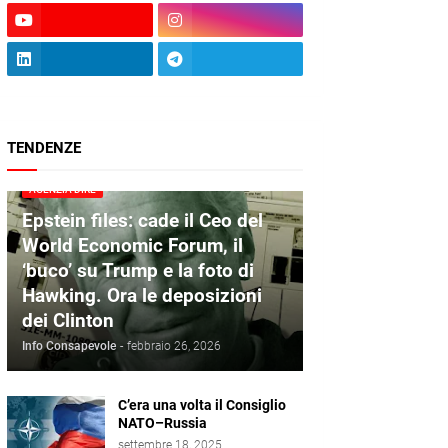
TENDENZE
AGENZIA DIRE
Epstein files: cade il Ceo del
World Economic Forum, il
‘buco’ su Trump e la foto di
Hawking. Ora le deposizioni
dei Clinton
Info Consapevole
-
febbraio 26, 2026
C’era una volta il Consiglio
NATO–Russia
settembre 18, 2025