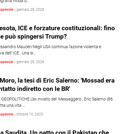
grafia nitida d…
sapevole
-
gennaio 29, 2026
sota, ICE e forzature costituzionali: fino
ve può spingersi Trump?
lessandro Mauceri Negli USA continua l’azione violenta e
va dell’ ICE . Una si…
sapevole
-
gennaio 26, 2026
Moro, la tesi di Eric Salerno: 'Mossad era
ntatto indiretto con le BR'
 GEOPOLITICHE L’ex inviato del Messaggero , Eric Salerno (86
utta una vita …
sapevole
-
ottobre 10, 2025
a Saudita. Un patto con il Pakistan che