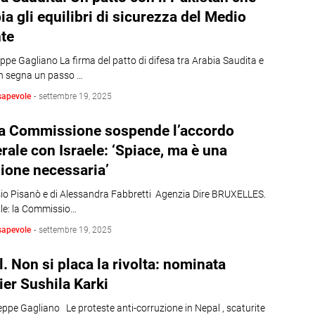
a gli equilibri di sicurezza del Medio
te
ppe Gagliano La firma del patto di difesa tra Arabia Saudita e
n segna un passo …
sapevole
-
settembre 19, 2025
La Commissione sospende l’accordo
erale con Israele: ‘Spiace, ma è una
ione necessaria’
ssio Pisanò e di Alessandra Fabbretti Agenzia Dire BRUXELLES.
iale: la Commissio…
sapevole
-
settembre 19, 2025
. Non si placa la rivolta: nominata
er Sushila Karki
ppe Gagliano Le proteste anti-corruzione in Nepal , scaturite