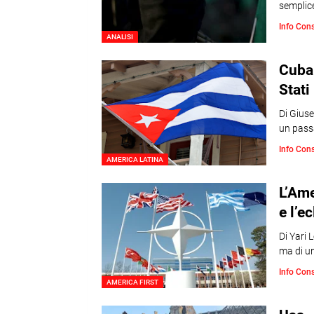
semplic
Info Con
ANALISI
Cuba.
Stati
Di Gius
un pass
Info Con
AMERICA LATINA
L’Ame
e l’e
Di Yari 
ma di u
Info Con
AMERICA FIRST