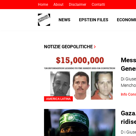
Home
About
Disclaimer
Contatti
NEWS
EPSTEIN FILES
ECONOMI
NOTIZIE GEOPOLITICHE
Messi
Gener
Di Gius
Mencho ,
Info Con
AMERICA LATINA
Gaza
ridis
D i Giu