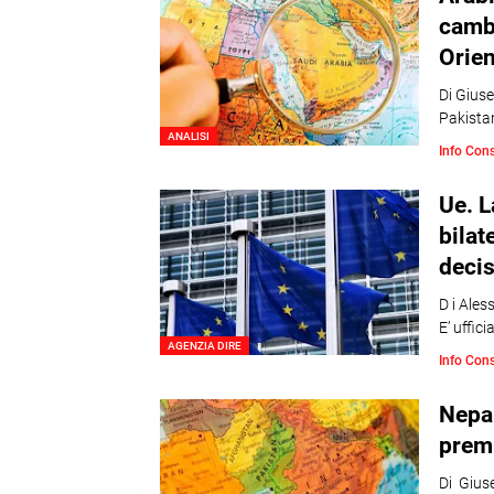
cambi
Orien
Di Giuse
Pakista
ANALISI
Info Con
Ue. 
bilat
decis
D i Ale
E’ uffic
AGENZIA DIRE
Info Con
Nepal
premi
Di Giuse