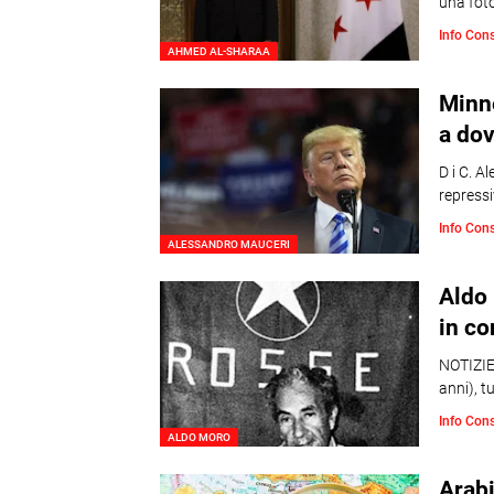
una foto
Info Con
AHMED AL-SHARAA
Minne
a do
D i C. A
repressi
Info Con
ALESSANDRO MAUCERI
Aldo 
in co
NOTIZIE
anni), t
Info Con
ALDO MORO
Arabi