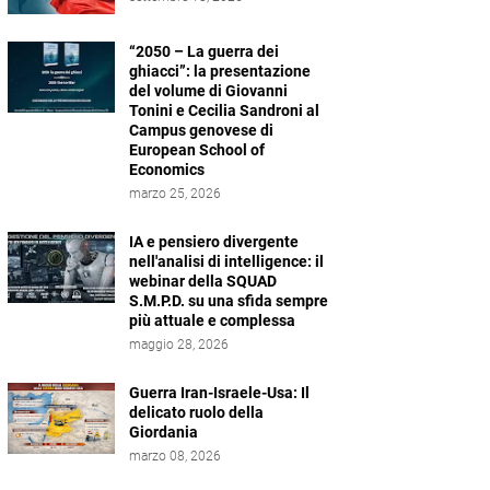
“2050 – La guerra dei
ghiacci”: la presentazione
del volume di Giovanni
Tonini e Cecilia Sandroni al
Campus genovese di
European School of
Economics
marzo 25, 2026
IA e pensiero divergente
nell'analisi di intelligence: il
webinar della SQUAD
S.M.P.D. su una sfida sempre
più attuale e complessa
maggio 28, 2026
Guerra Iran-Israele-Usa: Il
delicato ruolo della
Giordania
marzo 08, 2026