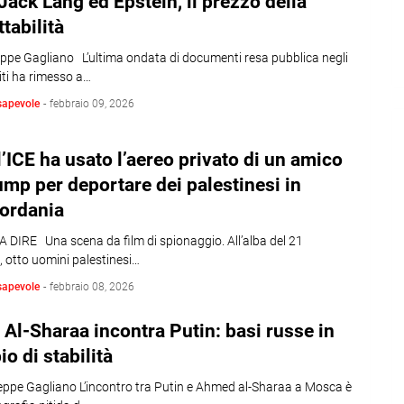
Jack Lang ed Epstein, il prezzo della
ttabilità
eppe Gagliano L’ultima ondata di documenti resa pubblica negli
iti ha rimesso a…
sapevole
-
febbraio 09, 2026
l’ICE ha usato l’aereo privato di un amico
ump per deportare dei palestinesi in
iordania
 DIRE Una scena da film di spionaggio. All’alba del 21
 otto uomini palestinesi…
sapevole
-
febbraio 08, 2026
. Al-Sharaa incontra Putin: basi russe in
o di stabilità
eppe Gagliano L’incontro tra Putin e Ahmed al-Sharaa a Mosca è