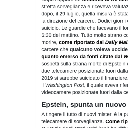
stretta sorveglianza e riceveva valutaz
dopo, il 29 luglio, quella misura è st
la direzione del carcere. Dodici giorn
suicidio. Le guardie che facevano il lo
6:30 del mattino. Tutto molto strano c
morire,
come riportato dal
Daily Mai
carcere che
qualcuno voleva uccide
quanto emerso da fonti citate dal
W
sospetti sulla strana morte di Epstein 
due telecamere posizionate fuori dalla
2019 si sarebbe suicidato il finanziere
il
Washington Post
, il quale aveva rife
videocamere posizionate fuori dalla cell
Epstein, spunta un nuovo
A tingere il tutto di nuovi misteri è la
telecamere di sorveglianza.
Come rip