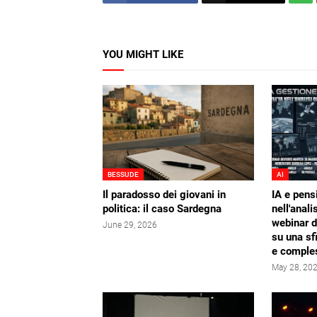
YOU MIGHT LIKE
BESSUDE
AI
Il paradosso dei giovani in
IA e pens
politica: il caso Sardegna
nell'analis
webinar 
June 29, 2026
su una sf
e comple
May 28, 20