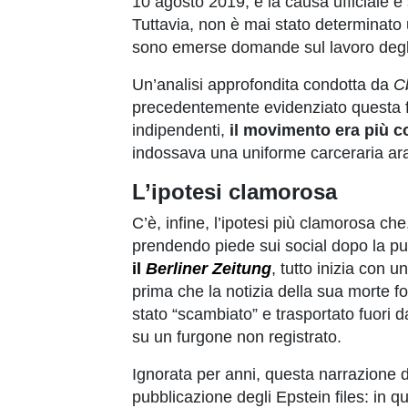
10 agosto 2019, e la causa ufficiale è 
Tuttavia, non è mai stato determinato u
sono emerse domande sul lavoro degli 
Un’analisi approfondita condotta da
C
precedentemente evidenziato questa fi
indipendenti,
il movimento era più 
indossava una uniforme carceraria aran
L’ipotesi clamorosa
C’è, infine, l’ipotesi più clamorosa ch
prendendo piede sui social dopo la pub
il
Berliner Zeitung
, tutto inizia con 
prima che la notizia della sua morte fo
stato “scambiato” e trasportato fuori d
su un furgone non registrato.
Ignorata per anni, questa narrazione d
pubblicazione degli Epstein files: in q