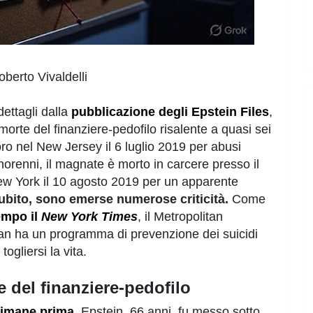
oberto Vivaldelli
ttagli dalla
pubblicazione degli Epstein Files
,
 morte del finanziere-pedofilo risalente a quasi sei
oro nel New Jersey il 6 luglio 2019 per abusi
inorenni, il magnate è morto in carcere presso il
ew York il 10 agosto 2019 per un apparente
ubito, sono emerse numerose criticità.
Come
empo il
New York Times
, il Metropolitan
an ha un programma di prevenzione dei suicidi
ogliersi la vita.
 del finanziere-pedofilo
ttimane prima
, Epstein, 66 anni, fu messo sotto