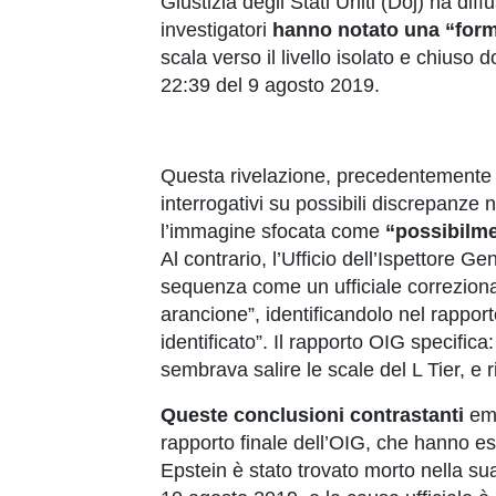
Giustizia degli Stati Uniti (Doj) ha di
investigatori
hanno notato una “form
scala verso il livello isolato e chiuso d
22:39 del 9 agosto 2019.
Questa rivelazione, precedentemente n
interrogativi su possibili discrepanze 
l’immagine sfocata come
“possibilm
Al contrario, l’Ufficio dell’Ispettore 
sequenza come un ufficiale correziona
arancione”, identificandolo nel rappor
identificato”. Il rapporto OIG specifica
sembrava salire le scale del L Tier, e r
Queste conclusioni contrastanti
eme
rapporto finale dell’OIG, che hanno es
Epstein è stato trovato morto nella sua