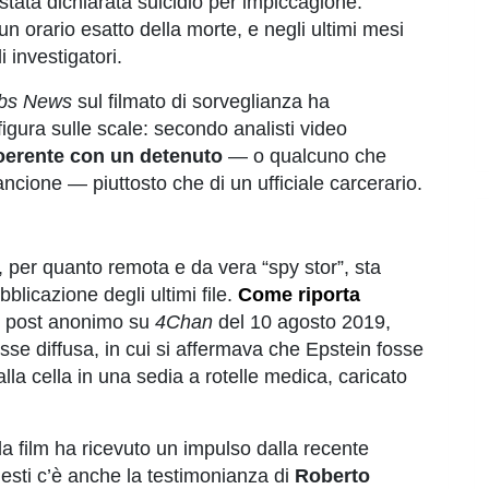
stata dichiarata suicidio per impiccagione.
n orario esatto della morte, e negli ultimi mesi
investigatori.
bs News
sul filmato di sorveglianza ha
gura sulle scale: secondo analisti video
coerente con un detenuto
— o qualcuno che
cione — piuttosto che di un ufficiale carcerario.
e, per quanto remota e da vera “spy stor”, sta
blicazione degli ultimi file.
Come riporta
un post anonimo su
4Chan
del 10 agosto 2019,
sse diffusa, in cui si affermava che Epstein fosse
alla cella in una sedia a rotelle medica, caricato
a film ha ricevuto un impulso dalla recente
uesti c’è anche la testimonianza di
Roberto