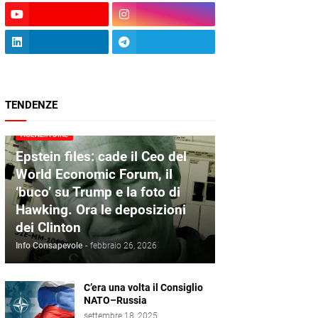
TENDENZE
AGENZIA DIRE
Epstein files: cade il Ceo del
World Economic Forum, il
‘buco’ su Trump e la foto di
Hawking. Ora le deposizioni
dei Clinton
Info Consapevole
-
febbraio 26, 2026
C’era una volta il Consiglio
NATO–Russia
settembre 18, 2025