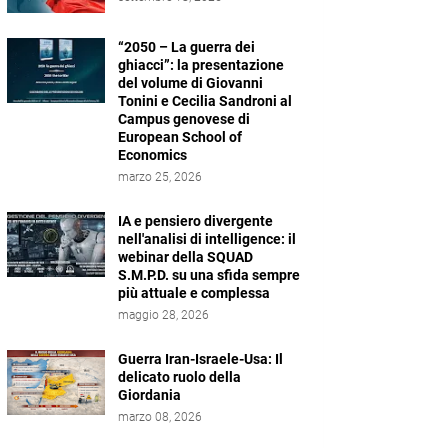
“2050 – La guerra dei
ghiacci”: la presentazione
del volume di Giovanni
Tonini e Cecilia Sandroni al
Campus genovese di
European School of
Economics
marzo 25, 2026
IA e pensiero divergente
nell'analisi di intelligence: il
webinar della SQUAD
S.M.P.D. su una sfida sempre
più attuale e complessa
maggio 28, 2026
Guerra Iran-Israele-Usa: Il
delicato ruolo della
Giordania
marzo 08, 2026