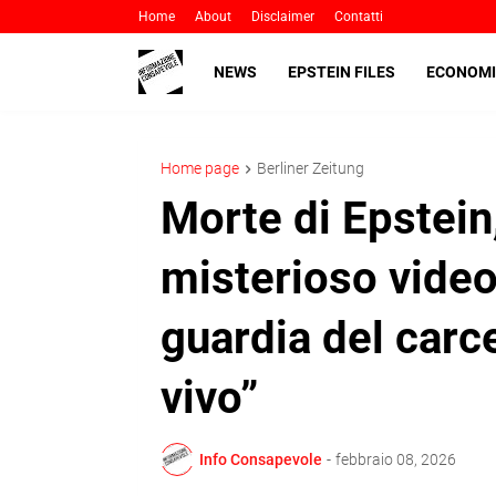
Home
About
Disclaimer
Contatti
NEWS
EPSTEIN FILES
ECONOMI
Home page
Berliner Zeitung
Morte di Epstein
misterioso vide
guardia del carce
vivo”
Info Consapevole
-
febbraio 08, 2026