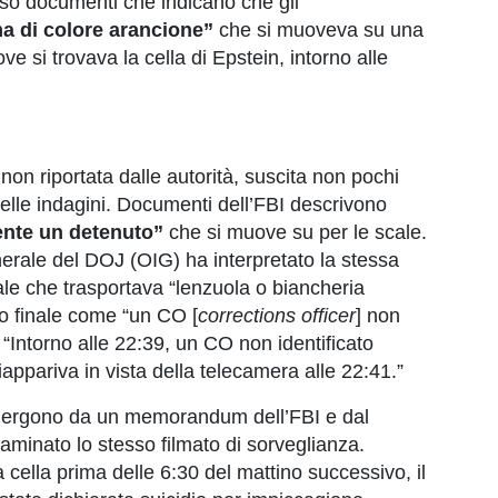
ffuso documenti che indicano che gli
a di colore arancione”
che si muoveva su una
ove si trovava la cella di Epstein, intorno alle
on riportata dalle autorità, suscita non pochi
nelle indagini. Documenti dell’FBI descrivono
ente un detenuto”
che si muove su per le scale.
Generale del DOJ (OIG) ha interpretato la stessa
le che trasportava “lenzuola o biancheria
to finale come “un CO [
corrections officer
] non
: “Intorno alle 22:39, un CO non identificato
iappariva in vista della telecamera alle 22:41.”
rgono da un memorandum dell’FBI e dal
aminato lo stesso filmato di sorveglianza.
 cella prima delle 6:30 del mattino successivo, il