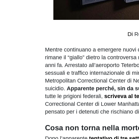
Di
R
Mentre continuano a emergere nuovi de
rimane il “giallo” dietro la controversa
anni fa. Arrestato all’aeroporto Teterb
sessuali e traffico internazionale di m
Metropolitan Correctional Center di N
suicidio.
Apparente perché, sin da s
tutte le prigioni federali,
scriveva al t
Correctional Center di Lower Manhatt
pensato per i detenuti che rischiano di t
Cosa non torna nella morte
Dopo l’apparente
tentativo di tre se