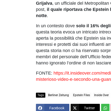
Grijalva
, un ufficiale del Metropolitan
post,
il quale riportava che Epstein
notte
.
In un contesto dove
solo il 16% degl
questa teoria evoca un intricato intre
aperta la possibilità che Epstein sia 
interessi e protetti dai suoi influenti 
questa storia non ci ha riservato sorp
membri del personale dell’Ufficio feder
hanno ignorato l’ordine di non lasciare 
FONTE:
https://it.insideover.com/med
misterioso-video-e-secondo-una-guardi
Tags
Berliner Zeitung
Epstein Files
Inside Over
Facebook
Twitter