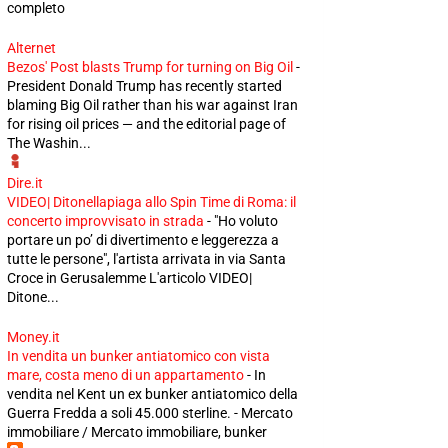
completo
Alternet
Bezos' Post blasts Trump for turning on Big Oil
-
President Donald Trump has recently started
blaming Big Oil rather than his war against Iran
for rising oil prices — and the editorial page of
The Washin...
Dire.it
VIDEO| Ditonellapiaga allo Spin Time di Roma: il
concerto improvvisato in strada
-
"Ho voluto
portare un po’ di divertimento e leggerezza a
tutte le persone", l'artista arrivata in via Santa
Croce in Gerusalemme L'articolo VIDEO|
Ditone...
Money.it
In vendita un bunker antiatomico con vista
mare, costa meno di un appartamento
-
In
vendita nel Kent un ex bunker antiatomico della
Guerra Fredda a soli 45.000 sterline. - Mercato
immobiliare / Mercato immobiliare, bunker