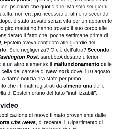
ioni psichiatriche quotidiane. Ma solo sei giorni
ata tolta: non era più necessario, almeno secondo
i dopo, è stato trovato senza vita per un apparente
ro giro mattutino hanno trovato il suo corpo alle
onsiderato il fatto che, poche settimane prima di
l
, Epstein aveva confidato alle guardie del
rlo
. Solo negligenza? O c’è dell’altro?
Secondo
ashington Post
, sarebbeA destare ulteriori
c’è un altro elemento: il
malfunzionamento
delle
 cella del carcere di
New York
dove il 10 agosto
. A darne notizia era stato per primo
rito che i filmati registrati da
almeno una
delle
a di Epstein erano del tutto “inutilizzabili”.
 video
 pubblicazione di nuovo filmato proveniente dalle
orta
Cbs News
, di recente, il Dipartimento di