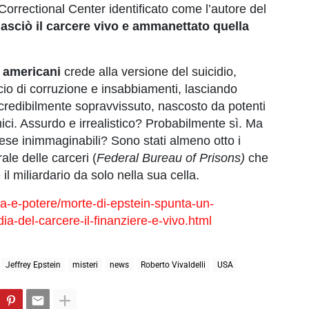
 Correctional Center identificato come l’autore del
 lasciò il carcere vivo e ammanettato quella
i americani
crede alla versione del suicidio,
ccio di corruzione e insabbiamenti, lasciando
incredibilmente sopravvissuto, nascosto da potenti
amici. Assurdo e irrealistico? Probabilmente sì. Ma
rese inimmaginabili? Sono stati almeno otto i
ale delle carceri (
Federal Bureau of Prisons)
che
il miliardario da solo nella sua cella.
ia-e-potere/morte-di-epstein-spunta-un-
a-del-carcere-il-finanziere-e-vivo.html
Jeffrey Epstein
misteri
news
Roberto Vivaldelli
USA