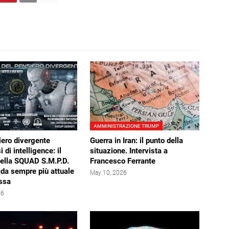
AMMINISTRAZIONE TRUMP
iero divergente
Guerra in Iran: il punto della
i di intelligence: il
situazione. Intervista a
della SQUAD S.M.P.D.
Francesco Ferrante
ida sempre più attuale
May 10, 2026
ssa
26