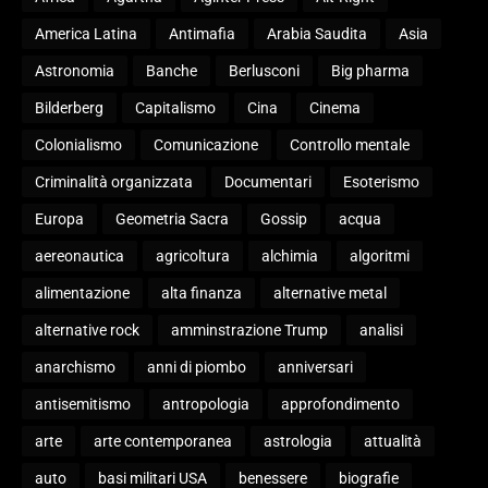
America Latina
Antimafia
Arabia Saudita
Asia
Astronomia
Banche
Berlusconi
Big pharma
Bilderberg
Capitalismo
Cina
Cinema
Colonialismo
Comunicazione
Controllo mentale
Criminalità organizzata
Documentari
Esoterismo
Europa
Geometria Sacra
Gossip
acqua
aereonautica
agricoltura
alchimia
algoritmi
alimentazione
alta finanza
alternative metal
alternative rock
amminstrazione Trump
analisi
anarchismo
anni di piombo
anniversari
antisemitismo
antropologia
approfondimento
arte
arte contemporanea
astrologia
attualità
auto
basi militari USA
benessere
biografie