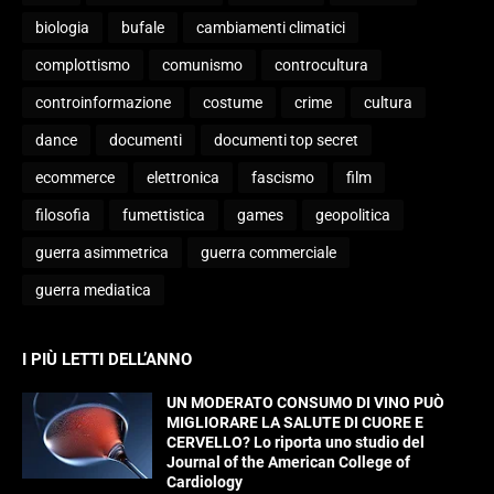
biologia
bufale
cambiamenti climatici
complottismo
comunismo
controcultura
controinformazione
costume
crime
cultura
dance
documenti
documenti top secret
ecommerce
elettronica
fascismo
film
filosofia
fumettistica
games
geopolitica
guerra asimmetrica
guerra commerciale
guerra mediatica
I PIÙ LETTI DELL’ANNO
UN MODERATO CONSUMO DI VINO PUÒ
MIGLIORARE LA SALUTE DI CUORE E
CERVELLO? Lo riporta uno studio del
Journal of the American College of
Cardiology