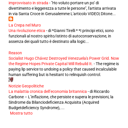
improvvisato in strada
-
"Ho voluto portare un po’ di
divertimento e leggerezza a tutte le persone", l'artista arrivata
in via Santa Croce in Gerusalemme L'articolo VIDEO| Ditone...
La Crepa nel Muro
Una rivoluzione etica
-
di *Gianni Tirelli * *I principi etici, sono
funzionali al nostro spirito/istinto di autoconservazione, in
assenza dei quali tutto è destinato alla logic...
Reason
Socialist Hugo Chávez Destroyed Venezuela's Power Grid. Now
the Regime Hopes Private Capital Will Rebuild It.
-
The regime is
paying lip service to undoing a policy that caused incalculable
human suffering but is hesitant to relinquish control.
Notizie Geopolitiche
La malattia cronica dell’economia britannica
-
di Riccardo
Carbone – L’inflazione, che persiste e supera le previsioni, la
Sindrome da Bilanciodeficienza Acquisita (Acquired
Budgetdeficiency Syndrome), ...
Mostra tutto