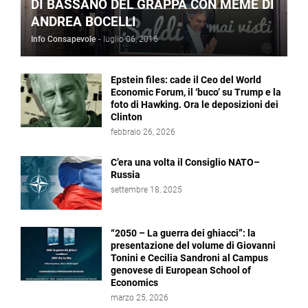
DI BASSANO DEL GRAPPA CON MEME DI
ANDREA BOCELLI
Info Consapevole
-
luglio 06, 2016
Epstein files: cade il Ceo del World
Economic Forum, il ‘buco’ su Trump e la
foto di Hawking. Ora le deposizioni dei
Clinton
febbraio 26, 2026
C’era una volta il Consiglio NATO–
Russia
settembre 18, 2025
“2050 – La guerra dei ghiacci”: la
presentazione del volume di Giovanni
Tonini e Cecilia Sandroni al Campus
genovese di European School of
Economics
marzo 25, 2026