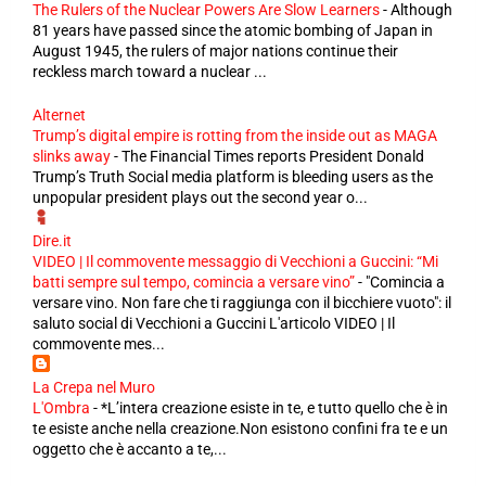
The Rulers of the Nuclear Powers Are Slow Learners
-
Although
81 years have passed since the atomic bombing of Japan in
August 1945, the rulers of major nations continue their
reckless march toward a nuclear ...
Alternet
Trump’s digital empire is rotting from the inside out as MAGA
slinks away
-
The Financial Times reports President Donald
Trump’s Truth Social media platform is bleeding users as the
unpopular president plays out the second year o...
Dire.it
VIDEO | Il commovente messaggio di Vecchioni a Guccini: “Mi
batti sempre sul tempo, comincia a versare vino”
-
"Comincia a
versare vino. Non fare che ti raggiunga con il bicchiere vuoto": il
saluto social di Vecchioni a Guccini L'articolo VIDEO | Il
commovente mes...
La Crepa nel Muro
L'Ombra
-
*L’intera creazione esiste in te, e tutto quello che è in
te esiste anche nella creazione.Non esistono confini fra te e un
oggetto che è accanto a te,...