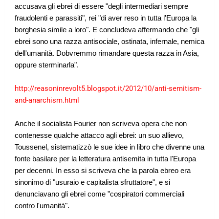
accusava gli ebrei di essere "degli intermediari sempre
fraudolenti e parassiti", rei "di aver reso in tutta l'Europa la
borghesia simile a loro". E concludeva affermando che "gli
ebrei sono una razza antisociale, ostinata, infernale, nemica
dell'umanità. Dobvremmo rimandare questa razza in Asia,
oppure sterminarla".
http://reasoninrevolt5.blogspot.it/2012/10/anti-semitism-
and-anarchism.html
Anche il socialista Fourier non scriveva opera che non
contenesse qualche attacco agli ebrei: un suo allievo,
Toussenel, sistematizzò le sue idee in libro che divenne una
fonte basilare per la letteratura antisemita in tutta l'Europa
per decenni. In esso si scriveva che la parola ebreo era
sinonimo di "usuraio e capitalista sfruttatore", e si
denunciavano gli ebrei come "cospiratori commerciali
contro l'umanità".