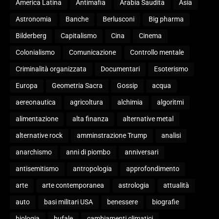
America Latina
Antimafia
Arabia Saudita
Asia
Astronomia
Banche
Berlusconi
Big pharma
Bilderberg
Capitalismo
Cina
Cinema
Colonialismo
Comunicazione
Controllo mentale
Criminalità organizzata
Documentari
Esoterismo
Europa
Geometria Sacra
Gossip
acqua
aereonautica
agricoltura
alchimia
algoritmi
alimentazione
alta finanza
alternative metal
alternative rock
amminstrazione Trump
analisi
anarchismo
anni di piombo
anniversari
antisemitismo
antropologia
approfondimento
arte
arte contemporanea
astrologia
attualità
auto
basi militari USA
benessere
biografie
biologia
bufale
cambiamenti climatici