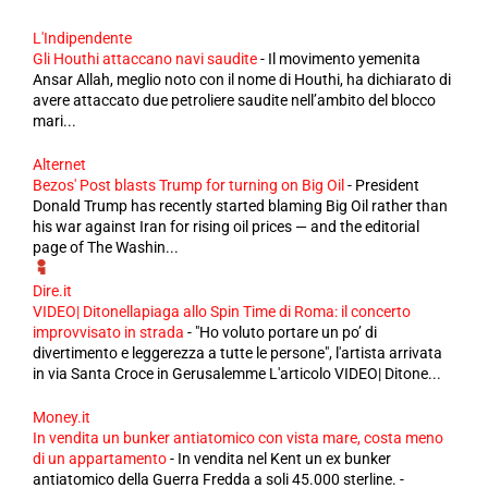
L'Indipendente
Gli Houthi attaccano navi saudite
-
Il movimento yemenita
Ansar Allah, meglio noto con il nome di Houthi, ha dichiarato di
avere attaccato due petroliere saudite nell’ambito del blocco
mari...
Alternet
Bezos' Post blasts Trump for turning on Big Oil
-
President
Donald Trump has recently started blaming Big Oil rather than
his war against Iran for rising oil prices — and the editorial
page of The Washin...
Dire.it
VIDEO| Ditonellapiaga allo Spin Time di Roma: il concerto
improvvisato in strada
-
"Ho voluto portare un po’ di
divertimento e leggerezza a tutte le persone", l'artista arrivata
in via Santa Croce in Gerusalemme L'articolo VIDEO| Ditone...
Money.it
In vendita un bunker antiatomico con vista mare, costa meno
di un appartamento
-
In vendita nel Kent un ex bunker
antiatomico della Guerra Fredda a soli 45.000 sterline. -