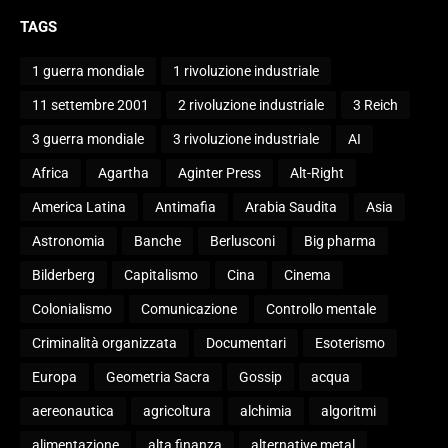
TAGS
1 guerra mondiale
1 rivoluzione industriale
11 settembre 2001
2 rivoluzione industriale
3 Reich
3 guerra mondiale
3 rivoluzione industriale
AI
Africa
Agartha
Aginter Press
Alt-Right
America Latina
Antimafia
Arabia Saudita
Asia
Astronomia
Banche
Berlusconi
Big pharma
Bilderberg
Capitalismo
Cina
Cinema
Colonialismo
Comunicazione
Controllo mentale
Criminalità organizzata
Documentari
Esoterismo
Europa
Geometria Sacra
Gossip
acqua
aereonautica
agricoltura
alchimia
algoritmi
alimentazione
alta finanza
alternative metal