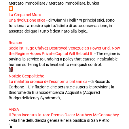
Mercato immobiliare / Mercato immobiliare, bunker
La Crepa nel Muro
Una rivoluzione etica
-
di *Gianni Tirelli * *I principi etici, sono
funzionali al nostro spirito/istinto di autoconservazione, in
assenza dei quali tutto è destinato alla logic...
Reason
Socialist Hugo Chávez Destroyed Venezuela's Power Grid. Now
the Regime Hopes Private Capital Will Rebuild It.
-
The regime is
paying lip service to undoing a policy that caused incalculable
human suffering but is hesitant to relinquish control.
Notizie Geopolitiche
La malattia cronica dell’economia britannica
-
di Riccardo
Carbone – L’inflazione, che persiste e supera le previsioni, la
Sindrome da Bilanciodeficienza Acquisita (Acquired
Budgetdeficiency Syndrome), ...
ANSA
Il Papa incontra l'attore Premio Oscar Matthew McConaughey
-
Alla fine dell'udienza generale nella basilica di San Pietro