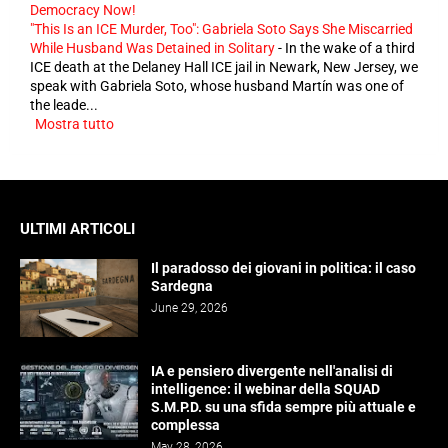
Democracy Now!
"This Is an ICE Murder, Too": Gabriela Soto Says She Miscarried
While Husband Was Detained in Solitary
-
In the wake of a third
ICE death at the Delaney Hall ICE jail in Newark, New Jersey, we
speak with Gabriela Soto, whose husband Martín was one of
the leade...
Mostra tutto
ULTIMI ARTICOLI
Il paradosso dei giovani in politica: il caso
Sardegna
June 29, 2026
IA e pensiero divergente nell'analisi di
intelligence: il webinar della SQUAD
S.M.P.D. su una sfida sempre più attuale e
complessa
May 28, 2026