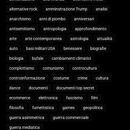
alternative rock
amminstrazione Trump
analisi
anarchismo
anni di piombo
anniversari
antisemitismo
antropologia
approfondimento
arte
arte contemporanea
astrologia
attualità
auto
basi militari USA
benessere
biografie
biologia
bufale
cambiamenti climatici
complottismo
comunismo
controcultura
controinformazione
costume
crime
cultura
dance
documenti
documenti top secret
ecommerce
elettronica
fascismo
film
filosofia
fumettistica
games
geopolitica
guerra asimmetrica
guerra commerciale
guerra mediatica