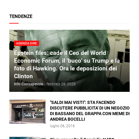
TENDENZE
AGENZIA DIRE
Epstein files: cade il Ceo del World
Economic Forum, il ‘buco’ su Trump e la
foto di Hawking. Ora le deposizioni dei
Clinton
Info Consapevole
-
febbraio 26, 2026
"SALDI MAI VISTI": STA FACENDO
DISCUTERE PUBBLICITA' DI UN NEGOZIO
DI BASSANO DEL GRAPPA CON MEME DI
ANDREA BOCELLI
luglio 06, 2016