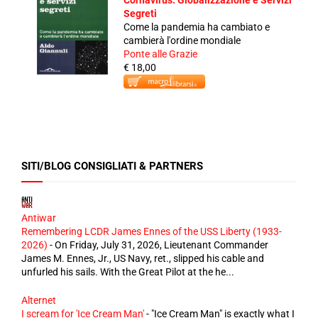
Cornavirus: Globalizzazione e Servizi
Segreti
Come la pandemia ha cambiato e
cambierà l'ordine mondiale
Ponte alle Grazie
€ 18,00
SITI/BLOG CONSIGLIATI & PARTNERS
Antiwar
Remembering LCDR James Ennes of the USS Liberty (1933-
2026)
-
On Friday, July 31, 2026, Lieutenant Commander
James M. Ennes, Jr., US Navy, ret., slipped his cable and
unfurled his sails. With the Great Pilot at the he...
Alternet
I scream for 'Ice Cream Man'
-
"Ice Cream Man" is exactly what I