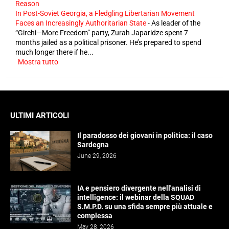
Reason
In Post-Soviet Georgia, a Fledgling Libertarian Movement
Faces an Increasingly Authoritarian State
-
As leader of the
“Girchi—More Freedom” party, Zurah Japaridze spent 7
months jailed as a political prisoner. He’s prepared to spend
much longer there if he...
Mostra tutto
ULTIMI ARTICOLI
Il paradosso dei giovani in politica: il caso
Sardegna
June 29, 2026
IA e pensiero divergente nell'analisi di
intelligence: il webinar della SQUAD
S.M.P.D. su una sfida sempre più attuale e
complessa
May 28, 2026