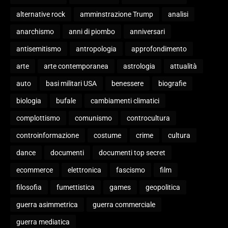
alternative rock
amminstrazione Trump
analisi
anarchismo
anni di piombo
anniversari
antisemitismo
antropologia
approfondimento
arte
arte contemporanea
astrologia
attualità
auto
basi militari USA
benessere
biografie
biologia
bufale
cambiamenti climatici
complottismo
comunismo
controcultura
controinformazione
costume
crime
cultura
dance
documenti
documenti top secret
ecommerce
elettronica
fascismo
film
filosofia
fumettistica
games
geopolitica
guerra asimmetrica
guerra commerciale
guerra mediatica