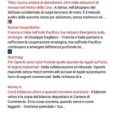
Tibet, nuova ondata di demolizioni: oltre mille abitazioni di
monaci nel mirino della Cina
-
A Sertar, nell’altopiano del
Sichuan occidentale, le ruspe lavorano di notte. È il metodo
scelto dalle autorità cinesi per abbattere, senza testimoni né ...
Notizie Geopolitiche
Francia e Italia nell’Indo Pacifico, ma restano divergenze sulla
strategia
-
di Giuseppe Gagliano – Francia e Italia puntano a
rafforzare la cooperazione strategica, ma sull’Indo Pacifico
continuano a emergere differenze profonde ne...
Startmag
Per OpenAI sono tutte frottole quelle sparate da Apple sul furto
di segreti industriali
-
Dalla collaborazione al tribunale. OpenAI
risponde senza mezzi termini alle accuse di Apple sul presunto
furto di segreti commerciali. Nella richiesta di a...
Money.it
Cos'è il bilancio ottico e quando conviene scaricarlo
-
Il bilancio
ottico è la copia del bilancio depositato in Camera di
Commercio. Ecco cosa contiene, quando serve e come
leggerlo. - Gestione aziendale / Gui...