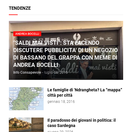
TENDENZE
ANDREA BOCELLI
"SALDI MAI VISTI": STA FACENDO
DISCUTERE PUBBLICITA' DI UN NEGOZIO
DI BASSANO DEL GRAPPA CON MEME DI
ANDREA BOCELLI
Info Consapevole
-
luglio 06, 2016
Le famiglie di ‘Ndrangheta? La “mappa”
città per città
gennaio 18, 2016
Il paradosso dei giovani in politica: il
caso Sardegna