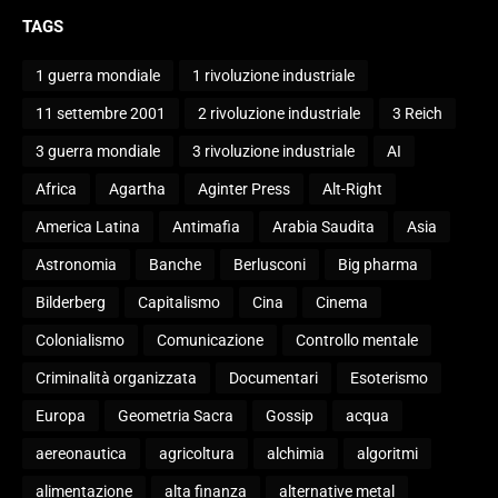
TAGS
1 guerra mondiale
1 rivoluzione industriale
11 settembre 2001
2 rivoluzione industriale
3 Reich
3 guerra mondiale
3 rivoluzione industriale
AI
Africa
Agartha
Aginter Press
Alt-Right
America Latina
Antimafia
Arabia Saudita
Asia
Astronomia
Banche
Berlusconi
Big pharma
Bilderberg
Capitalismo
Cina
Cinema
Colonialismo
Comunicazione
Controllo mentale
Criminalità organizzata
Documentari
Esoterismo
Europa
Geometria Sacra
Gossip
acqua
aereonautica
agricoltura
alchimia
algoritmi
alimentazione
alta finanza
alternative metal