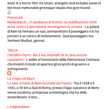
want in a horror film: It's smart, energetic and includes some of
the most memorable grotesque visuals this gore hound ...
PeaceLink
MediaWatch: «Ti spediamo al fronte»: la mobilitazione come
arma contro il giornalismo investigativo in Ucraina
-
La polizia
di Kiev ha fermato un taxi, ammanettato il passeggero e lo ha
portato a un centro di reclutamento. Quel passeggero era
Yevhenii Shulhat, giornal...
TAG24
Cencelli è morto. Ma il suo manuale se la cava ancora
(speriamo)
-
L'addio al funzionario della Democrazia Cristiana
che inventò il modo di spartirsi gli incarichi di governo e
sottogoverno
La Crepa nel Muro
Le navi romane di Nemi bruciate dai nazisti
-
Tra il 1928 e il
1932, a 30 km a Sud di Roma, presso il lago vulcanico di Nemi
venne condotta un’impresa archeologica che ha dello
straordinario: il recu...
L'Indipendente