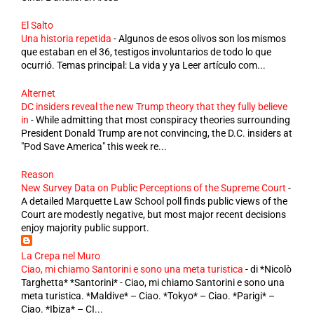
El Salto
Una historia repetida
-
Algunos de esos olivos son los mismos
que estaban en el 36, testigos involuntarios de todo lo que
ocurrió. Temas principal: La vida y ya Leer artículo com...
Alternet
DC insiders reveal the new Trump theory that they fully believe
in
-
While admitting that most conspiracy theories surrounding
President Donald Trump are not convincing, the D.C. insiders at
"Pod Save America" this week re...
Reason
New Survey Data on Public Perceptions of the Supreme Court
-
A detailed Marquette Law School poll finds public views of the
Court are modestly negative, but most major recent decisions
enjoy majority public support.
La Crepa nel Muro
Ciao, mi chiamo Santorini e sono una meta turistica
-
di *Nicolò
Targhetta* *Santorini* - Ciao, mi chiamo Santorini e sono una
meta turistica. *Maldive* – Ciao. *Tokyo* – Ciao. *Parigi* –
Ciao. *Ibiza* – CI...