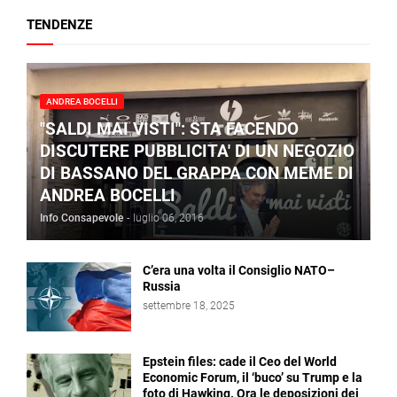
TENDENZE
ANDREA BOCELLI
"SALDI MAI VISTI": STA FACENDO
DISCUTERE PUBBLICITA' DI UN NEGOZIO
DI BASSANO DEL GRAPPA CON MEME DI
ANDREA BOCELLI
Info Consapevole
-
luglio 06, 2016
C’era una volta il Consiglio NATO–
Russia
settembre 18, 2025
Epstein files: cade il Ceo del World
Economic Forum, il ‘buco’ su Trump e la
foto di Hawking. Ora le deposizioni dei