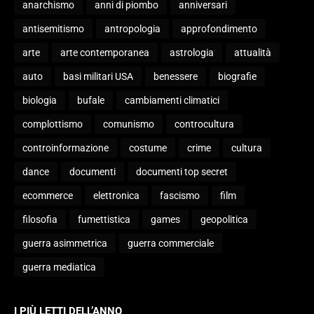
anarchismo
anni di piombo
anniversari
antisemitismo
antropologia
approfondimento
arte
arte contemporanea
astrologia
attualità
auto
basi militari USA
benessere
biografie
biologia
bufale
cambiamenti climatici
complottismo
comunismo
controcultura
controinformazione
costume
crime
cultura
dance
documenti
documenti top secret
ecommerce
elettronica
fascismo
film
filosofia
fumettistica
games
geopolitica
guerra asimmetrica
guerra commerciale
guerra mediatica
I PIÙ LETTI DELL’ANNO