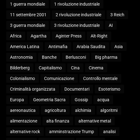
1 guerra mondiale
1 rivoluzione industriale
11 settembre 2001
2 rivoluzione industriale
3 Reich
3 guerra mondiale
3 rivoluzione industriale
AI
Africa
Agartha
Aginter Press
Alt-Right
America Latina
Antimafia
Arabia Saudita
Asia
Astronomia
Banche
Berlusconi
Big pharma
Bilderberg
Capitalismo
Cina
Cinema
Colonialismo
Comunicazione
Controllo mentale
Criminalità organizzata
Documentari
Esoterismo
Europa
Geometria Sacra
Gossip
acqua
aereonautica
agricoltura
alchimia
algoritmi
alimentazione
alta finanza
alternative metal
alternative rock
amminstrazione Trump
analisi