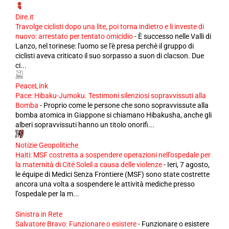
Dire.it
Travolge ciclisti dopo una lite, poi torna indietro e li investe di
nuovo: arrestato per tentato omicidio
-
È successo nelle Valli di
Lanzo, nel torinese: l'uomo se l'è presa perchè il gruppo di
ciclisti aveva criticato il suo sorpasso a suon di clacson. Due
ci...
PeaceLink
Pace: Hibaku-Jumoku. Testimoni silenziosi sopravvissuti alla
Bomba
-
Proprio come le persone che sono sopravvissute alla
bomba atomica in Giappone si chiamano Hibakusha, anche gli
alberi sopravvissuti hanno un titolo onorifi...
Notizie Geopolitiche
Haiti: MSF costretta a sospendere operazioni nell’ospedale per
la maternità di Cité Soleil a causa delle violenze
-
Ieri, 7 agosto,
le équipe di Medici Senza Frontiere (MSF) sono state costrette
ancora una volta a sospendere le attività mediche presso
l’ospedale per la m...
Sinistra in Rete
Salvatore Bravo: Funzionare o esistere
-
Funzionare o esistere