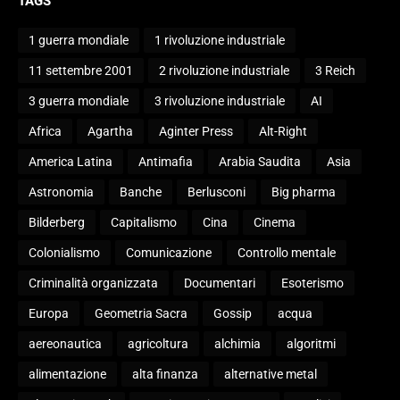
TAGS
1 guerra mondiale
1 rivoluzione industriale
11 settembre 2001
2 rivoluzione industriale
3 Reich
3 guerra mondiale
3 rivoluzione industriale
AI
Africa
Agartha
Aginter Press
Alt-Right
America Latina
Antimafia
Arabia Saudita
Asia
Astronomia
Banche
Berlusconi
Big pharma
Bilderberg
Capitalismo
Cina
Cinema
Colonialismo
Comunicazione
Controllo mentale
Criminalità organizzata
Documentari
Esoterismo
Europa
Geometria Sacra
Gossip
acqua
aereonautica
agricoltura
alchimia
algoritmi
alimentazione
alta finanza
alternative metal