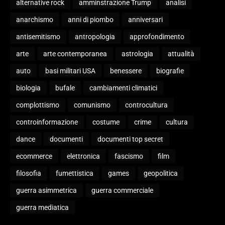
alternative rock
amminstrazione Trump
analisi
anarchismo
anni di piombo
anniversari
antisemitismo
antropologia
approfondimento
arte
arte contemporanea
astrologia
attualità
auto
basi militari USA
benessere
biografie
biologia
bufale
cambiamenti climatici
complottismo
comunismo
controcultura
controinformazione
costume
crime
cultura
dance
documenti
documenti top secret
ecommerce
elettronica
fascismo
film
filosofia
fumettistica
games
geopolitica
guerra asimmetrica
guerra commerciale
guerra mediatica