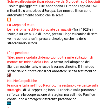
Solare galleggiante, il paradosso verde: 5 progetti su 6 bocciati
-
Solare galleggiante: EDP abbandona il Grande Lago da 169
milioni, il più ambizioso d'Europa. Le rinnovabili non sono
automaticamente ecologiche: la scala...
La Crepa nel Muro
Le navi romane di Nemi bruciate dai nazisti
-
Tra il 1928 e il
1932, a 30 km a Sud di Roma, presso il lago vulcanico di Nemi
venne condotta un’impresa archeologica che ha dello
straordinario: il recu...
L'Indipendente
Tibet, nuova ondata di demolizioni: oltre mille abitazioni di
monaci nel mirino della Cina
-
A Sertar, nell’altopiano del
Sichuan occidentale, le ruspe lavorano di notte. È il metodo
scelto dalle autorità cinesi per abbattere, senza testimoni né ...
Notizie Geopolitiche
Francia e Italia nell’Indo Pacifico, ma restano divergenze sulla
strategia
-
di Giuseppe Gagliano – Francia e Italia puntano a
rafforzare la cooperazione strategica, ma sull’Indo Pacifico
continuano a emergere differenze profonde ne...