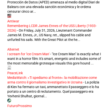
Protección de Datos (APED) amenaza al medio digital Diari de
Balears con una elevada sanción económica y le ordena
censurar cinco ar...
Antiwar
Remembering LCDR James Ennes of the USS Liberty (1933-
2026)
-
On Friday, July 31, 2026, Lieutenant Commander
James M. Ennes, Jr., US Navy, ret., slipped his cable and
unfurled his sails. With the Great Pilot at the he...
Alternet
I scream for 'Ice Cream Man'
-
"Ice Cream Man" is exactly what I
want in a horror film: It's smart, energetic and includes some of
the most memorable grotesque visuals this gore hound ...
PeaceLink
MediaWatch: «Ti spediamo al fronte»: la mobilitazione come
arma contro il giornalismo investigativo in Ucraina
-
La polizia
di Kiev ha fermato un taxi, ammanettato il passeggero e lo ha
portato a un centro di reclutamento. Quel passeggero era
Yevhenii Shulhat, giornal...
FuturoProssimo