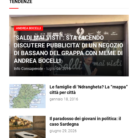
TENDENZE
ANDREA BOCELLI
"SALDI MAI VISTI": STA FACENDO
DISCUTERE PUBBLICITA' DI UN NEGOZIO
DI BASSANO DEL GRAPPA CON MEME DI
ANDREA BOCELLI
Info Consapevole
-
luglio 06, 2016
Le famiglie di ‘Ndrangheta? La “mappa”
città per città
gennaio 18, 2016
Il paradosso dei giovani in politica: il
caso Sardegna
giugno 29, 2026