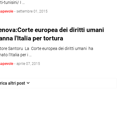
i-tunisini/ I …
sapevole
-
settembre 01, 2015
nova:Corte europea dei diritti umani
nna l'Italia per tortura
tore Santoru La Corte europea dei diritti umani ha
to l'Italia per i …
sapevole
-
aprile 07, 2015
rica altri post