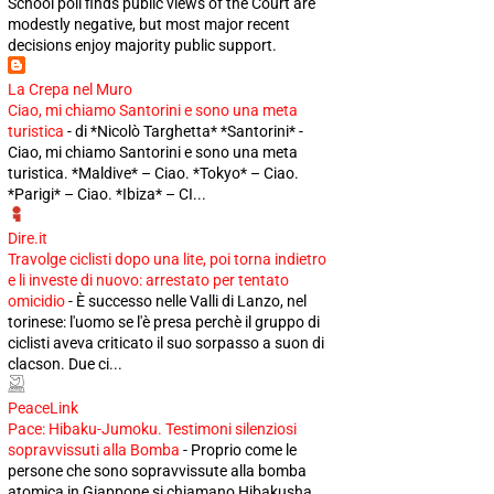
School poll finds public views of the Court are
modestly negative, but most major recent
decisions enjoy majority public support.
La Crepa nel Muro
Ciao, mi chiamo Santorini e sono una meta
turistica
-
di *Nicolò Targhetta* *Santorini* -
Ciao, mi chiamo Santorini e sono una meta
turistica. *Maldive* – Ciao. *Tokyo* – Ciao.
*Parigi* – Ciao. *Ibiza* – CI...
Dire.it
Travolge ciclisti dopo una lite, poi torna indietro
e li investe di nuovo: arrestato per tentato
omicidio
-
È successo nelle Valli di Lanzo, nel
torinese: l'uomo se l'è presa perchè il gruppo di
ciclisti aveva criticato il suo sorpasso a suon di
clacson. Due ci...
PeaceLink
Pace: Hibaku-Jumoku. Testimoni silenziosi
sopravvissuti alla Bomba
-
Proprio come le
persone che sono sopravvissute alla bomba
atomica in Giappone si chiamano Hibakusha,