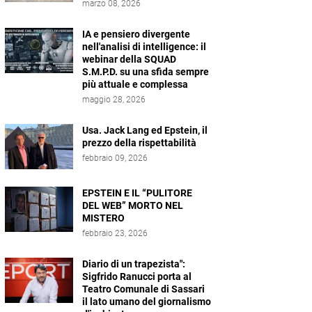
marzo 08, 2026
IA e pensiero divergente
nell'analisi di intelligence: il
webinar della SQUAD
S.M.P.D. su una sfida sempre
più attuale e complessa
maggio 28, 2026
Usa. Jack Lang ed Epstein, il
prezzo della rispettabilità
febbraio 09, 2026
EPSTEIN E IL “PULITORE
DEL WEB” MORTO NEL
MISTERO
febbraio 23, 2026
Diario di un trapezista":
Sigfrido Ranucci porta al
Teatro Comunale di Sassari
il lato umano del giornalismo