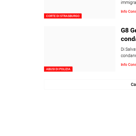
immigrat
Info Con
CORTE DI STRASBURGO
G8 Ge
conda
Di Salva
condanna
Info Con
ABUSI DI POLIZIA
Ca