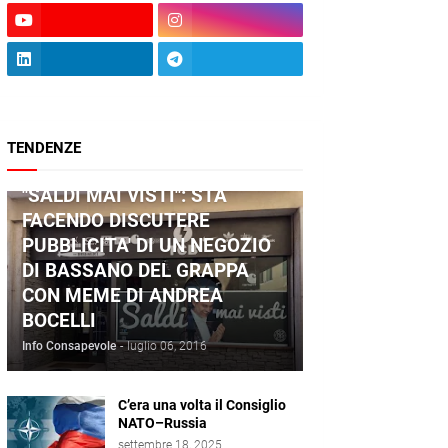
TENDENZE
ANDREA BOCELLI
"SALDI MAI VISTI": STA
FACENDO DISCUTERE
PUBBLICITA' DI UN NEGOZIO
DI BASSANO DEL GRAPPA
CON MEME DI ANDREA
BOCELLI
Info Consapevole
-
luglio 06, 2016
C’era una volta il Consiglio
NATO–Russia
settembre 18, 2025