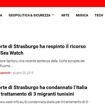
A
GEOPOLITICA & SICUREZZA
ARTE
MUSICA
TECH
rte di Strasburgo ha respinto il ricorso
 Sea Watch
atore Santoru Una recente sentenza della Corte europea dei
dell'uomo …
sapevole
-
giugno 25, 2019
rte di Strasburgo ha condannato l’Italia
l trattamento di 3 migranti tunisini
ww.west-info.eu/it/condannata-litalia-per-il-trattamento-di-3-