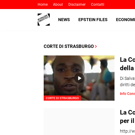
Home
About
Disclaimer
Contatti
NEWS
EPSTEIN FILES
ECONOMI
CORTE DI STRASBURGO
La Co
della
Di Salv
diritti 
Info Con
CORTE DI STRASBURGO
La Co
per i
http://w