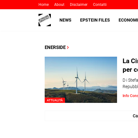
Home
About
Disclaimer
Contatti
NEWS
EPSTEIN FILES
ECONOMI
ENERSIDE
La Ci
per c
D i Stef
Repubbl
Info Con
ATTUALITÀ
Ca