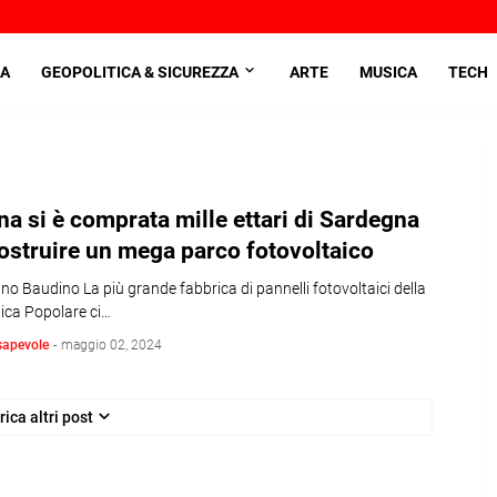
A
GEOPOLITICA & SICUREZZA
ARTE
MUSICA
TECH
na si è comprata mille ettari di Sardegna
ostruire un mega parco fotovoltaico
ano Baudino La più grande fabbrica di pannelli fotovoltaici della
ica Popolare ci…
sapevole
-
maggio 02, 2024
rica altri post