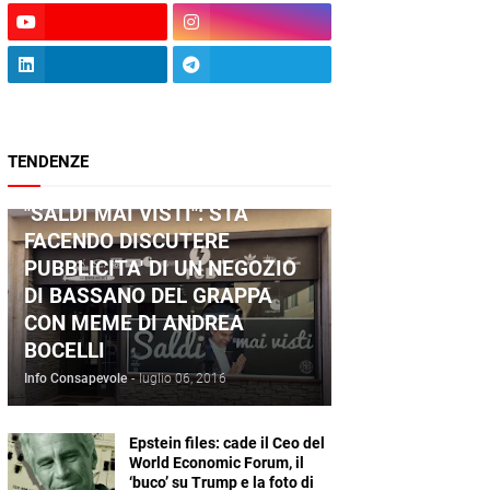
TENDENZE
ANDREA BOCELLI
"SALDI MAI VISTI": STA
FACENDO DISCUTERE
PUBBLICITA' DI UN NEGOZIO
DI BASSANO DEL GRAPPA
CON MEME DI ANDREA
BOCELLI
Info Consapevole
-
luglio 06, 2016
Epstein files: cade il Ceo del
World Economic Forum, il
‘buco’ su Trump e la foto di