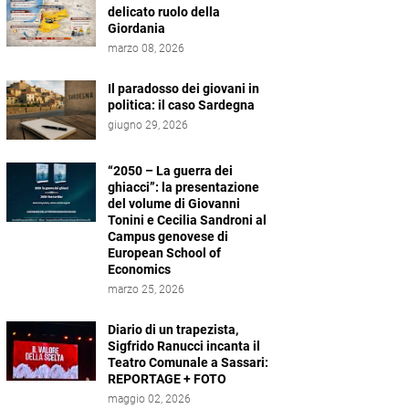
delicato ruolo della
Giordania
marzo 08, 2026
Il paradosso dei giovani in
politica: il caso Sardegna
giugno 29, 2026
“2050 – La guerra dei
ghiacci”: la presentazione
del volume di Giovanni
Tonini e Cecilia Sandroni al
Campus genovese di
European School of
Economics
marzo 25, 2026
Diario di un trapezista,
Sigfrido Ranucci incanta il
Teatro Comunale a Sassari:
REPORTAGE + FOTO
maggio 02, 2026