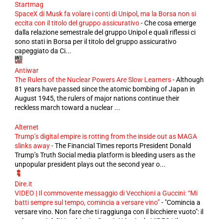
Startmag
SpaceX di Musk fa volare i conti di Unipol, ma la Borsa non si
eccita con il titolo del gruppo assicurativo
-
Che cosa emerge
dalla relazione semestrale del gruppo Unipol e quali riflessi ci
sono stati in Borsa per il titolo del gruppo assicurativo
capeggiato da Ci...
Antiwar
The Rulers of the Nuclear Powers Are Slow Learners
-
Although
81 years have passed since the atomic bombing of Japan in
August 1945, the rulers of major nations continue their
reckless march toward a nuclear ...
Alternet
Trump’s digital empire is rotting from the inside out as MAGA
slinks away
-
The Financial Times reports President Donald
Trump’s Truth Social media platform is bleeding users as the
unpopular president plays out the second year o...
Dire.it
VIDEO | Il commovente messaggio di Vecchioni a Guccini: “Mi
batti sempre sul tempo, comincia a versare vino”
-
"Comincia a
versare vino. Non fare che ti raggiunga con il bicchiere vuoto": il