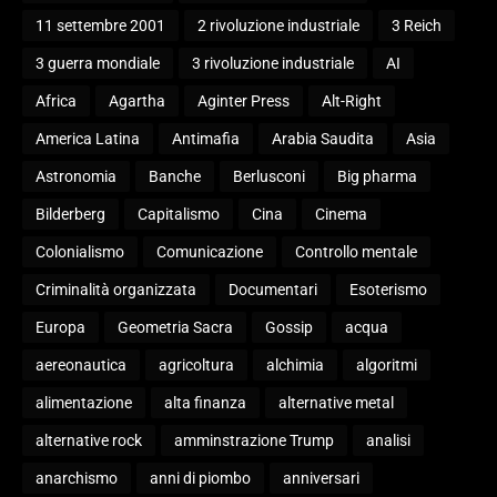
11 settembre 2001
2 rivoluzione industriale
3 Reich
3 guerra mondiale
3 rivoluzione industriale
AI
Africa
Agartha
Aginter Press
Alt-Right
America Latina
Antimafia
Arabia Saudita
Asia
Astronomia
Banche
Berlusconi
Big pharma
Bilderberg
Capitalismo
Cina
Cinema
Colonialismo
Comunicazione
Controllo mentale
Criminalità organizzata
Documentari
Esoterismo
Europa
Geometria Sacra
Gossip
acqua
aereonautica
agricoltura
alchimia
algoritmi
alimentazione
alta finanza
alternative metal
alternative rock
amminstrazione Trump
analisi
anarchismo
anni di piombo
anniversari