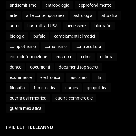
antisemitismo
antropologia
approfondimento
arte
arte contemporanea
astrologia
attualità
auto
basi militari USA
benessere
biografie
biologia
bufale
cambiamenti climatici
complottismo
comunismo
controcultura
controinformazione
costume
crime
cultura
dance
documenti
documenti top secret
ecommerce
elettronica
fascismo
film
filosofia
fumettistica
games
geopolitica
guerra asimmetrica
guerra commerciale
guerra mediatica
I PIÙ LETTI DELL’ANNO