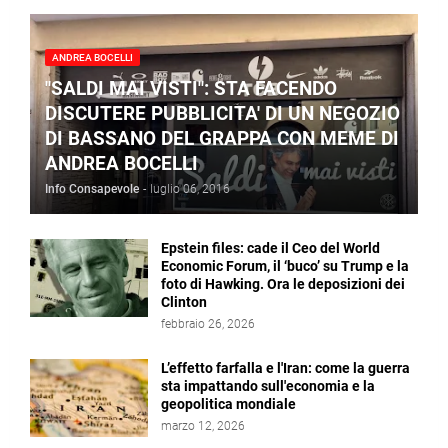
ANDREA BOCELLI
"SALDI MAI VISTI": STA FACENDO
DISCUTERE PUBBLICITA' DI UN NEGOZIO
DI BASSANO DEL GRAPPA CON MEME DI
ANDREA BOCELLI
Info Consapevole
-
luglio 06, 2016
Epstein files: cade il Ceo del World
Economic Forum, il ‘buco’ su Trump e la
foto di Hawking. Ora le deposizioni dei
Clinton
febbraio 26, 2026
L’effetto farfalla e l'Iran: come la guerra
sta impattando sull'economia e la
geopolitica mondiale
marzo 12, 2026