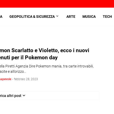
A
GEOPOLITICA & SICUREZZA
ARTE
MUSICA
TECH
on Scarlatto e Violetto, ecco i nuovi
nuti per il Pokemon day
lla Piretti Agenzia Dire Pokemon mania, tra carte introvabili,
cite e all’orizzo…
sapevole
-
febbraio 28, 2023
rica altri post