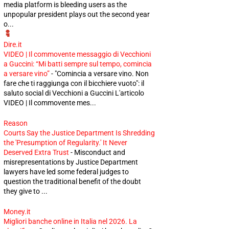
media platform is bleeding users as the
unpopular president plays out the second year
o...
Dire.it
VIDEO | Il commovente messaggio di Vecchioni
a Guccini: “Mi batti sempre sul tempo, comincia
a versare vino”
-
"Comincia a versare vino. Non
fare che ti raggiunga con il bicchiere vuoto": il
saluto social di Vecchioni a Guccini L'articolo
VIDEO | Il commovente mes...
Reason
Courts Say the Justice Department Is Shredding
the 'Presumption of Regularity.' It Never
Deserved Extra Trust
-
Misconduct and
misrepresentations by Justice Department
lawyers have led some federal judges to
question the traditional benefit of the doubt
they give to ...
Money.it
Migliori banche online in Italia nel 2026. La