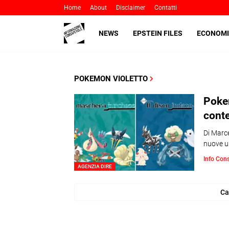
Home
About
Disclaimer
Contatti
NEWS
EPSTEIN FILES
ECONOMI
POKEMON VIOLETTO
Pokem
conte
Di Marce
nuove us
Info Con
AGENZIA DIRE
Ca