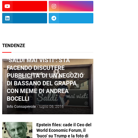
TENDENZE
ANDREA BOCELLI
"SALDI MAI VISTI": STA
FACENDO DISCUTERE
PUBBLICITA' DI UN NEGOZIO
DI BASSANO DEL GRAPPA
CON MEME DI ANDREA
BOCELLI
Info Consapevole
-
luglio 06, 2016
Epstein files: cade il Ceo del
World Economic Forum, il
‘buco’ su Trump e la foto di