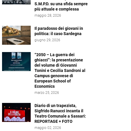
S.M.P.D. su una sfida sempre
più attuale e complessa
maggio 28, 2026
Il paradosso dei giovani in
politica: il caso Sardegna
giugno 29, 2026
“2050 – La guerra dei
ghiacci”: la presentazione
del volume di Giovanni
Tonini e Cecilia Sandroni al
Campus genovese di
European School of
Economics
marzo 25, 2026
Diario di un trapezista,
Sigfrido Ranucci incanta il
Teatro Comunale a Sassari:
REPORTAGE + FOTO
maggio 02, 2026