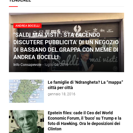
TENDENZE
ANDREA BOCELLI
"SALDI MAI VISTI": STA FACENDO
DISCUTERE PUBBLICITA' DI UN NEGOZIO
DI BASSANO DEL GRAPPA CON MEME DI
ANDREA BOCELLI
Info Consapevole
-
luglio 06, 2016
Le famiglie di ‘Ndrangheta? La “mappa”
città per città
gennaio 18, 2016
Epstein files: cade il Ceo del World
Economic Forum, il ‘buco’ su Trump e la
foto di Hawking. Ora le deposizioni dei
Clinton