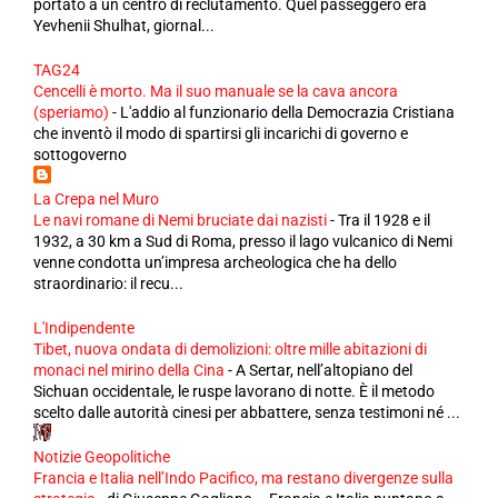
portato a un centro di reclutamento. Quel passeggero era
Yevhenii Shulhat, giornal...
TAG24
Cencelli è morto. Ma il suo manuale se la cava ancora
(speriamo)
-
L'addio al funzionario della Democrazia Cristiana
che inventò il modo di spartirsi gli incarichi di governo e
sottogoverno
La Crepa nel Muro
Le navi romane di Nemi bruciate dai nazisti
-
Tra il 1928 e il
1932, a 30 km a Sud di Roma, presso il lago vulcanico di Nemi
venne condotta un’impresa archeologica che ha dello
straordinario: il recu...
L'Indipendente
Tibet, nuova ondata di demolizioni: oltre mille abitazioni di
monaci nel mirino della Cina
-
A Sertar, nell’altopiano del
Sichuan occidentale, le ruspe lavorano di notte. È il metodo
scelto dalle autorità cinesi per abbattere, senza testimoni né ...
Notizie Geopolitiche
Francia e Italia nell’Indo Pacifico, ma restano divergenze sulla