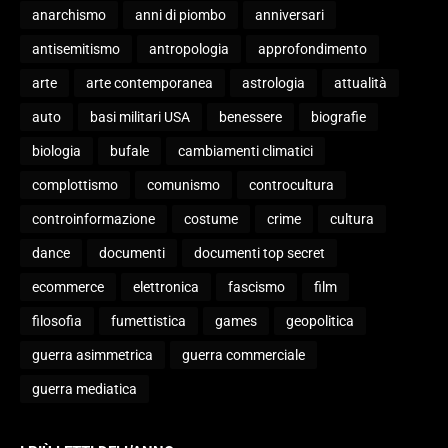
anarchismo
anni di piombo
anniversari
antisemitismo
antropologia
approfondimento
arte
arte contemporanea
astrologia
attualità
auto
basi militari USA
benessere
biografie
biologia
bufale
cambiamenti climatici
complottismo
comunismo
controcultura
controinformazione
costume
crime
cultura
dance
documenti
documenti top secret
ecommerce
elettronica
fascismo
film
filosofia
fumettistica
games
geopolitica
guerra asimmetrica
guerra commerciale
guerra mediatica