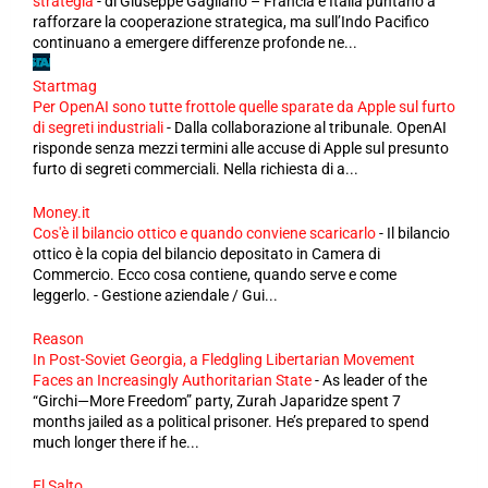
strategia
-
di Giuseppe Gagliano – Francia e Italia puntano a
rafforzare la cooperazione strategica, ma sull’Indo Pacifico
continuano a emergere differenze profonde ne...
Startmag
Per OpenAI sono tutte frottole quelle sparate da Apple sul furto
di segreti industriali
-
Dalla collaborazione al tribunale. OpenAI
risponde senza mezzi termini alle accuse di Apple sul presunto
furto di segreti commerciali. Nella richiesta di a...
Money.it
Cos'è il bilancio ottico e quando conviene scaricarlo
-
Il bilancio
ottico è la copia del bilancio depositato in Camera di
Commercio. Ecco cosa contiene, quando serve e come
leggerlo. - Gestione aziendale / Gui...
Reason
In Post-Soviet Georgia, a Fledgling Libertarian Movement
Faces an Increasingly Authoritarian State
-
As leader of the
“Girchi—More Freedom” party, Zurah Japaridze spent 7
months jailed as a political prisoner. He’s prepared to spend
much longer there if he...
El Salto