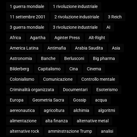
1 guerra mondiale
1 rivoluzione industriale
11 settembre 2001
2 rivoluzione industriale
3 Reich
3 guerra mondiale
3 rivoluzione industriale
AI
Africa
Agartha
Aginter Press
Alt-Right
America Latina
Antimafia
Arabia Saudita
Asia
Astronomia
Banche
Berlusconi
Big pharma
Bilderberg
Capitalismo
Cina
Cinema
Colonialismo
Comunicazione
Controllo mentale
Criminalità organizzata
Documentari
Esoterismo
Europa
Geometria Sacra
Gossip
acqua
aereonautica
agricoltura
alchimia
algoritmi
alimentazione
alta finanza
alternative metal
alternative rock
amminstrazione Trump
analisi