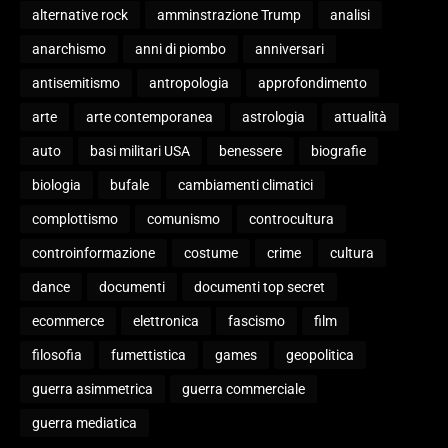
alternative rock
amminstrazione Trump
analisi
anarchismo
anni di piombo
anniversari
antisemitismo
antropologia
approfondimento
arte
arte contemporanea
astrologia
attualità
auto
basi militari USA
benessere
biografie
biologia
bufale
cambiamenti climatici
complottismo
comunismo
controcultura
controinformazione
costume
crime
cultura
dance
documenti
documenti top secret
ecommerce
elettronica
fascismo
film
filosofia
fumettistica
games
geopolitica
guerra asimmetrica
guerra commerciale
guerra mediatica