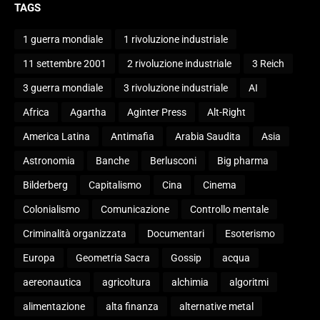
TAGS
1 guerra mondiale
1 rivoluzione industriale
11 settembre 2001
2 rivoluzione industriale
3 Reich
3 guerra mondiale
3 rivoluzione industriale
AI
Africa
Agartha
Aginter Press
Alt-Right
America Latina
Antimafia
Arabia Saudita
Asia
Astronomia
Banche
Berlusconi
Big pharma
Bilderberg
Capitalismo
Cina
Cinema
Colonialismo
Comunicazione
Controllo mentale
Criminalità organizzata
Documentari
Esoterismo
Europa
Geometria Sacra
Gossip
acqua
aereonautica
agricoltura
alchimia
algoritmi
alimentazione
alta finanza
alternative metal