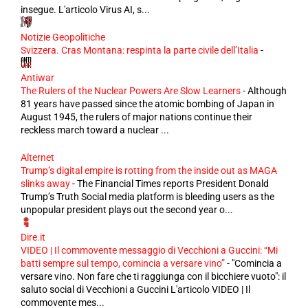
insegue. L'articolo Virus AI, s...
Notizie Geopolitiche
Svizzera. Cras Montana: respinta la parte civile dell’Italia
-
Antiwar
The Rulers of the Nuclear Powers Are Slow Learners
-
Although
81 years have passed since the atomic bombing of Japan in
August 1945, the rulers of major nations continue their
reckless march toward a nuclear ...
Alternet
Trump’s digital empire is rotting from the inside out as MAGA
slinks away
-
The Financial Times reports President Donald
Trump’s Truth Social media platform is bleeding users as the
unpopular president plays out the second year o...
Dire.it
VIDEO | Il commovente messaggio di Vecchioni a Guccini: “Mi
batti sempre sul tempo, comincia a versare vino”
-
"Comincia a
versare vino. Non fare che ti raggiunga con il bicchiere vuoto": il
saluto social di Vecchioni a Guccini L'articolo VIDEO | Il
commovente mes...