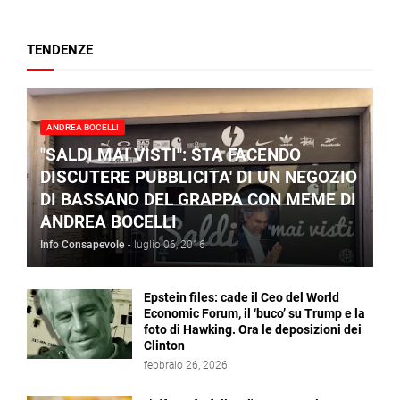
TENDENZE
ANDREA BOCELLI
"SALDI MAI VISTI": STA FACENDO
DISCUTERE PUBBLICITA' DI UN NEGOZIO
DI BASSANO DEL GRAPPA CON MEME DI
ANDREA BOCELLI
Info Consapevole
-
luglio 06, 2016
Epstein files: cade il Ceo del World
Economic Forum, il ‘buco’ su Trump e la
foto di Hawking. Ora le deposizioni dei
Clinton
febbraio 26, 2026