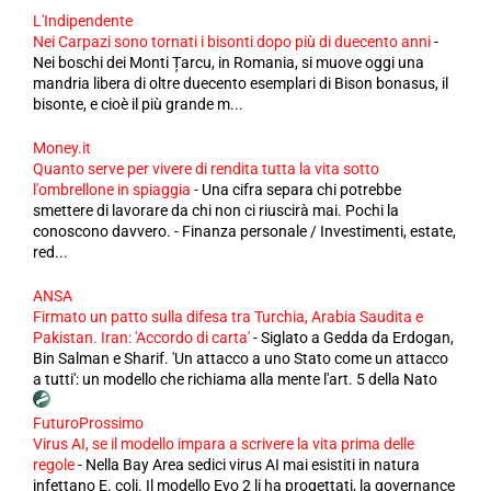
L'Indipendente
Nei Carpazi sono tornati i bisonti dopo più di duecento anni
-
Nei boschi dei Monti Țarcu, in Romania, si muove oggi una
mandria libera di oltre duecento esemplari di Bison bonasus, il
bisonte, e cioè il più grande m...
Money.it
Quanto serve per vivere di rendita tutta la vita sotto
l'ombrellone in spiaggia
-
Una cifra separa chi potrebbe
smettere di lavorare da chi non ci riuscirà mai. Pochi la
conoscono davvero. - Finanza personale / Investimenti, estate,
red...
ANSA
Firmato un patto sulla difesa tra Turchia, Arabia Saudita e
Pakistan. Iran: 'Accordo di carta'
-
Siglato a Gedda da Erdogan,
Bin Salman e Sharif. 'Un attacco a uno Stato come un attacco
a tutti': un modello che richiama alla mente l'art. 5 della Nato
FuturoProssimo
Virus AI, se il modello impara a scrivere la vita prima delle
regole
-
Nella Bay Area sedici virus AI mai esistiti in natura
infettano E. coli. Il modello Evo 2 li ha progettati, la governance