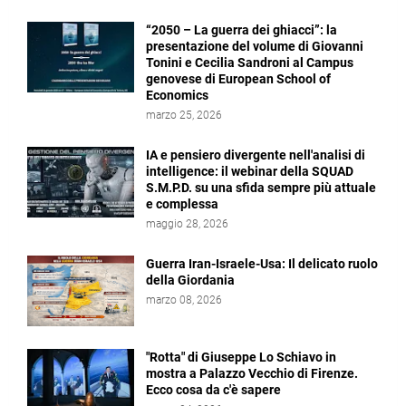
“2050 – La guerra dei ghiacci”: la
presentazione del volume di Giovanni
Tonini e Cecilia Sandroni al Campus
genovese di European School of
Economics
marzo 25, 2026
IA e pensiero divergente nell'analisi di
intelligence: il webinar della SQUAD
S.M.P.D. su una sfida sempre più attuale
e complessa
maggio 28, 2026
Guerra Iran-Israele-Usa: Il delicato ruolo
della Giordania
marzo 08, 2026
"Rotta" di Giuseppe Lo Schiavo in
mostra a Palazzo Vecchio di Firenze.
Ecco cosa da c'è sapere