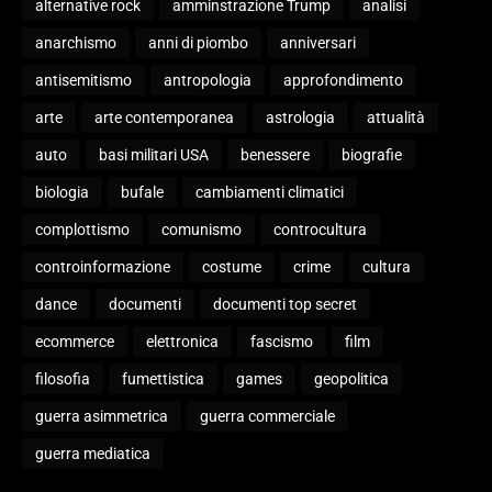
alternative rock
amminstrazione Trump
analisi
anarchismo
anni di piombo
anniversari
antisemitismo
antropologia
approfondimento
arte
arte contemporanea
astrologia
attualità
auto
basi militari USA
benessere
biografie
biologia
bufale
cambiamenti climatici
complottismo
comunismo
controcultura
controinformazione
costume
crime
cultura
dance
documenti
documenti top secret
ecommerce
elettronica
fascismo
film
filosofia
fumettistica
games
geopolitica
guerra asimmetrica
guerra commerciale
guerra mediatica