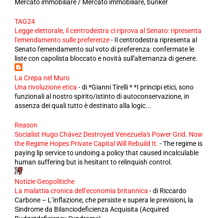
Mercato immobiliare / Mercato immobiliare, bunker
TAG24
Legge elettorale, il centrodestra ci riprova al Senato: ripresenta
l'emendamento sulle preferenze
-
Il centrodestra ripresenta al
Senato l'emendamento sul voto di preferenza: confermate le
liste con capolista bloccato e novità sull'alternanza di genere.
La Crepa nel Muro
Una rivoluzione etica
-
di *Gianni Tirelli * *I principi etici, sono
funzionali al nostro spirito/istinto di autoconservazione, in
assenza dei quali tutto è destinato alla logic...
Reason
Socialist Hugo Chávez Destroyed Venezuela's Power Grid. Now
the Regime Hopes Private Capital Will Rebuild It.
-
The regime is
paying lip service to undoing a policy that caused incalculable
human suffering but is hesitant to relinquish control.
Notizie Geopolitiche
La malattia cronica dell’economia britannica
-
di Riccardo
Carbone – L’inflazione, che persiste e supera le previsioni, la
Sindrome da Bilanciodeficienza Acquisita (Acquired