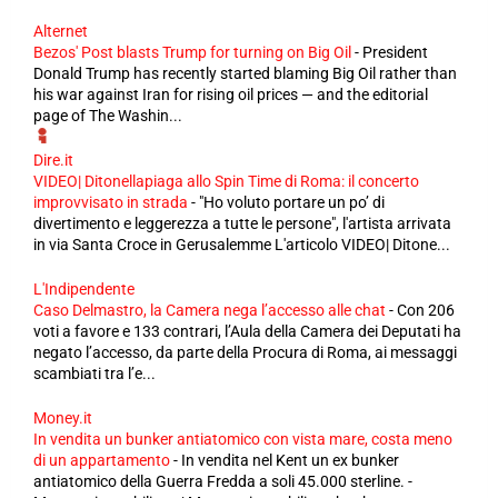
Alternet
Bezos' Post blasts Trump for turning on Big Oil
-
President
Donald Trump has recently started blaming Big Oil rather than
his war against Iran for rising oil prices — and the editorial
page of The Washin...
Dire.it
VIDEO| Ditonellapiaga allo Spin Time di Roma: il concerto
improvvisato in strada
-
"Ho voluto portare un po’ di
divertimento e leggerezza a tutte le persone", l'artista arrivata
in via Santa Croce in Gerusalemme L'articolo VIDEO| Ditone...
L'Indipendente
Caso Delmastro, la Camera nega l’accesso alle chat
-
Con 206
voti a favore e 133 contrari, l’Aula della Camera dei Deputati ha
negato l’accesso, da parte della Procura di Roma, ai messaggi
scambiati tra l’e...
Money.it
In vendita un bunker antiatomico con vista mare, costa meno
di un appartamento
-
In vendita nel Kent un ex bunker
antiatomico della Guerra Fredda a soli 45.000 sterline. -