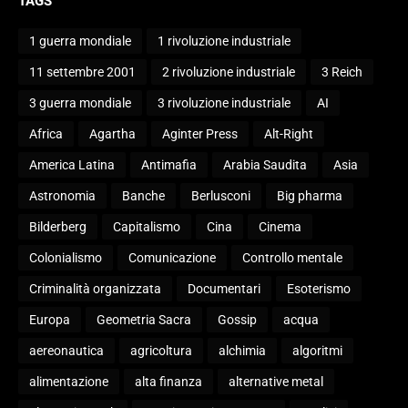
TAGS
1 guerra mondiale
1 rivoluzione industriale
11 settembre 2001
2 rivoluzione industriale
3 Reich
3 guerra mondiale
3 rivoluzione industriale
AI
Africa
Agartha
Aginter Press
Alt-Right
America Latina
Antimafia
Arabia Saudita
Asia
Astronomia
Banche
Berlusconi
Big pharma
Bilderberg
Capitalismo
Cina
Cinema
Colonialismo
Comunicazione
Controllo mentale
Criminalità organizzata
Documentari
Esoterismo
Europa
Geometria Sacra
Gossip
acqua
aereonautica
agricoltura
alchimia
algoritmi
alimentazione
alta finanza
alternative metal