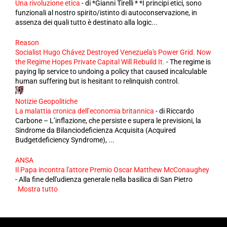
Una rivoluzione etica
-
di *Gianni Tirelli * *I principi etici, sono
funzionali al nostro spirito/istinto di autoconservazione, in
assenza dei quali tutto è destinato alla logic...
Reason
Socialist Hugo Chávez Destroyed Venezuela's Power Grid. Now
the Regime Hopes Private Capital Will Rebuild It.
-
The regime is
paying lip service to undoing a policy that caused incalculable
human suffering but is hesitant to relinquish control.
Notizie Geopolitiche
La malattia cronica dell’economia britannica
-
di Riccardo
Carbone – L’inflazione, che persiste e supera le previsioni, la
Sindrome da Bilanciodeficienza Acquisita (Acquired
Budgetdeficiency Syndrome), ...
ANSA
Il Papa incontra l'attore Premio Oscar Matthew McConaughey
-
Alla fine dell'udienza generale nella basilica di San Pietro
Mostra tutto