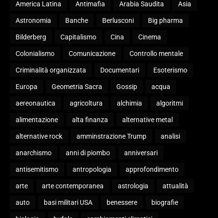
America Latina
Antimafia
Arabia Saudita
Asia
Astronomia
Banche
Berlusconi
Big pharma
Bilderberg
Capitalismo
Cina
Cinema
Colonialismo
Comunicazione
Controllo mentale
Criminalità organizzata
Documentari
Esoterismo
Europa
Geometria Sacra
Gossip
acqua
aereonautica
agricoltura
alchimia
algoritmi
alimentazione
alta finanza
alternative metal
alternative rock
amminstrazione Trump
analisi
anarchismo
anni di piombo
anniversari
antisemitismo
antropologia
approfondimento
arte
arte contemporanea
astrologia
attualità
auto
basi militari USA
benessere
biografie