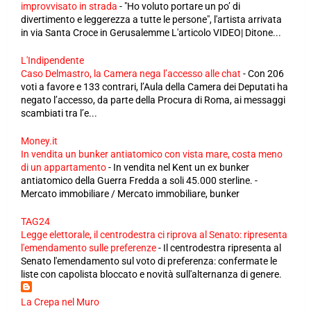
improvvisato in strada
-
"Ho voluto portare un po’ di
divertimento e leggerezza a tutte le persone", l'artista arrivata
in via Santa Croce in Gerusalemme L'articolo VIDEO| Ditone...
L'Indipendente
Caso Delmastro, la Camera nega l’accesso alle chat
-
Con 206
voti a favore e 133 contrari, l’Aula della Camera dei Deputati ha
negato l’accesso, da parte della Procura di Roma, ai messaggi
scambiati tra l’e...
Money.it
In vendita un bunker antiatomico con vista mare, costa meno
di un appartamento
-
In vendita nel Kent un ex bunker
antiatomico della Guerra Fredda a soli 45.000 sterline. -
Mercato immobiliare / Mercato immobiliare, bunker
TAG24
Legge elettorale, il centrodestra ci riprova al Senato: ripresenta
l'emendamento sulle preferenze
-
Il centrodestra ripresenta al
Senato l'emendamento sul voto di preferenza: confermate le
liste con capolista bloccato e novità sull'alternanza di genere.
La Crepa nel Muro