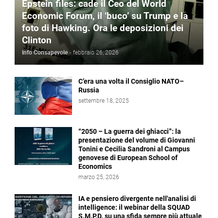
Epstein files: cade il Ceo del World
Economic Forum, il ‘buco’ su Trump e la
foto di Hawking. Ora le deposizioni dei
Clinton
Info Consapevole
-
febbraio 26, 2026
C’era una volta il Consiglio NATO–
Russia
settembre 18, 2025
“2050 – La guerra dei ghiacci”: la
presentazione del volume di Giovanni
Tonini e Cecilia Sandroni al Campus
genovese di European School of
Economics
marzo 25, 2026
IA e pensiero divergente nell'analisi di
intelligence: il webinar della SQUAD
S.M.P.D. su una sfida sempre più attuale