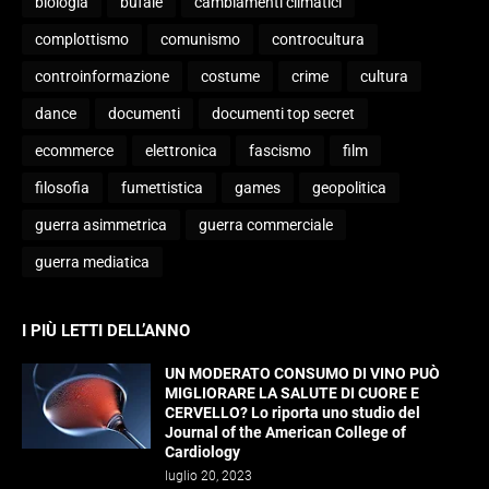
biologia
bufale
cambiamenti climatici
complottismo
comunismo
controcultura
controinformazione
costume
crime
cultura
dance
documenti
documenti top secret
ecommerce
elettronica
fascismo
film
filosofia
fumettistica
games
geopolitica
guerra asimmetrica
guerra commerciale
guerra mediatica
I PIÙ LETTI DELL’ANNO
UN MODERATO CONSUMO DI VINO PUÒ
MIGLIORARE LA SALUTE DI CUORE E
CERVELLO? Lo riporta uno studio del
Journal of the American College of
Cardiology
luglio 20, 2023