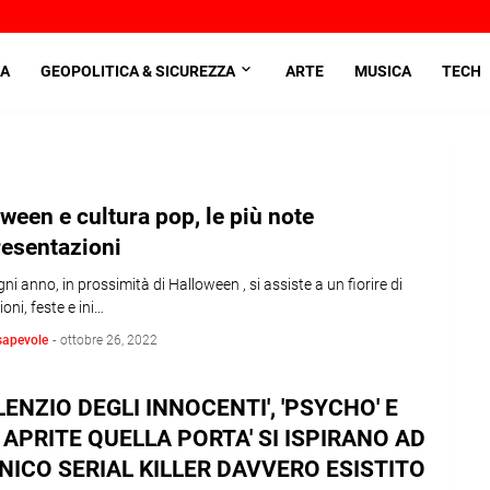
A
GEOPOLITICA & SICUREZZA
ARTE
MUSICA
TECH
ween e cultura pop, le più note
resentazioni
i anno, in prossimità di Halloween , si assiste a un fiorire di
oni, feste e ini…
sapevole
-
ottobre 26, 2022
SILENZIO DEGLI INNOCENTI', 'PSYCHO' E
 APRITE QUELLA PORTA' SI ISPIRANO AD
NICO SERIAL KILLER DAVVERO ESISTITO