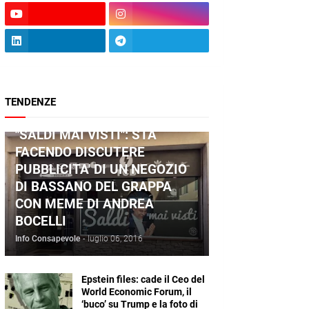
TENDENZE
ANDREA BOCELLI
"SALDI MAI VISTI": STA
FACENDO DISCUTERE
PUBBLICITA' DI UN NEGOZIO
DI BASSANO DEL GRAPPA
CON MEME DI ANDREA
BOCELLI
Info Consapevole
-
luglio 06, 2016
Epstein files: cade il Ceo del
World Economic Forum, il
‘buco’ su Trump e la foto di