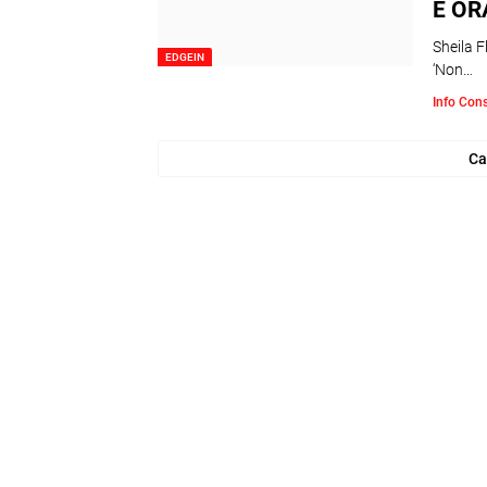
E OR
Sheila F
EDGEIN
‘Non…
Info Con
Ca