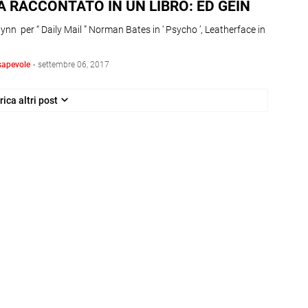
A RACCONTATO IN UN LIBRO: ED GEIN
lynn per “ Daily Mail ” Norman Bates in ‘ Psycho ’, Leatherface in
sapevole
-
settembre 06, 2017
rica altri post