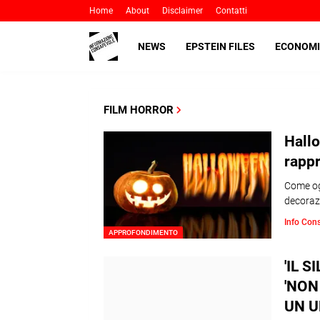
Home
About
Disclaimer
Contatti
NEWS
EPSTEIN FILES
ECONOMI
FILM HORROR
Hallo
rapp
Come ogn
decorazi
Info Con
APPROFONDIMENTO
'IL 
'NON
UN U