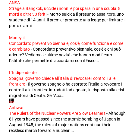
ANSA
Strage a Bangkok, uccide i nonni e poi spara in una scuola: 8
morti e oltre 30 feriti
-
Morto suicida il presunto assalitore, uno
studente di 14 anni. Il premier promette una legge per limitare il
porto d'armi
Money.it
Concordato preventivo biennale, cos'è, come funziona e come
è cambiato
-
Concordato preventivo biennale, cos'è e chi può
aderire? Vediamo le ultime novità che hanno modificato
l'istituto che permette di accordarsi con il Fisco...
L'Indipendente
Spagna, governo chiede all’Italia di revocare i controlli alle
frontiere
-
Il governo spagnolo ha esortato l’Italia a revocare i
controlli alle frontiere introdotti ad agosto, in risposta alla crisi
migratoria di Ceuta. Se l’Acc...
Antiwar
The Rulers of the Nuclear Powers Are Slow Learners
-
Although
81 years have passed since the atomic bombing of Japan in
August 1945, the rulers of major nations continue their
reckless march toward a nuclear ...