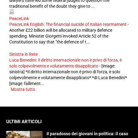
lawyers have led some federal judges to question the
traditional benefit of the doubt they give to ...
PeaceLink
PeaceLink English: The financial suicide of Italian rearmament
-
Another £22 billion will be allocated to military defence
spending. Minister Giorgetti invoked Article 52 of the
Constitution to say that "the defence of t...
Sinistra in Rete
Luca Benedini: Il diritto internazionale non è privo di forza, è
solo colpevolmente e volutamente disapplicato
-
[image:
sinistra] *Il diritto internazionale non è privo di forza, è solo
colpevolmente e volutamente disapplicato* *di Luca Benedini*
[image: falliment...
Mostra tutto
ULTIMI ARTICOLI
Il paradosso dei giovani in politica: il caso