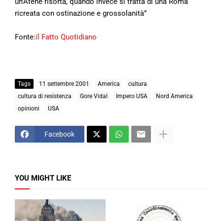
un’Atene risorta, quando invece si tratta di una Roma
ricreata con ostinazione e grossolanità”
Fonte:
il Fatto Quotidiano
Tags
11 settembre 2001
America
cultura
cultura di resistenza
Gore Vidal
Impero USA
Nord America
opinioni
USA
Facebook
YOU MIGHT LIKE