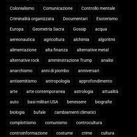
Colonialismo
Comunicazione
Controllo mentale
Criminalità organizzata
Documentari
Esoterismo
Europa
Geometria Sacra
Gossip
acqua
aereonautica
agricoltura
alchimia
algoritmi
alimentazione
alta finanza
alternative metal
alternative rock
amminstrazione Trump
analisi
anarchismo
anni di piombo
anniversari
antisemitismo
antropologia
approfondimento
arte
arte contemporanea
astrologia
attualità
auto
basi militari USA
benessere
biografie
biologia
bufale
cambiamenti climatici
complottismo
comunismo
controcultura
controinformazione
costume
crime
cultura