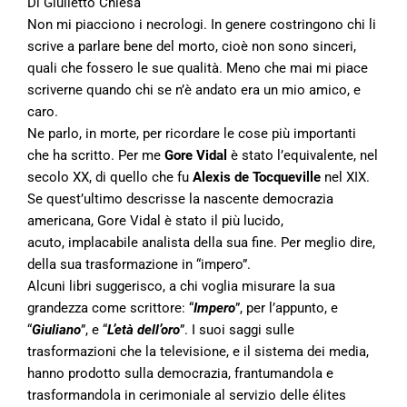
Di Giulietto Chiesa
Non mi piacciono i necrologi. In genere costringono chi li
scrive a parlare bene del morto, cioè non sono sinceri,
quali che fossero le sue qualità. Meno che mai mi piace
scriverne quando chi se n’è andato era un mio amico, e
caro.
Ne parlo, in morte, per ricordare le cose più importanti
che ha scritto. Per me
Gore Vidal
è stato l’equivalente, nel
secolo XX, di quello che fu
Alexis de Tocqueville
nel XIX.
Se quest’ultimo descrisse la nascente democrazia
americana, Gore Vidal è stato il più lucido,
acuto, implacabile analista della sua fine. Per meglio dire,
della sua trasformazione in “impero”.
Alcuni libri suggerisco, a chi voglia misurare la sua
grandezza come scrittore: “
Impero
”, per l’appunto, e
“
Giuliano
”, e “
L’età dell’oro
”. I suoi saggi sulle
trasformazioni che la televisione, e il sistema dei media,
hanno prodotto sulla democrazia, frantumandola e
trasformandola in cerimoniale al servizio delle élites