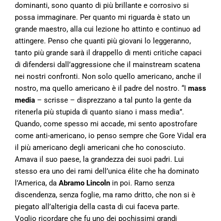
dominanti, sono quanto di più brillante e corrosivo si
possa immaginare. Per quanto mi riguarda è stato un
grande maestro, alla cui lezione ho attinto e continuo ad
attingere. Penso che quanti più giovani lo leggeranno,
tanto più grande sarà il drappello di menti critiche capaci
di difendersi dall’aggressione che il mainstream scatena
nei nostri confronti. Non solo quello americano, anche il
nostro, ma quello americano è il padre del nostro. “I
mass
media
– scrisse – disprezzano a tal punto la gente da
ritenerla più stupida di quanto siano i mass media”.
Quando, come spesso mi accade, mi sento apostrofare
come anti-americano, io penso sempre che Gore Vidal era
il più americano degli americani che ho conosciuto.
Amava il suo paese, la grandezza dei suoi padri. Lui
stesso era uno dei rami dell’unica élite che ha dominato
l’America, da
Abramo Lincoln
in poi. Ramo senza
discendenza, senza foglie, ma ramo dritto, che non si è
piegato all’alterigia della casta di cui faceva parte.
Voglio ricordare che fu uno dei pochissimi grandi