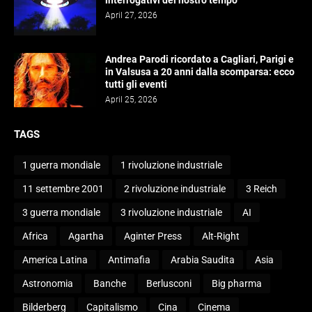
interrogativi del nostro tempo
April 27, 2026
Andrea Parodi ricordato a Cagliari, Parigi e
in Valsusa a 20 anni dalla scomparsa: ecco
tutti gli eventi
April 25, 2026
TAGS
1 guerra mondiale
1 rivoluzione industriale
11 settembre 2001
2 rivoluzione industriale
3 Reich
3 guerra mondiale
3 rivoluzione industriale
AI
Africa
Agartha
Aginter Press
Alt-Right
America Latina
Antimafia
Arabia Saudita
Asia
Astronomia
Banche
Berlusconi
Big pharma
Bilderberg
Capitalismo
Cina
Cinema