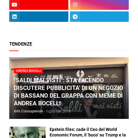
TENDENZE
ANDREA BOCELLI
"SALDI MAI VISTI": STA FACENDO
DISCUTERE PUBBLICITA' DI UN NEGOZIO
DI BASSANO DEL GRAPPA CON MEME DI
ANDREA BOCELLI
Info Consapevole
-
luglio 06, 2016
Epstein files: cade il Ceo del World
Economic Forum, il ‘buco’ su Trump e la