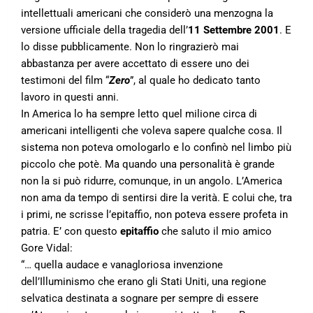
intellettuali americani che considerò una menzogna la
versione ufficiale della tragedia dell’
11 Settembre 2001
. E
lo disse pubblicamente. Non lo ringrazierò mai
abbastanza per avere accettato di essere uno dei
testimoni del film “
Zero
”, al quale ho dedicato tanto
lavoro in questi anni.
In America lo ha sempre letto quel milione circa di
americani intelligenti che voleva sapere qualche cosa. Il
sistema non poteva omologarlo e lo confinò nel limbo più
piccolo che potè. Ma quando una personalità è grande
non la si può ridurre, comunque, in un angolo. L’America
non ama da tempo di sentirsi dire la verità. E colui che, tra
i primi, ne scrisse l’epitaffio, non poteva essere profeta in
patria. E’ con questo
epitaffio
che saluto il mio amico
Gore Vidal:
“… quella audace e vanagloriosa invenzione
dell’Illuminismo che erano gli Stati Uniti, una regione
selvatica destinata a sognare per sempre di essere