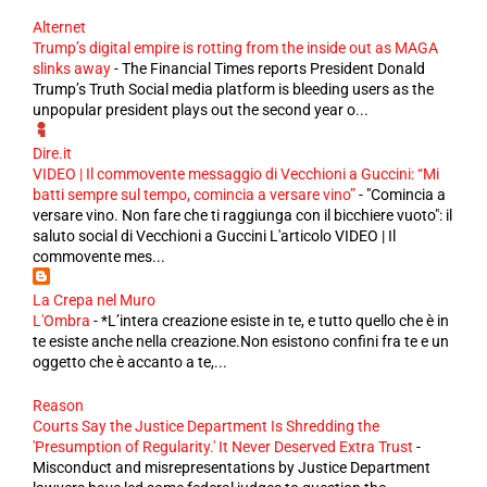
Alternet
Trump’s digital empire is rotting from the inside out as MAGA
slinks away
-
The Financial Times reports President Donald
Trump’s Truth Social media platform is bleeding users as the
unpopular president plays out the second year o...
Dire.it
VIDEO | Il commovente messaggio di Vecchioni a Guccini: “Mi
batti sempre sul tempo, comincia a versare vino”
-
"Comincia a
versare vino. Non fare che ti raggiunga con il bicchiere vuoto": il
saluto social di Vecchioni a Guccini L'articolo VIDEO | Il
commovente mes...
La Crepa nel Muro
L'Ombra
-
*L’intera creazione esiste in te, e tutto quello che è in
te esiste anche nella creazione.Non esistono confini fra te e un
oggetto che è accanto a te,...
Reason
Courts Say the Justice Department Is Shredding the
'Presumption of Regularity.' It Never Deserved Extra Trust
-
Misconduct and misrepresentations by Justice Department