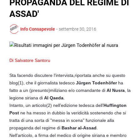
PROPAGANDA DEL REGIME DI
ASSAD'
Info Consapevole
-
settembre 30, 2016
Di Salvatore Santoru
Sta facendo discutere l'intervista,riportata anche su questo
blog(1), che il giornalista
tedesco
Jürgen Todenhöfer
ha
fatto a un (presunto)miliziano e/o comandante di
Al Nusra
, la
legione siriana di
Al Qaeda
.
Intanto, un articolo(2) nell'edizione tedesca dell'
Huffington
Post
ne ha messo in dubbio la veridicità sostenendo che si
tratta di una sorta di "messa in scena" funzionale alla
propaganda del regime di
Bashar al-Assad
.
Nell'articolo, a firma del medico di origine siriana e membro