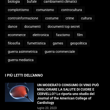
biologia
bufale
cambiamenti climatici
complottismo
comunismo
controcultura
controinformazione
costume
crime
cultura
dance
documenti
documenti top secret
ecommerce
elettronica
fascismo
film
filosofia
fumettistica
games
geopolitica
guerra asimmetrica
guerra commerciale
guerra mediatica
I PIÙ LETTI DELL’ANNO
UN MODERATO CONSUMO DI VINO PUÒ
MIGLIORARE LA SALUTE DI CUORE E
CERVELLO? Lo riporta uno studio del
Journal of the American College of
Cardiology
luglio 20, 2023