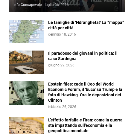
Info Consapevole
-
luglio 06, 2016
Le famiglie di ‘Ndrangheta? La “mappa”
città per città
gennaio 18, 2016
Il paradosso dei giovani in politica: il
caso Sardegna
giugno 29, 2026
Epstein files: cade il Ceo del World
Economic Forum, il ‘buco’ su Trump e la
foto di Hawking. Ora le deposizioni dei
Clinton
febbraio 26, 2026
L’effetto farfalla e l'Iran: come la guerra
sta impattando sull'economia e la
geopolitica mondiale