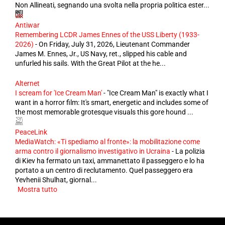
Non Allineati, segnando una svolta nella propria politica ester...
Antiwar
Remembering LCDR James Ennes of the USS Liberty (1933-
2026)
-
On Friday, July 31, 2026, Lieutenant Commander
James M. Ennes, Jr., US Navy, ret., slipped his cable and
unfurled his sails. With the Great Pilot at the he...
Alternet
I scream for 'Ice Cream Man'
-
"Ice Cream Man" is exactly what I
want in a horror film: It's smart, energetic and includes some of
the most memorable grotesque visuals this gore hound ...
PeaceLink
MediaWatch: «Ti spediamo al fronte»: la mobilitazione come
arma contro il giornalismo investigativo in Ucraina
-
La polizia
di Kiev ha fermato un taxi, ammanettato il passeggero e lo ha
portato a un centro di reclutamento. Quel passeggero era
Yevhenii Shulhat, giornal...
Mostra tutto