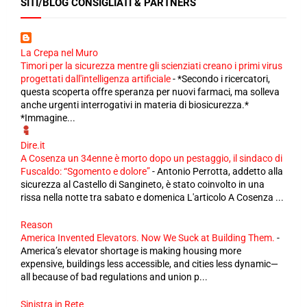
SITI/BLOG CONSIGLIATI & PARTNERS
La Crepa nel Muro
Timori per la sicurezza mentre gli scienziati creano i primi virus
progettati dall'intelligenza artificiale
-
*Secondo i ricercatori,
questa scoperta offre speranza per nuovi farmaci, ma solleva
anche urgenti interrogativi in ​​materia di biosicurezza.*
*Immagine...
Dire.it
A Cosenza un 34enne è morto dopo un pestaggio, il sindaco di
Fuscaldo: “Sgomento e dolore”
-
Antonio Perrotta, addetto alla
sicurezza al Castello di Sangineto, è stato coinvolto in una
rissa nella notte tra sabato e domenica L'articolo A Cosenza ...
Reason
America Invented Elevators. Now We Suck at Building Them.
-
America’s elevator shortage is making housing more
expensive, buildings less accessible, and cities less dynamic—
all because of bad regulations and union p...
Sinistra in Rete