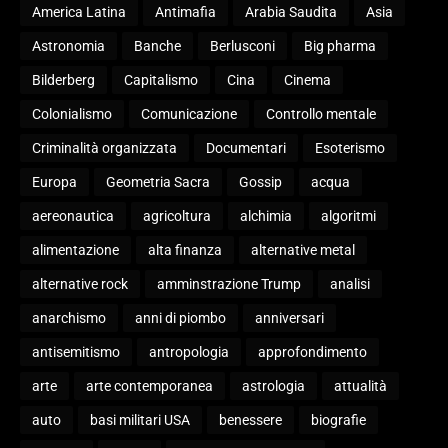
America Latina
Antimafia
Arabia Saudita
Asia
Astronomia
Banche
Berlusconi
Big pharma
Bilderberg
Capitalismo
Cina
Cinema
Colonialismo
Comunicazione
Controllo mentale
Criminalità organizzata
Documentari
Esoterismo
Europa
Geometria Sacra
Gossip
acqua
aereonautica
agricoltura
alchimia
algoritmi
alimentazione
alta finanza
alternative metal
alternative rock
amminstrazione Trump
analisi
anarchismo
anni di piombo
anniversari
antisemitismo
antropologia
approfondimento
arte
arte contemporanea
astrologia
attualità
auto
basi militari USA
benessere
biografie