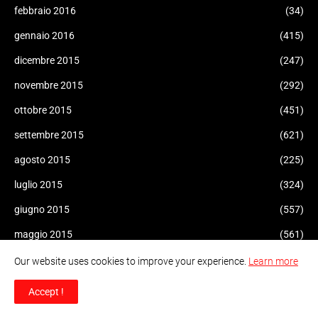
febbraio 2016
(34)
gennaio 2016
(415)
dicembre 2015
(247)
novembre 2015
(292)
ottobre 2015
(451)
settembre 2015
(621)
agosto 2015
(225)
luglio 2015
(324)
giugno 2015
(557)
maggio 2015
(561)
aprile 2015
(471)
Our website uses cookies to improve your experience.
Learn more
marzo 2015
(470)
Accept !
febbraio 2015
(155)