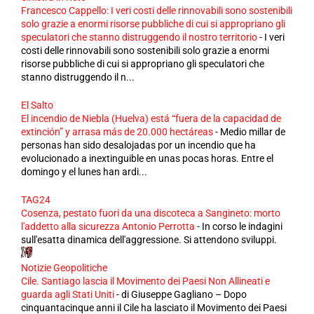
Francesco Cappello: I veri costi delle rinnovabili sono sostenibili
solo grazie a enormi risorse pubbliche di cui si appropriano gli
speculatori che stanno distruggendo il nostro territorio
-
I veri
costi delle rinnovabili sono sostenibili solo grazie a enormi
risorse pubbliche di cui si appropriano gli speculatori che
stanno distruggendo il n...
El Salto
El incendio de Niebla (Huelva) está “fuera de la capacidad de
extinción” y arrasa más de 20.000 hectáreas
-
Medio millar de
personas han sido desalojadas por un incendio que ha
evolucionado a inextinguible en unas pocas horas. Entre el
domingo y el lunes han ardi...
TAG24
Cosenza, pestato fuori da una discoteca a Sangineto: morto
l'addetto alla sicurezza Antonio Perrotta
-
In corso le indagini
sull'esatta dinamica dell'aggressione. Si attendono sviluppi.
Notizie Geopolitiche
Cile. Santiago lascia il Movimento dei Paesi Non Allineati e
guarda agli Stati Uniti
-
di Giuseppe Gagliano – Dopo
cinquantacinque anni il Cile ha lasciato il Movimento dei Paesi