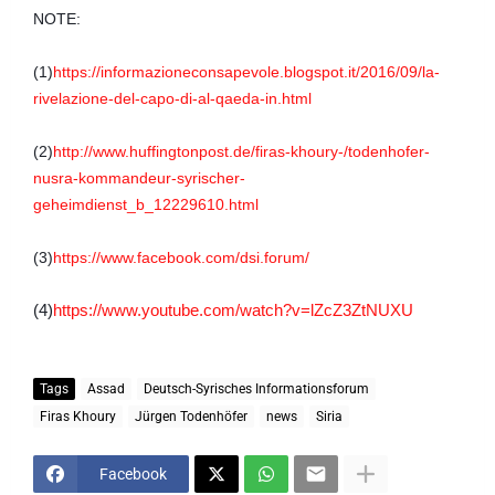
NOTE:
(1)
https://informazioneconsapevole.blogspot.it/2016/09/la-
rivelazione-del-capo-di-al-qaeda-in.html
(2)
http://www.huffingtonpost.de/firas-khoury-/todenhofer-
nusra-kommandeur-syrischer-
geheimdienst_b_12229610.html
(3)
https://www.facebook.com/dsi.forum/
(4)
https://www.youtube.com/watch?v=lZcZ3ZtNUXU
Tags
Assad
Deutsch-Syrisches Informationsforum
Firas Khoury
Jürgen Todenhöfer
news
Siria
Facebook