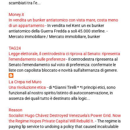
scambiati tra l’e...
Money.it
In vendita un bunker antiatomico con vista mare, costa meno
di un appartamento
-
In vendita nel Kent un ex bunker
antiatomico della Guerra Fredda a soli 45.000 sterline. -
Mercato immobiliare / Mercato immobiliare, bunker
TAG24
Legge elettorale, il centrodestra ci riprova al Senato: ripresenta
l'emendamento sulle preferenze
-
Il centrodestra ripresenta al
Senato l'emendamento sul voto di preferenza: confermate le
liste con capolista bloccato e novità sull'alternanza di genere.
La Crepa nel Muro
Una rivoluzione etica
-
di *Gianni Tirelli * *I principi etici, sono
funzionali al nostro spirito/istinto di autoconservazione, in
assenza dei quali tutto è destinato alla logic...
Reason
Socialist Hugo Chávez Destroyed Venezuela's Power Grid. Now
the Regime Hopes Private Capital Will Rebuild It.
-
The regime is
paying lip service to undoing a policy that caused incalculable