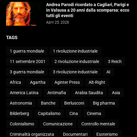
Andrea Parodi ricordato a Cagliari, Parigi e
in Valsusa a 20 anni dalla scomparsa: ecco
tutti gli eventi
April 25, 2026
TAGS
1 guerra mondiale
1 rivoluzione industriale
11 settembre 2001
2 rivoluzione industriale
3 Reich
3 guerra mondiale
3 rivoluzione industriale
AI
Africa
Agartha
Aginter Press
Alt-Right
America Latina
Antimafia
Arabia Saudita
Asia
Astronomia
Banche
Berlusconi
Big pharma
Bilderberg
Capitalismo
Cina
Cinema
Colonialismo
Comunicazione
Controllo mentale
Criminalità organizzata
Documentari
Esoterismo