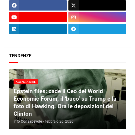
TENDENZE
AGENZIA DIRE
Epstein files: cade il Ceo del World
Economic Forum, il ‘buco’ su Trump e la
foto di Hawking. Ora le deposizioni dei
Clinton
Info Consapevole
-
febbraio 26, 2026