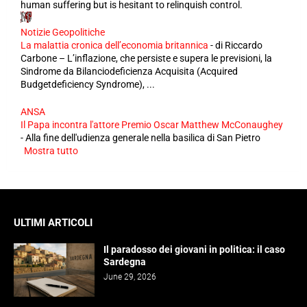
human suffering but is hesitant to relinquish control.
Notizie Geopolitiche
La malattia cronica dell’economia britannica
-
di Riccardo
Carbone – L’inflazione, che persiste e supera le previsioni, la
Sindrome da Bilanciodeficienza Acquisita (Acquired
Budgetdeficiency Syndrome), ...
ANSA
Il Papa incontra l'attore Premio Oscar Matthew McConaughey
-
Alla fine dell'udienza generale nella basilica di San Pietro
Mostra tutto
ULTIMI ARTICOLI
Il paradosso dei giovani in politica: il caso
Sardegna
June 29, 2026