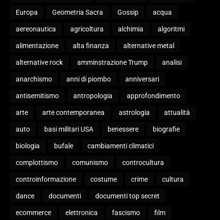
Europa
Geometria Sacra
Gossip
acqua
aereonautica
agricoltura
alchimia
algoritmi
alimentazione
alta finanza
alternative metal
alternative rock
amminstrazione Trump
analisi
anarchismo
anni di piombo
anniversari
antisemitismo
antropologia
approfondimento
arte
arte contemporanea
astrologia
attualità
auto
basi militari USA
benessere
biografie
biologia
bufale
cambiamenti climatici
complottismo
comunismo
controcultura
controinformazione
costume
crime
cultura
dance
documenti
documenti top secret
ecommerce
elettronica
fascismo
film