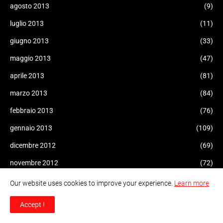
agosto 2013
(9)
luglio 2013
(11)
giugno 2013
(33)
maggio 2013
(47)
aprile 2013
(81)
marzo 2013
(84)
febbraio 2013
(76)
gennaio 2013
(109)
dicembre 2012
(69)
novembre 2012
(72)
ottobre 2012
(83)
Our website uses cookies to improve your experience.
Learn more
settembre 2012
(210)
Accept !
agosto 2012
(165)