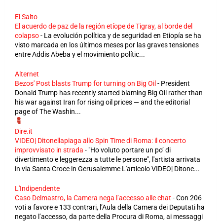
El Salto
El acuerdo de paz de la región etíope de Tigray, al borde del
colapso
-
La evolución política y de seguridad en Etiopía se ha
visto marcada en los últimos meses por las graves tensiones
entre Addis Abeba y el movimiento polític...
Alternet
Bezos' Post blasts Trump for turning on Big Oil
-
President
Donald Trump has recently started blaming Big Oil rather than
his war against Iran for rising oil prices — and the editorial
page of The Washin...
Dire.it
VIDEO| Ditonellapiaga allo Spin Time di Roma: il concerto
improvvisato in strada
-
"Ho voluto portare un po’ di
divertimento e leggerezza a tutte le persone", l'artista arrivata
in via Santa Croce in Gerusalemme L'articolo VIDEO| Ditone...
L'Indipendente
Caso Delmastro, la Camera nega l’accesso alle chat
-
Con 206
voti a favore e 133 contrari, l’Aula della Camera dei Deputati ha
negato l’accesso, da parte della Procura di Roma, ai messaggi