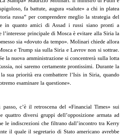
 «La Stampa» Maurizio Molinari. Il ministro di Putin è
igoloso, fa battute, augura «salute» a chi in platea
Storia russa” per comprendere meglio la strategia del
 in quanto amici di Assad i russi siano pronti a
l’interesse principale di Mosca è evitare alla Siria la
omesso sia «dovuto da tempo». Molinari chiede allora
Mosca e Trump sia sulla Siria e Lavrov non si sottrae.
Se la nuova amministrazione si concentrerà sulla lotta
Russia, noi saremo certamente prontissimi. Durante la
a sua priorità era combattere l’Isis in Siria, quando
a potremo esaminare la questione».
 passo, c’è il retroscena del «Financial Times» sui
 e quattro diversi gruppi dell’opposizione armata ad
e le indiscrezioni che filtrano dall’incontro tra Kerry
nte il quale il segretario di Stato americano avrebbe