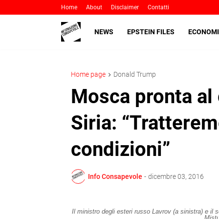
Home
About
Disclaimer
Contatti
NEWS
EPSTEIN FILES
ECONOMI
Home page
Donald Trump
Mosca pronta al
Siria: “Trattere
condizioni”
Info Consapevole
-
dicembre 03, 2016
Il ministro degli esteri russo Lavrov (a sinistra) e il
Mist