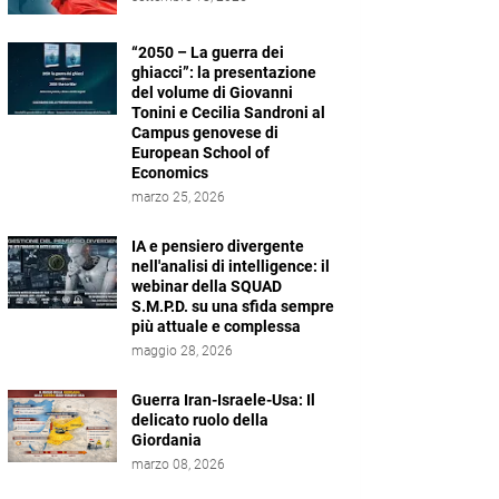
“2050 – La guerra dei
ghiacci”: la presentazione
del volume di Giovanni
Tonini e Cecilia Sandroni al
Campus genovese di
European School of
Economics
marzo 25, 2026
IA e pensiero divergente
nell'analisi di intelligence: il
webinar della SQUAD
S.M.P.D. su una sfida sempre
più attuale e complessa
maggio 28, 2026
Guerra Iran-Israele-Usa: Il
delicato ruolo della
Giordania
marzo 08, 2026