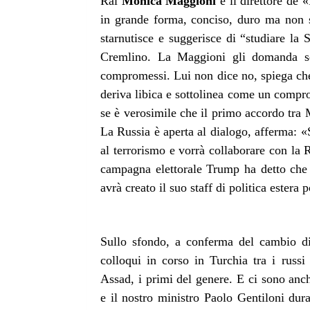
Rai
Monica Maggioni
e il direttore de
in grande forma, conciso, duro ma non sp
starnutisce e suggerisce di “studiare la 
Cremlino. La Maggioni gli domanda se
compromessi. Lui non dice no, spiega che 
deriva libica e sottolinea come un compr
se è verosimile che il primo accordo tra 
La Russia è aperta al dialogo, afferma: «
al terrorismo e vorrà collaborare con la 
campagna elettorale Trump ha detto che l
avrà creato il suo staff di politica ester
Sullo sfondo, a conferma del cambio di
colloqui in corso in Turchia tra i russi
Assad, i primi del genere. E ci sono anch
e il nostro ministro Paolo Gentiloni dura