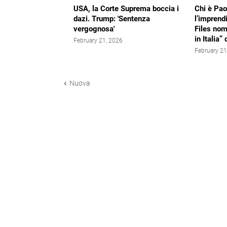
USA, la Corte Suprema boccia i
Chi è Pao
dazi. Trump: 'Sentenza
l’imprend
vergognosa'
Files nom
in Italia
February 21, 2026
February 21
Nuova