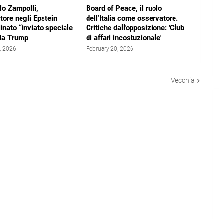
lo Zampolli,
Board of Peace, il ruolo
itore negli Epstein
dell’Italia come osservatore.
inato “inviato speciale
Critiche dall'opposizione: 'Club
” da Trump
di affari incostuzionale'
, 2026
February 20, 2026
Vecchia