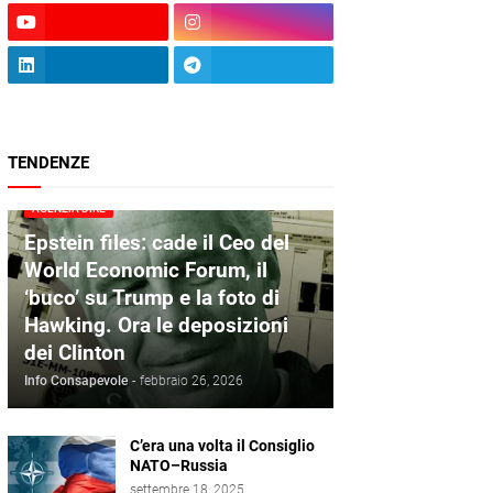
TENDENZE
AGENZIA DIRE
Epstein files: cade il Ceo del
World Economic Forum, il
‘buco’ su Trump e la foto di
Hawking. Ora le deposizioni
dei Clinton
Info Consapevole
-
febbraio 26, 2026
C’era una volta il Consiglio
NATO–Russia
settembre 18, 2025