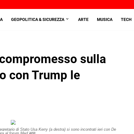
A
GEOPOLITICA & SICUREZZA
ARTE
MUSICA
TECH
 compromesso sulla
mo con Trump le
 segretario di Stato Usa Kerry (a destra) si sono incontrati ieri con De
ura al forum Med
AFP