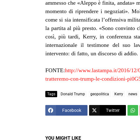
ammesso che «Aleppo è finita, andata» ma
momento di riprendere i negoziati». Mol
come si sia intensificata l’offensiva mil
la partita al più presto. «Sono convinto c
così, più tardi, Kerry, in conferenza s
internazionale il testimone del suo l
intervento: di fatto, un discorso di addio.
FONTE:
http://www.lastampa.it/2016/12/0
tratteremo-con-trump-le-condizioni-
Tags
Donald Trump
geopolitica
Kerry
news
Facebook
Twitter
YOU MIGHT LIKE