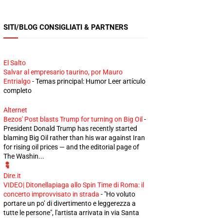
SITI/BLOG CONSIGLIATI & PARTNERS
El Salto
Salvar al empresario taurino, por Mauro
Entrialgo
-
Temas principal: Humor Leer artículo
completo
Alternet
Bezos' Post blasts Trump for turning on Big Oil
-
President Donald Trump has recently started
blaming Big Oil rather than his war against Iran
for rising oil prices — and the editorial page of
The Washin...
Dire.it
VIDEO| Ditonellapiaga allo Spin Time di Roma: il
concerto improvvisato in strada
-
"Ho voluto
portare un po’ di divertimento e leggerezza a
tutte le persone", l'artista arrivata in via Santa