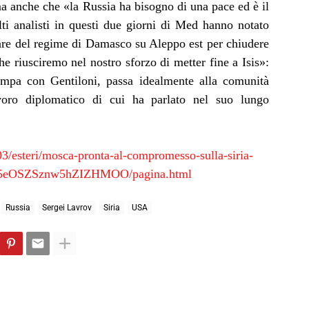
 anche che «la Russia ha bisogno di una pace ed è il
ti analisti in questi due giorni di Med hanno notato
itare del regime di Damasco su Aleppo est per chiudere
he riusciremo nel nostro sforzo di metter fine a Isis»:
tampa con Gentiloni, passa idealmente alla comunità
avoro diplomatico di cui ha parlato nel suo lungo
3/esteri/mosca-pronta-al-compromesso-sulla-siria-
pi0G5eOSZSznw5hZIZHMOO/pagina.html
Russia
Sergei Lavrov
Siria
USA