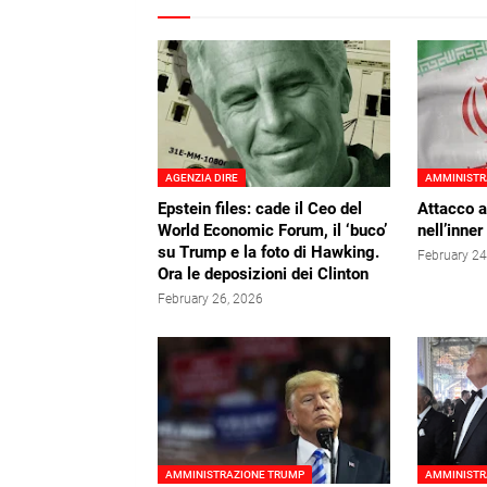
AGENZIA DIRE
AMMINISTR
Epstein files: cade il Ceo del
Attacco al
World Economic Forum, il ‘buco’
nell’inner
su Trump e la foto di Hawking.
February 24
Ora le deposizioni dei Clinton
February 26, 2026
AMMINISTRAZIONE TRUMP
AMMINISTR