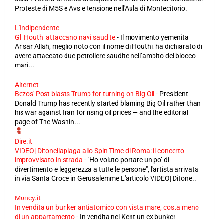
Proteste di M5S e Avs e tensione nell'Aula di Montecitorio.
L'Indipendente
Gli Houthi attaccano navi saudite
-
Il movimento yemenita
Ansar Allah, meglio noto con il nome di Houthi, ha dichiarato di
avere attaccato due petroliere saudite nell’ambito del blocco
mari...
Alternet
Bezos' Post blasts Trump for turning on Big Oil
-
President
Donald Trump has recently started blaming Big Oil rather than
his war against Iran for rising oil prices — and the editorial
page of The Washin...
Dire.it
VIDEO| Ditonellapiaga allo Spin Time di Roma: il concerto
improvvisato in strada
-
"Ho voluto portare un po’ di
divertimento e leggerezza a tutte le persone", l'artista arrivata
in via Santa Croce in Gerusalemme L'articolo VIDEO| Ditone...
Money.it
In vendita un bunker antiatomico con vista mare, costa meno
di un appartamento
-
In vendita nel Kent un ex bunker