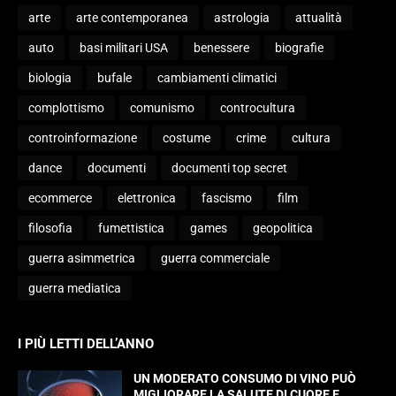
arte
arte contemporanea
astrologia
attualità
auto
basi militari USA
benessere
biografie
biologia
bufale
cambiamenti climatici
complottismo
comunismo
controcultura
controinformazione
costume
crime
cultura
dance
documenti
documenti top secret
ecommerce
elettronica
fascismo
film
filosofia
fumettistica
games
geopolitica
guerra asimmetrica
guerra commerciale
guerra mediatica
I PIÙ LETTI DELL’ANNO
UN MODERATO CONSUMO DI VINO PUÒ
MIGLIORARE LA SALUTE DI CUORE E