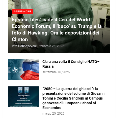
AGENZIA DIRE
Epstein files: cade il Ceo del World
Economic Forum, il ‘buco’ su Trump e la
foto di Hawking. Ora le deposizioni dei
Clinton
Info Consapevole
-
febbraio 26, 2026
C’era una volta il Consiglio NATO–
Russia
settembre 18, 2025
“2050 – La guerra dei ghiacci”: la
presentazione del volume di Giovanni
Tonini e Cecilia Sandroni al Campus
genovese di European School of
Economics
marzo 25, 2026