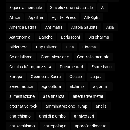
3 guerra mondiale
3 rivoluzione industriale
AI
Africa
Agartha
Aginter Press
Alt-Right
America Latina
Antimafia
Arabia Saudita
Asia
Astronomia
Banche
Berlusconi
Big pharma
Bilderberg
Capitalismo
Cina
Cinema
Colonialismo
Comunicazione
Controllo mentale
Criminalità organizzata
Documentari
Esoterismo
Europa
Geometria Sacra
Gossip
acqua
aereonautica
agricoltura
alchimia
algoritmi
alimentazione
alta finanza
alternative metal
alternative rock
amminstrazione Trump
analisi
anarchismo
anni di piombo
anniversari
antisemitismo
antropologia
approfondimento