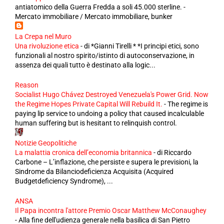
antiatomico della Guerra Fredda a soli 45.000 sterline. -
Mercato immobiliare / Mercato immobiliare, bunker
La Crepa nel Muro
Una rivoluzione etica
-
di *Gianni Tirelli * *I principi etici, sono
funzionali al nostro spirito/istinto di autoconservazione, in
assenza dei quali tutto è destinato alla logic...
Reason
Socialist Hugo Chávez Destroyed Venezuela's Power Grid. Now
the Regime Hopes Private Capital Will Rebuild It.
-
The regime is
paying lip service to undoing a policy that caused incalculable
human suffering but is hesitant to relinquish control.
Notizie Geopolitiche
La malattia cronica dell’economia britannica
-
di Riccardo
Carbone – L’inflazione, che persiste e supera le previsioni, la
Sindrome da Bilanciodeficienza Acquisita (Acquired
Budgetdeficiency Syndrome), ...
ANSA
Il Papa incontra l'attore Premio Oscar Matthew McConaughey
-
Alla fine dell'udienza generale nella basilica di San Pietro