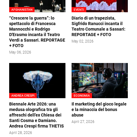
AFGHANISTAN
EVENTI
“Crescere la guerra”: lo
Diario di un trapezista,
spettacolo di Francesca
Sigfrido Ranucci incanta il
Mannocchi e Rodrigo
Teatro Comunale a Sassari:
D'Erasmo incanta il Teatro
REPORTAGE + FOTO
Verdi a Sassari. REPORTAGE
May 02, 2026
+ FOTO
May 06, 2026
ANDREA CRESPI
ECONOMIA
Biennale Arte 2026: una
Il marketing del gioco legale
medusa olografica tra gli
e la minaccia del bonus
affreschi dell’ex Chiesa dei
abuse
Santi Cosma e Damiano.
April 27, 2026
Andrea Crespi firma THETIS
April 28, 2026