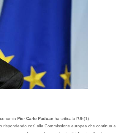
l'economia
Pier Carlo Padoan
ha criticato l'UE(1).
to
rispondendo così alla Commissione europea
che continua a