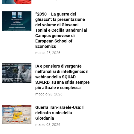
“2050 – La guerra dei
ghiacci”: la presentazione
del volume di Giovanni
Tonini e Cecilia Sandroni al
Campus genovese di
European School of
Economics
marzo 25, 2026
IA e pensiero divergente
nell'analisi di intelligence: il
webinar della SQUAD
S.M.P.D. su una sfida sempre
più attuale e complessa
maggio 28, 2026
Guerra Iran-Israele-Usa: Il
delicato ruolo della
Giordania
marzo 08, 2026