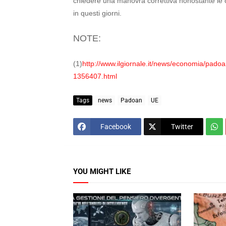
chiedere una manovra correttiva nonostante le c
in questi giorni.
NOTE:
(1)
http://www.ilgiornale.it/news/economia/padoa
1356407.html
Tags
news
Padoan
UE
Facebook
Twitter
YOU MIGHT LIKE