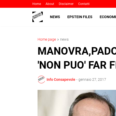
Home
About
Disclaimer
Contatti
NEWS
EPSTEIN FILES
ECONOMI
Home page
news
MANOVRA,PADOA
'NON PUO' FAR F
Info Consapevole
-
gennaio 27, 2017