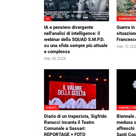
AI
AMMINISTR
IA e pensiero divergente
Guerra in 
nell'analisi di intelligence: il
situazione
webinar della SQUAD S.M.P.D.
Francesc
su una sfida sempre più attuale
May 10, 20
e complessa
May 28, 2026
EVENTI
ANDREA CR
Diario di un trapezista, Sigfrido
Biennale 
Ranucci incanta il Teatro
medusa ol
Comunale a Sassari:
affreschi
REPORTAGE + FOTO
Santi Co