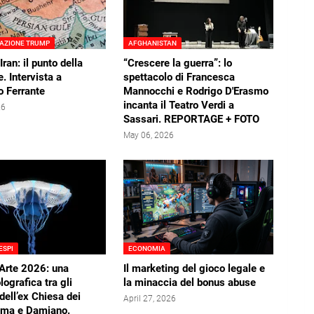
AZIONE TRUMP
AFGHANISTAN
Iran: il punto della
“Crescere la guerra”: lo
. Intervista a
spettacolo di Francesca
o Ferrante
Mannocchi e Rodrigo D'Erasmo
incanta il Teatro Verdi a
26
Sassari. REPORTAGE + FOTO
May 06, 2026
ESPI
ECONOMIA
Arte 2026: una
Il marketing del gioco legale e
ografica tra gli
la minaccia del bonus abuse
 dell’ex Chiesa dei
April 27, 2026
sma e Damiano.