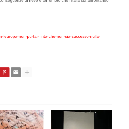
onseguenze di neve e terremoto che l'Italia sta affrontando
n-leuropa-non-pu-far-finta-che-non-sia-successo-nulla-