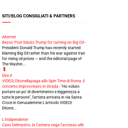
SITI/BLOG CONSIGLIATI & PARTNERS
Alternet
Bezos' Post blasts Trump for turning on Big Oil
-
President Donald Trump has recently started
blaming Big Oil rather than his war against Iran
for rising oil prices — and the editorial page of
The Washin...
Dire.it
VIDEO| Ditonellapiaga allo Spin Time di Roma: il
concerto improvvisato in strada
-
"Ho voluto
portare un po’ di divertimento e leggerezza a
tutte le persone", l'artista arrivata in via Santa
Croce in Gerusalemme L'articolo VIDEO|
Ditone...
L'Indipendente
Caso Delmastro, la Camera nega l’accesso alle