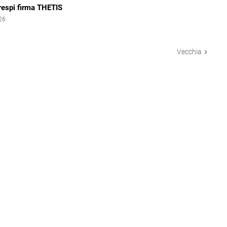
respi firma THETIS
026
Vecchia