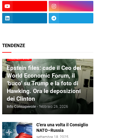
TENDENZE
AGENZIA DIRE
Epstein files: cade il Ceo del
World Economic Forum, il
‘buco’ su Trump e la foto di
Hawking. Ora le deposizioni
dei Clinton
Info Consapevole
-
febbraio 26, 2026
C’era una volta il Consiglio
NATO–Russia
settembre 18, 2025