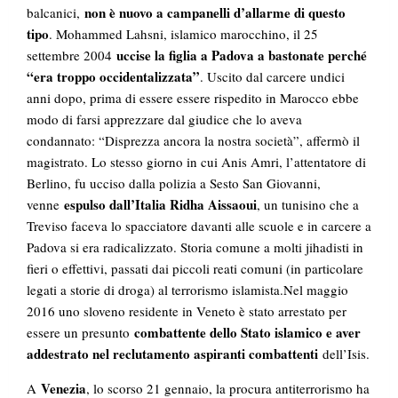
non è nuovo a campanelli d’allarme di questo
balcanici,
tipo
. Mohammed Lahsni, islamico marocchino, il 25
uccise la figlia a Padova a bastonate perché
settembre 2004
“era troppo occidentalizzata”
. Uscito dal carcere undici
anni dopo, prima di essere essere rispedito in Marocco ebbe
modo di farsi apprezzare dal giudice che lo aveva
condannato: “Disprezza ancora la nostra società”, affermò il
magistrato. Lo stesso giorno in cui Anis Amri, l’attentatore di
Berlino, fu ucciso dalla polizia a Sesto San Giovanni,
espulso dall’Italia Ridha Aissaoui
venne
, un tunisino che a
Treviso faceva lo spacciatore davanti alle scuole e in carcere a
Padova si era radicalizzato. Storia comune a molti jihadisti in
fieri o effettivi, passati dai piccoli reati comuni (in particolare
legati a storie di droga) al terrorismo islamista.Nel maggio
2016 uno sloveno residente in Veneto è stato arrestato per
combattente dello Stato islamico e aver
essere un presunto
addestrato nel reclutamento aspiranti combattenti
dell’Isis.
Venezia
A
, lo scorso 21 gennaio, la procura antiterrorismo ha