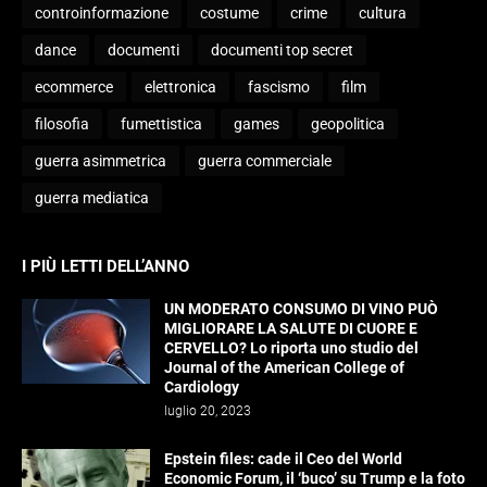
controinformazione
costume
crime
cultura
dance
documenti
documenti top secret
ecommerce
elettronica
fascismo
film
filosofia
fumettistica
games
geopolitica
guerra asimmetrica
guerra commerciale
guerra mediatica
I PIÙ LETTI DELL’ANNO
UN MODERATO CONSUMO DI VINO PUÒ
MIGLIORARE LA SALUTE DI CUORE E
CERVELLO? Lo riporta uno studio del
Journal of the American College of
Cardiology
luglio 20, 2023
Epstein files: cade il Ceo del World
Economic Forum, il ‘buco’ su Trump e la foto