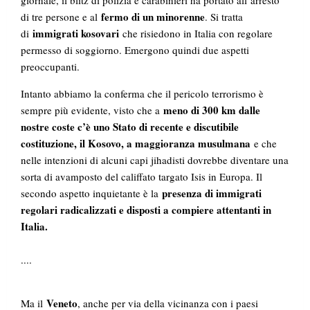
giornale, il blitz di polizia e carabinieri ha portato all’arresto
fermo di un minorenne
di tre persone e al
. Si tratta
immigrati kosovari
di
che risiedono in Italia con regolare
permesso di soggiorno. Emergono quindi due aspetti
preoccupanti.
Intanto abbiamo la conferma che il pericolo terrorismo è
meno di 300 km dalle
sempre più evidente, visto che a
nostre coste c’è uno Stato di recente e discutibile
costituzione, il Kosovo, a maggioranza musulmana
e che
nelle intenzioni di alcuni capi jihadisti dovrebbe diventare una
sorta di avamposto del califfato targato Isis in Europa. Il
presenza di immigrati
secondo aspetto inquietante è la
regolari radicalizzati e disposti a compiere attentanti in
Italia.
....
Veneto
Ma il
, anche per via della vicinanza con i paesi