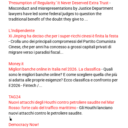
'Presumption of Regularity.' It Never Deserved Extra Trust
-
Misconduct and misrepresentations by Justice Department
lawyers have led some federal judges to question the
traditional benefit of the doubt they give to ...
L'Indipendente
Xi Jinping ha deciso che per i super-ricchi cinesi è finita la festa
-
Crolla uno dei principali compromessi del Partito Comunista
Cinese, che per anni ha concesso a grossi capitali privati di
migrare verso i paradisi fiscal...
Money.it
Migliori banche online in Italia nel 2026. La classifica
-
Quali
sono le migliori banche online? E come scegliere quella che più
si adatta alle proprie esigenze? Ecco classifica e confronto per
il 2026 - Fintech /...
TAG24
Nuovi attacchi degli Houthi contro petroliere saudite nel Mar
Rosso: forte calo del traffico marittimo
-
Gli Houthi lanciano
nuovi attacchi contro le petroliere saudite.
Democracy Now!