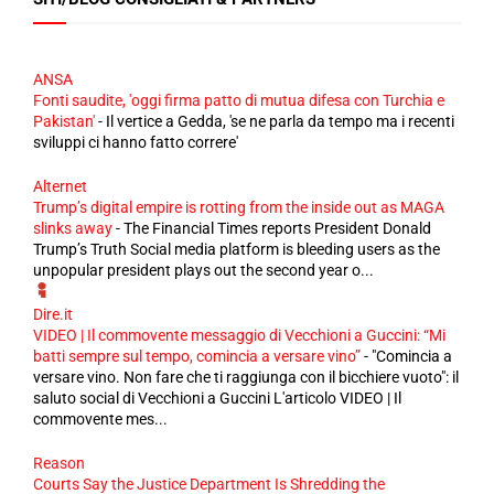
ANSA
Fonti saudite, 'oggi firma patto di mutua difesa con Turchia e
Pakistan'
-
Il vertice a Gedda, 'se ne parla da tempo ma i recenti
sviluppi ci hanno fatto correre'
Alternet
Trump’s digital empire is rotting from the inside out as MAGA
slinks away
-
The Financial Times reports President Donald
Trump’s Truth Social media platform is bleeding users as the
unpopular president plays out the second year o...
Dire.it
VIDEO | Il commovente messaggio di Vecchioni a Guccini: “Mi
batti sempre sul tempo, comincia a versare vino”
-
"Comincia a
versare vino. Non fare che ti raggiunga con il bicchiere vuoto": il
saluto social di Vecchioni a Guccini L'articolo VIDEO | Il
commovente mes...
Reason
Courts Say the Justice Department Is Shredding the