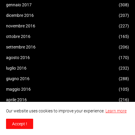
gennaio 2017
(308)
dicembre 2016
(207)
novembre 2016
(227)
ottobre 2016
(165)
settembre 2016
(206)
agosto 2016
(170)
luglio 2016
(232)
giugno 2016
(288)
maggio 2016
(105)
aprile 2016
(216)
marzo 2016
(224)
Our website uses cookies to improve your experience.
Learn more
febbraio 2016
(34)
Accept !
gennaio 2016
(415)