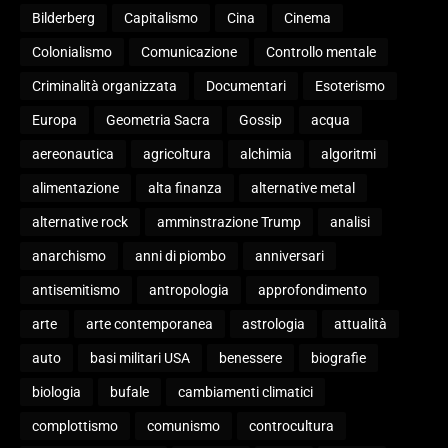
Bilderberg
Capitalismo
Cina
Cinema
Colonialismo
Comunicazione
Controllo mentale
Criminalità organizzata
Documentari
Esoterismo
Europa
Geometria Sacra
Gossip
acqua
aereonautica
agricoltura
alchimia
algoritmi
alimentazione
alta finanza
alternative metal
alternative rock
amminstrazione Trump
analisi
anarchismo
anni di piombo
anniversari
antisemitismo
antropologia
approfondimento
arte
arte contemporanea
astrologia
attualità
auto
basi militari USA
benessere
biografie
biologia
bufale
cambiamenti climatici
complottismo
comunismo
controcultura