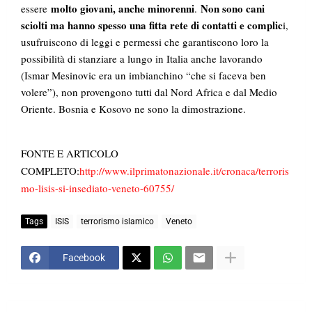
molto giovani, anche minorenni
Non sono cani
essere
.
sciolti ma hanno spesso una fitta rete di contatti e complic
i,
usufruiscono di leggi e permessi che garantiscono loro la
possibilità di stanziare a lungo in Italia anche lavorando
(Ismar Mesinovic era un imbianchino “che si faceva ben
volere”), non provengono tutti dal Nord Africa e dal Medio
Oriente. Bosnia e Kosovo ne sono la dimostrazione.
FONTE E ARTICOLO
COMPLETO:
http://www.ilprimatonazionale.it/cronaca/terroris
mo-lisis-si-insediato-veneto-60755/
Tags
ISIS
terrorismo islamico
Veneto
Facebook