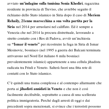
un’indagine sulla tunisina Sonia Khediri
avviato
, ragazzina
residente in provincia di Treviso, che avrebbe seguito il
Meriem
richiamo dello Stato islamico in Siria dopo il caso di
Rehaily, 21enne marocchina a sua volta partita per la
Siria
nel 2014 per arruolarsi nel califfato. Ed è sempre a
Venezia che nel 2014 la procura distrettuale, lavorando a
stretto contatto con i Ros di Padova, avviò un’inchiesta
“Ismar il veneto”
su
per ricostruire la fuga in Siria di Ismar
Mesinovic, bosniaco (nel 1995 a guerra dei Balcani terminata
arrivarono nel Nord Est italiano 6 mila bosniaci
prevalentemente islamici) appartenente a una cellula jihadista
radicata tra Friuli e Veneto. Salterà fuori una fitta rete di
contatti con lo Stato islamico.
C’è quindi una trama complessa e al contempo allarmante che
jihadisti annidati in Veneto
porta ai
e che non è così
facilmente decifrabile, soprattutto a causa di una scellerata
politica immigratoria. Perché dagli arresti di oggi e dai
precedenti sopra menzionati, si evince che i terroristi possono