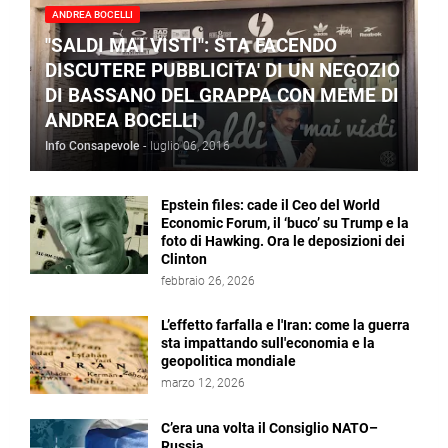
ANDREA BOCELLI
"SALDI MAI VISTI": STA FACENDO
DISCUTERE PUBBLICITA' DI UN NEGOZIO
DI BASSANO DEL GRAPPA CON MEME DI
ANDREA BOCELLI
Info Consapevole
-
luglio 06, 2016
Epstein files: cade il Ceo del World
Economic Forum, il ‘buco’ su Trump e la
foto di Hawking. Ora le deposizioni dei
Clinton
febbraio 26, 2026
L’effetto farfalla e l'Iran: come la guerra
sta impattando sull'economia e la
geopolitica mondiale
marzo 12, 2026
C’era una volta il Consiglio NATO–
Russia