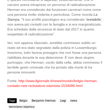
carcere aveva intrapreso un percorso di radicalizzazione.
Herman era considerato dai funzionari carcerari come come
una persona molto violenta e pericolosa. Come ricorda
La
Stampa
, "il suo profilo psicologico era considerato '
instabile
',
non aveva più contatti con la famiglia e si era marginalizzato.
Era schedato dalla sicurezza di stato dal 2017 in quanto
sospettato di radicalizzazione".
Ieri, non appena rilasciato, avrebbe commesso subito un
reato ed era stato segnalato dalla polizia in Lussemburgo.
Insomma, tutto faceva presagire che non fosse una persona
riabilitata durante la sua detenzione. E non deve stupire,
purtroppo, che Herman, uscito dalla cella, abbia commesso il
terribile gesto criminale che ha portato alla morte di tre
persone innocenti.
Fonte:
http://www.ilgiornale.it/news/mondo/belgio-herman-
contatto-rete-reclutatore-islamista-1534086.html
Tags
Belgio
Benjamin Herman
Liegi
news
terrorismo islamico