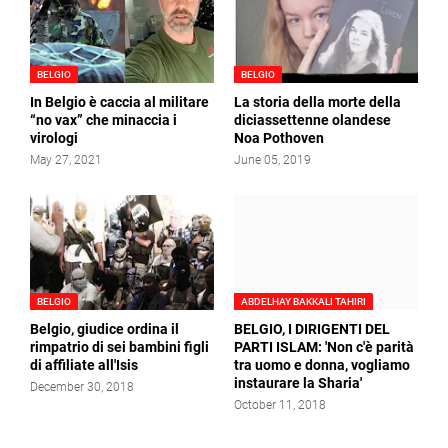
BELGIO
BELGIO
In Belgio è caccia al militare
La storia della morte della
“no vax” che minaccia i
diciassettenne olandese
virologi
Noa Pothoven
May 27, 2021
June 05, 2019
BELGIO
ABDELHAY BAKKALI TAHIRI
Belgio, giudice ordina il
BELGIO, I DIRIGENTI DEL
rimpatrio di sei bambini figli
PARTI ISLAM: 'Non c'è parità
di affiliate all'Isis
tra uomo e donna, vogliamo
instaurare la Sharia'
December 30, 2018
October 11, 2018