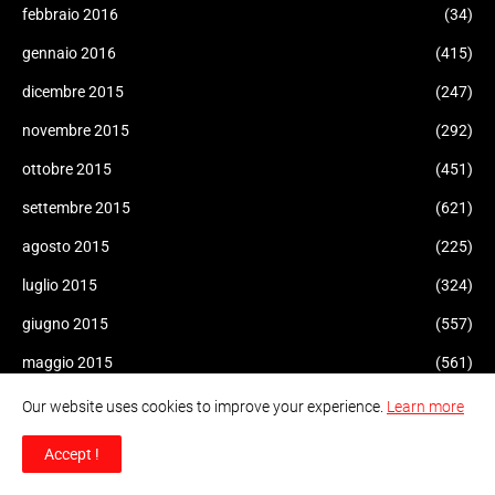
febbraio 2016
(34)
gennaio 2016
(415)
dicembre 2015
(247)
novembre 2015
(292)
ottobre 2015
(451)
settembre 2015
(621)
agosto 2015
(225)
luglio 2015
(324)
giugno 2015
(557)
maggio 2015
(561)
aprile 2015
(471)
Our website uses cookies to improve your experience.
Learn more
marzo 2015
(470)
Accept !
febbraio 2015
(155)