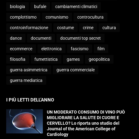
biologia
bufale
cambiamenti climatici
complottismo
comunismo
controcultura
controinformazione
costume
crime
cultura
dance
documenti
documenti top secret
ecommerce
elettronica
fascismo
film
filosofia
fumettistica
games
geopolitica
guerra asimmetrica
guerra commerciale
guerra mediatica
I PIÙ LETTI DELL’ANNO
UN MODERATO CONSUMO DI VINO PUÒ
MIGLIORARE LA SALUTE DI CUORE E
CERVELLO? Lo riporta uno studio del
Journal of the American College of
Cardiology