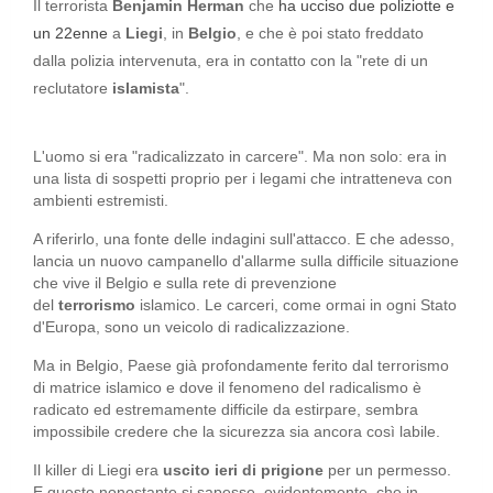
Il terrorista
Benjamin Herman
che
ha ucciso due poliziotte e
un 22enne
a
Liegi
, in
Belgio
, e che è poi stato freddato
dalla polizia intervenuta, era in contatto con la "rete di un
reclutatore
islamista
".
L'uomo si era "radicalizzato in carcere". Ma non solo: era in
una lista di sospetti proprio per i legami che intratteneva con
ambienti estremisti.
A riferirlo, una fonte delle indagini sull'attacco. E che adesso,
lancia un nuovo campanello d'allarme sulla difficile situazione
che vive il Belgio e sulla rete di prevenzione
del
terrorismo
islamico. Le carceri, come ormai in ogni Stato
d'Europa, sono un veicolo di radicalizzazione.
Ma in Belgio, Paese già profondamente ferito dal terrorismo
di matrice islamico e dove il fenomeno del radicalismo è
radicato ed estremamente difficile da estirpare, sembra
impossibile credere che la sicurezza sia ancora così labile.
Il killer di Liegi era
uscito ieri di prigione
per un permesso.
E questo nonostante si sapesse, evidentemente, che in