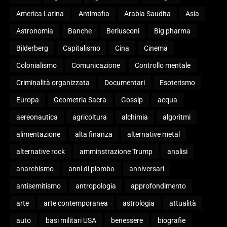
America Latina
Antimafia
Arabia Saudita
Asia
Astronomia
Banche
Berlusconi
Big pharma
Bilderberg
Capitalismo
Cina
Cinema
Colonialismo
Comunicazione
Controllo mentale
Criminalità organizzata
Documentari
Esoterismo
Europa
Geometria Sacra
Gossip
acqua
aereonautica
agricoltura
alchimia
algoritmi
alimentazione
alta finanza
alternative metal
alternative rock
amminstrazione Trump
analisi
anarchismo
anni di piombo
anniversari
antisemitismo
antropologia
approfondimento
arte
arte contemporanea
astrologia
attualità
auto
basi militari USA
benessere
biografie