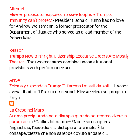
Alternet
Mueller prosecutor exposes massive loophole Trump’s
immunity can’t protect
-
President Donald Trump has no love
for Andrew Weissmann, a former prosecutor for the
Department of Justice who served as a lead member of the
Robert Muel...
Reason
Trump's New Birthright Citizenship Executive Orders Are Mostly
Theater
-
The two measures combine unconstitutional
provisions with performance art.
ANSA
Zelensky risponde a Trump: 'Ci faremo i missili da soli'
-
Il tycoon
aveva ribadito: 'I Patriot ci servono'. Kiev accelera sul progetto
Freya
La Crepa nel Muro
Stiamo precipitando nella distopia quando potremmo vivere in
paradiso
-
di *Caitlin Johnstone* *Non è solo la guerra,
l'ingiustizia, l'ecocidio e la distopia a fare male. È la
consapevolezza che non sarebbe dovuto andare c...